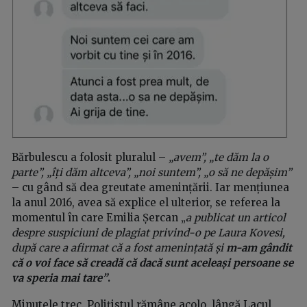
Bărbulescu a folosit pluralul –
„avem”, „te dăm la o
parte”, „îți dăm altceva”, „noi suntem”, „o să ne depășim”
– cu gând să dea greutate amenințării. Iar mențiunea
la anul 2016, avea să explice el ulterior, se referea la
momentul în care Emilia Șercan „
a publicat un articol
despre suspiciuni de plagiat privind-o pe Laura Kovesi,
după care a afirmat că a fost amenințată și
m-am gândit
că o voi face să creadă că dacă sunt aceleași persoane se
va speria mai tare”
.
Minutele trec. Polițistul rămâne acolo, lângă Lacul