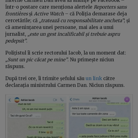
Interne Carmen Dan avea să anunțe pe Facebook –
într-o postare care menționa alertele
Reporters sans
frontières
și
Active Watch
– că Poliția demarase deja
cercetările; că
„tratează cu responsabilitate ancheta”
; și
că amenințarea unei persoane, mai ales a unui
jurnalist,
„este un gest incalificabil și trebuie aspru
pedepsit”
.
Polițistul îi scrie rectorului Iacob, la un moment dat:
„Sunt un pic căcat pe mine”
. Nu primește niciun
răspuns.
După trei ore, îi trimite șefului său
un link
către
declarația ministrului Carmen Dan. Niciun răspuns.