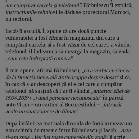
am cumpărat cartela și telefonul”
. Bărbulescu îi explică;
instrucțiunile tehnice
i le dăduse prorectorul Marcoci,
nu rectorul.
Iacob îl ascultă. Îi spune că are două puncte
vulnerabile: a fost
filmat
în magazinul din care a
cumpărat cartela; și a fost
văzut
de cel care i-a vândut
telefonul. Îl îndeamnă să meargă la magazin, să vadă
„cum este îndreptată camera”
.
Îi mai spune, afirmă Bărbulescu,
„că a vorbit cu cineva
de la Direcția Generală Anticorupție despre dosar”
și că,
în caz că s-ar descoperi că el e cel care a cumpărat
telefonul, să susțină că l-ar fi vândut
„anterior zilei de
15.04.2019 [...] unei persoane necunoscute”
în parcul
auto Vitan – un cartier al Bucureștiului –
„întrucât
acolo nu sunt camere de filmat”.
După întâlnirea matinală din sala de forță urmează un
nou schimb de mesaje între Bărbulescu și Iacob.
„Asta
ți-am spus... Vor lua toate camerele din zonă”,
îi scrie