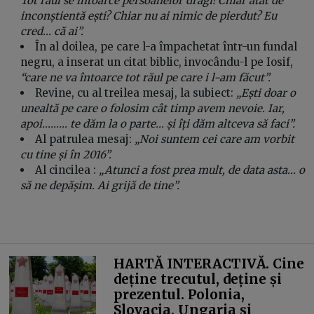
Tot răul se întoarce persoanelor dragi! Chiar atât de
inconștientă ești? Chiar nu ai nimic de pierdut? Eu
cred... că ai”.
În al doilea, pe care l-a împachetat într-un fundal
negru, a inserat un citat biblic, invocându-l pe Iosif,
“care ne va întoarce tot răul pe care i l-am făcut”.
Revine, cu al treilea mesaj, la subiect:
„Ești doar o
unealtă pe care o folosim cât timp avem nevoie. Iar,
apoi......... te dăm la o parte... și îți dăm altceva să faci”.
Al patrulea mesaj:
„Noi suntem cei care am vorbit
cu tine și în 2016”.
Al cincilea :
„Atunci a fost prea mult, de data asta... o
să ne depășim. Ai grijă de tine”.
HARTĂ INTERACTIVĂ. Cine
deține trecutul, deține și
prezentul. Polonia,
Slovacia, Ungaria și