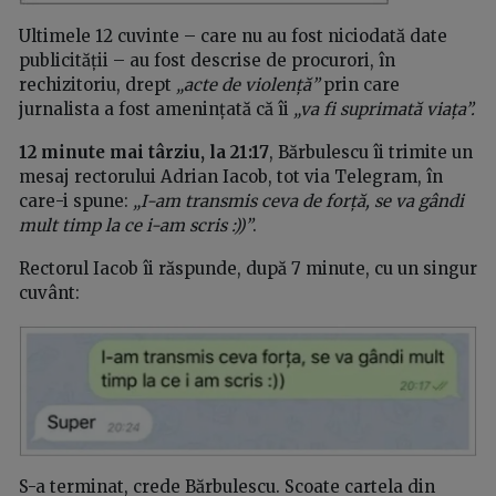
Ultimele 12 cuvinte – care nu au fost niciodată date
publicității – au fost descrise de procurori, în
rechizitoriu, drept
„acte de violență”
prin care
jurnalista a fost amenințată că îi
„va fi suprimată viața”.
12 minute mai târziu, la 21:17
, Bărbulescu îi trimite un
mesaj rectorului Adrian Iacob, tot via Telegram, în
care-i spune:
„I-am transmis ceva de forță, se va gândi
mult timp la ce i-am scris :))”
.
Rectorul Iacob îi răspunde, după 7 minute, cu un singur
cuvânt:
S-a terminat, crede Bărbulescu. Scoate cartela din