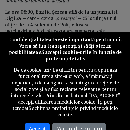
numărul de telefon al acestuia”
.
La ora 08:00, Emilia Șercan află de la un jurnalist
Digi 24
– care-i cerea
„o reacție”
– că locuința unui
ofițer de la Academia de Poliție fusese
percheziționată și că acesta era suspectat că a
amenințat-o cu moartea în seara de 15 aprilie 2019.
Confidenţialitatea ta este importantă pentru noi.
Vrem să fim transparenţi și să îţi oferim
Știrea explodează în presă înainte de ora 09:00.
posibilitatea să accepţi cookie-urile în funcţie de
Digi24.ro o publică pe site
la 08:44
.
preferinţele tale.
Anunțul investigatorilor e prima confirmare a faptului
De ce cookie-uri? Le utilizăm pentru a optimiza
că mesajele de amenințare au, într-adevăr, legătură cu
funcţionalitatea site-ului web, a îmbunătăţi
Academia de Poliție – despre care Emilia Șercan
experienţa de navigare, a se integra cu reţele de
publicase pe
PressOne
, în ultimele luni, o serie de
socializare şi a afişa reclame relevante pentru
investigații:
interesele tale. Prin clic pe butonul "DA, ACCEPT"
accepţi utilizarea modulelor cookie. Îţi poţi
27.01.2019:
Chestorul Ioniță, șeful Direcției
totodată schimba preferinţele privind modulele
Anticorupție din MAI, a plagiat toată teza de
cookie.
doctorat
11.03.2019:
Ecaterina Andronescu, despre școlile
Accept
Mai multe optiuni