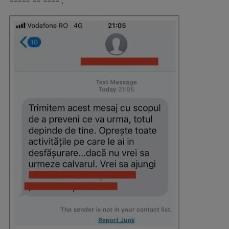
----- -- ----”.