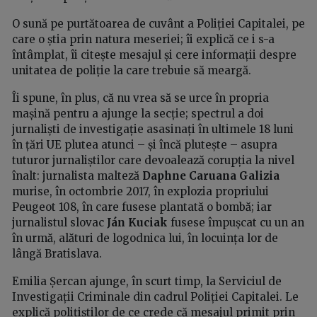
O sună pe purtătoarea de cuvânt a Poliției Capitalei, pe
care o știa prin natura meseriei; îi explică ce i s-a
întâmplat, îi citește mesajul și cere informații despre
unitatea de poliție la care trebuie să meargă.
Îi spune, în plus, că nu vrea să se urce în propria
mașină pentru a ajunge la secție; spectrul a doi
jurnaliști de investigație asasinați în ultimele 18 luni
în țări UE plutea atunci – și încă plutește – asupra
tuturor jurnaliștilor care devoalează corupția la nivel
înalt: jurnalista malteză
Daphne Caruana Galizia
murise, în octombrie 2017, în explozia propriului
Peugeot 108, în care fusese plantată o bombă; iar
jurnalistul slovac
Ján Kuciak
fusese împușcat cu un an
în urmă, alături de logodnica lui, în locuința lor de
lângă Bratislava.
Emilia Șercan ajunge, în scurt timp, la Serviciul de
Investigații Criminale din cadrul Poliției Capitalei. Le
explică polițiștilor de ce crede că mesajul primit prin