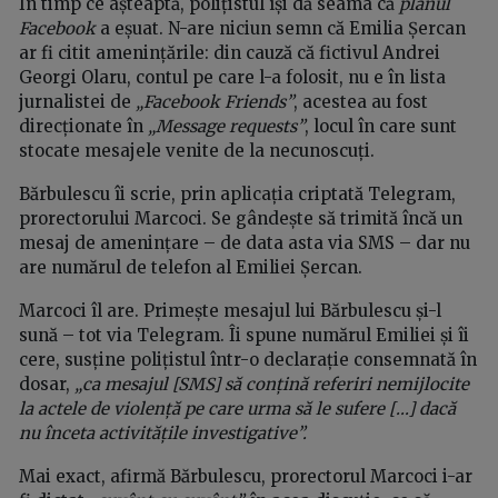
În timp ce așteaptă, polițistul își dă seama că
planul
Facebook
a eșuat. N-are niciun semn că Emilia Șercan
ar fi citit amenințările: din cauză că fictivul Andrei
Georgi Olaru, contul pe care l-a folosit, nu e în lista
jurnalistei de
„Facebook Friends”
, acestea au fost
direcționate în
„Message requests”
, locul în care sunt
stocate mesajele venite de la necunoscuți.
Bărbulescu îi scrie, prin aplicația criptată Telegram,
prorectorului Marcoci. Se gândește să trimită încă un
mesaj de amenințare – de data asta via SMS – dar nu
are numărul de telefon al Emiliei Șercan.
Marcoci îl are. Primește mesajul lui Bărbulescu și-l
sună – tot via Telegram. Îi spune numărul Emiliei și îi
cere, susține polițistul într-o declarație consemnată în
dosar,
„ca mesajul [SMS] să conțină referiri nemijlocite
la actele de violență pe care urma să le sufere [...] dacă
nu înceta activitățile investigative”.
Mai exact, afirmă Bărbulescu, prorectorul Marcoci i-ar