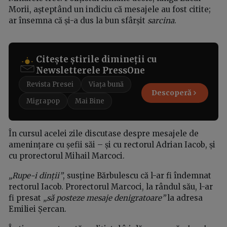
Morii, așteptând un indiciu că mesajele au fost citite;
ar însemna că și-a dus la bun sfârșit
sarcina
.
Citește știrile dimineții cu
Newsletterele PressOne
Revista Presei
Viața bună
Descoperă
Migrapop
Mai Bine
În cursul acelei zile discutase despre mesajele de
amenințare cu șefii săi – și cu rectorul Adrian Iacob, și
cu prorectorul Mihail Marcoci.
„Rupe-i dinții”
, susține Bărbulescu că l-ar fi îndemnat
rectorul Iacob. Prorectorul Marcoci, la rândul său, l-ar
fi presat
„să posteze mesaje denigratoare”
la adresa
Emiliei Șercan.