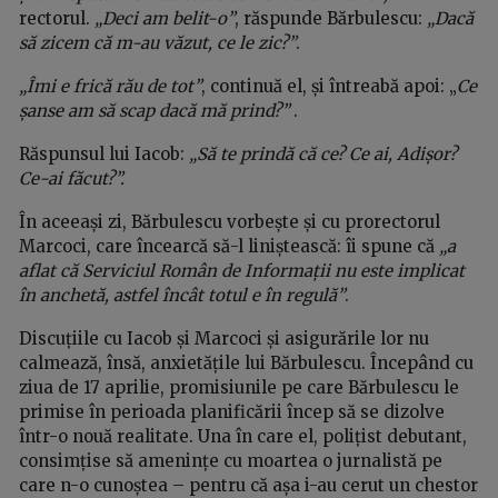
rectorul.
„Deci am belit-o”
, răspunde Bărbulescu:
„Dacă
să zicem că m-au văzut, ce le zic?”
.
„Îmi e frică rău de tot”
, continuă el, și întreabă apoi: „
Ce
șanse am să scap dacă mă prind?”
.
Răspunsul lui Iacob:
„Să te prindă că ce? Ce ai, Adișor?
Ce-ai făcut?”.
În aceeași zi, Bărbulescu vorbește și cu prorectorul
Marcoci, care încearcă să-l liniștească: îi spune că
„a
aflat că Serviciul Român de Informații nu este implicat
în anchetă, astfel încât totul e în regulă”
.
Discuțiile cu Iacob și Marcoci și asigurările lor nu
calmează, însă, anxietățile lui Bărbulescu. Începând cu
ziua de 17 aprilie, promisiunile pe care Bărbulescu le
primise în perioada planificării încep să se dizolve
într-o nouă realitate. Una în care el, polițist debutant,
consimțise să amenințe cu moartea o jurnalistă pe
care n-o cunoștea – pentru că așa i-au cerut un chestor