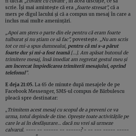
fi dictat
„cuvânt cu cuvânt”,
în acea discuție, ce să
scrie
.
Își mai amintește că era
„foarte stresat”,
că a
mers pe digul lacului și că a compus un mesaj în care a
inclus mai multe amenințări.
„Apoi am șters o parte din ele pentru că eram foarte
tulburat și nu știam ce să fac”,
povestește.
„Nu am scris
tot ce mi-a spus dumnealui,
pentru că mi s-a părut
foarte dur și mi-a fost teamă
[...]. Am apăsat butonul de
trimitere mesaj, însă imediat am regretat gestul meu și
am încercat împiedicarea trimiterii mesajului, oprind
telefonul
”
.
E deja 21:05.
La 65 de minute după mesajele de pe
Facebook Messenger, SMS-ul compus de Bărbulescu
pleacă spre destinatar:
„
Trimitem acest mesaj cu scopul de a preveni ce va
urma, totul depinde de tine. Oprește toate activitățile pe
care le ai în desfășurare... dacă nu vrei să urmeze
calvarul. ---- -- ------ -- ------? - -- --- ----- -----