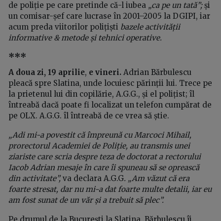
de poliție pe care pretinde că-l iubea
„ca pe un tată”;
și
un comisar-șef care lucrase în 2001–2005 la DGIPI, iar
acum preda viitorilor polițiști
bazele activității
informative & metode și tehnici operative.
***
A doua zi, 19 aprilie
,
e vineri.
Adrian Bărbulescu
pleacă spre Slatina, unde locuiesc părinții lui. Trece pe
la prietenul lui din copilărie, A.G.G., și el polițist; îl
întreabă dacă poate fi localizat un telefon cumpărat de
pe OLX. A.G.G. îl întreabă de ce vrea să știe.
„Adi mi-a povestit că împreună cu Marcoci Mihail,
prorectorul Academiei de Poliție, au transmis unei
ziariste care scria despre teza de doctorat a rectorului
Iacob Adrian mesaje în care îi spuneau să se oprească
din activitate”,
va declara A.G.G
. „Am văzut că era
foarte stresat, dar nu mi-a dat foarte multe detalii, iar eu
am fost sunat de un văr și a trebuit să plec”.
Pe drumul de la București la Slatina, Bărbulescu îi