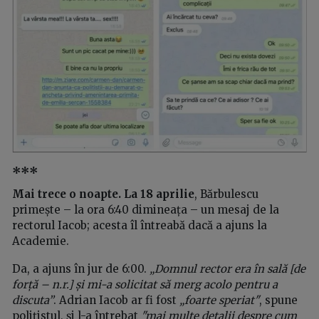
***
Mai trece o noapte.
La 18 aprilie
, Bărbulescu
primește – la ora 6:40 dimineața – un mesaj de la
rectorul Iacob; acesta îl întreabă dacă a ajuns la
Academie.
Da, a ajuns în jur de 6:00.
„Domnul rector era în sală [de
forță – n.r.] și mi-a solicitat să merg acolo pentru a
discuta”
. Adrian Iacob ar fi fost
„foarte speriat"
, spune
polițistul, și l-a întrebat
"mai multe detalii despre cum