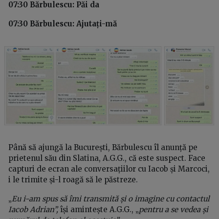
07:30 Bărbulescu: Păi da
07:30 Bărbulescu: Ajutați-mă
Până să ajungă la București, Bărbulescu îl anunță pe
prietenul său din Slatina, A.G.G., că este suspect. Face
capturi de ecran ale conversațiilor cu Iacob și Marcoci,
i le trimite și-l roagă să le păstreze.
„
Eu i-am spus să îmi transmită și o imagine cu contactul
Iacob Adrian”,
își amintește A.G.G., „
pentru a se vedea și