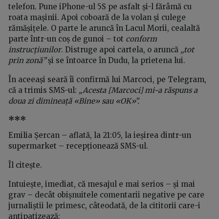
telefon. Pune iPhone-ul 5S pe asfalt și-l fărâmă cu
roata mașinii. Apoi coboară de la volan și culege
rămășițele. O parte le aruncă în Lacul Morii, cealaltă
parte într-un coș de gunoi – tot
conform
instrucțiunilor
. Distruge apoi cartela, o aruncă
„tot
prin zonă”
și se întoarce în Dudu, la prietena lui.
În aceeași seară îi confirmă lui Marcoci, pe Telegram,
că a trimis SMS-ul:
„Acesta
[Marcoci]
mi-a răspuns a
doua zi dimineață «Bine» sau «OK»”.
***
Emilia Șercan – aflată, la 21:05, la ieșirea dintr-un
supermarket – recepționează SMS-ul.
Îl citește.
Intuiește, imediat, că mesajul e mai serios – și mai
grav – decât obișnuitele comentarii negative pe care
jurnaliștii le primesc, câteodată, de la cititorii care-i
antipatizează: