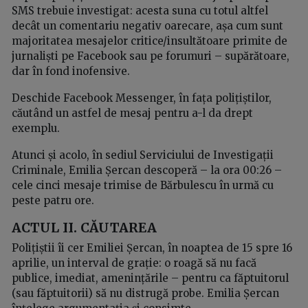
SMS trebuie investigat: acesta suna cu totul altfel
decât un comentariu negativ oarecare, așa cum sunt
majoritatea mesajelor critice/insultătoare primite de
jurnaliști pe Facebook sau pe forumuri – supărătoare,
dar în fond inofensive.
Deschide Facebook Messenger, în fața polițiștilor,
căutând un astfel de mesaj pentru a-l da drept
exemplu.
Atunci și acolo, în sediul Serviciului de Investigații
Criminale, Emilia Șercan descoperă – la ora 00:26 –
cele cinci mesaje trimise de Bărbulescu în urmă cu
peste patru ore.
ACTUL II.
CĂUTAREA
Polițiștii îi cer Emiliei Șercan, în noaptea de 15 spre 16
aprilie, un interval de grație: o roagă să nu facă
publice, imediat, amenințările – pentru ca făptuitorul
(sau făptuitorii) să nu distrugă probe. Emilia Șercan