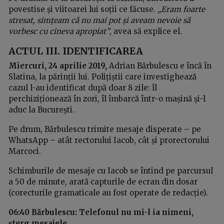
povestise și viitoarei lui soții ce făcuse.
„Eram foarte
stresat, simțeam că nu mai pot și aveam nevoie să
vorbesc cu cineva apropiat”
, avea să explice el.
ACTUL III.
IDENTIFICAREA
Miercuri, 24 aprilie 2019,
Adrian Bărbulescu e încă în
Slatina, la părinții lui. Polițiștii care investighează
cazul l-au identificat după doar 8 zile: îl
perchiziționează în zori, îl îmbarcă într-o mașină și-l
aduc la București.
Pe drum, Bărbulescu trimite mesaje disperate – pe
WhatsApp – atât rectorului Iacob, cât și prorectorului
Marcoci.
Schimburile de mesaje cu Iacob se întind pe parcursul
a 50 de minute, arată capturile de ecran din dosar
(corecturile gramaticale au fost operate de redacție).
06:40 Bărbulescu: Telefonul nu mi-l ia nimeni,
șterg mesajele