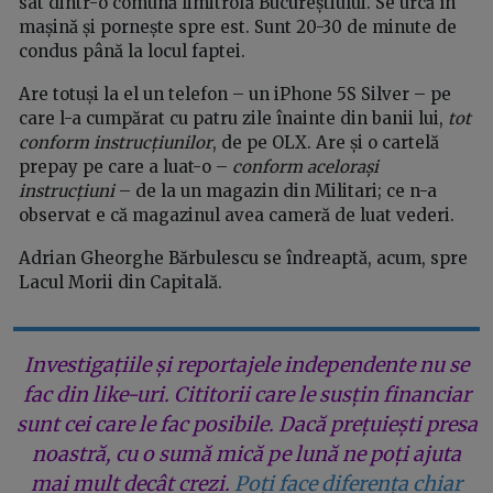
sat dintr-o comună limitrofă Bucureștiului. Se urcă în
mașină și pornește spre est. Sunt 20-30 de minute de
condus până la locul faptei.
Are totuși la el un telefon – un iPhone 5S Silver – pe
care l-a cumpărat cu patru zile înainte din banii lui,
tot
conform instrucțiunilor
, de pe OLX. Are și o cartelă
prepay pe care a luat-o –
conform acelorași
instrucțiuni
– de la un magazin din Militari; ce n-a
observat e că magazinul avea cameră de luat vederi.
Adrian Gheorghe Bărbulescu se îndreaptă, acum, spre
Lacul Morii din Capitală.
Investigațiile și reportajele independente nu se
fac din like-uri. Cititorii care le susțin financiar
sunt cei care le fac posibile. Dacă prețuiești presa
noastră, cu o sumă mică pe lună ne poți ajuta
mai mult decât crezi.
Poți face diferența chiar