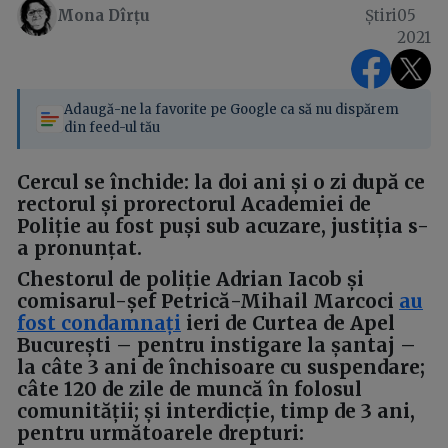
Mona Dîrțu
Știri
05
2021
Adaugă-ne la favorite pe Google ca să nu dispărem
din feed-ul tău
Cercul se închide: la doi ani și o zi după ce
rectorul și prorectorul Academiei de
Poliție au fost puși sub acuzare, justiția s-
a pronunțat.
Chestorul de poliție Adrian Iacob și
comisarul-șef Petrică-Mihail Marcoci
au
fost condamnați
ieri de Curtea de Apel
București – pentru instigare la șantaj –
la câte 3 ani de închisoare cu suspendare;
câte 120 de zile de muncă în folosul
comunității; și interdicție, timp de 3 ani,
pentru următoarele drepturi: