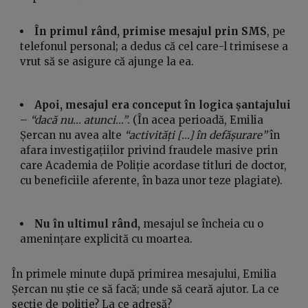
În primul rând, primise mesajul prin SMS
, pe
telefonul personal; a dedus că cel care-l trimisese a
vrut să se asigure că ajunge la ea.
Apoi, mesajul era conceput în logica șantajului
–
“dacă nu... atunci...”
. (În acea perioadă, Emilia
Șercan nu avea alte
“activități [...] în defășurare”
în
afara investigațiilor privind fraudele masive prin
care Academia de Poliție acordase titluri de doctor,
cu beneficiile aferente, în baza unor teze plagiate).
Nu în ultimul rând,
mesajul se încheia cu o
amenințare explicită cu moartea.
În primele minute după primirea mesajului, Emilia
Șercan nu știe ce să facă; unde să ceară ajutor. La ce
secție de poliție? La ce adresă?