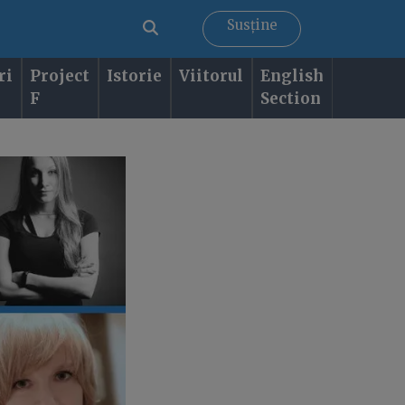
Susține
ri
Project
Istorie
Viitorul
English
F
Section