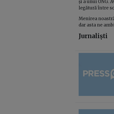
și a unui ONG. A
legătură între soc
Menirea noastră 
dar asta ne amb
Jurnaliști