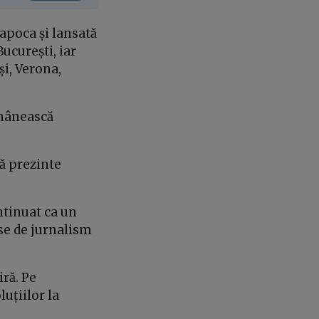
apoca și lansată
ucurești, iar
și, Verona,
omânească
să prezinte
ontinuat ca un
rse de jurnalism
iră. Pe
uțiilor la