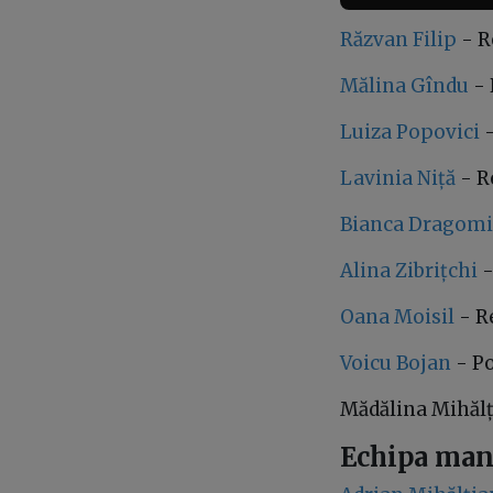
Răzvan Filip
- R
Mălina Gîndu
- 
Luiza Popovici
-
Lavinia Niță
- R
Bianca Dragomi
Alina Zibrițchi
-
Oana Moisil
- R
Voicu Bojan
- Po
Mădălina Mihăl
Echipa man