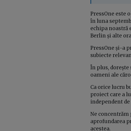
PressOne este o 
în luna septembr
echipa noastră e
Berlin și alte o
PressOne și-a p
subiecte relevan
În plus, dorește
oameni ale căror
Ca orice lucru bu
proiect care a l
independent de 
Ne concentrăm pe
aprofundarea pr
acestea.