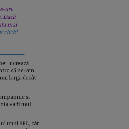
e-uri.
e. Dacă
uta mai
r click!
pei lucrează
pentru că ne-am
mai largă decât
companiile și
nia va fi mult
ul unui SRL, cât