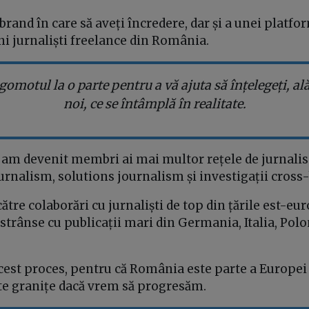
brand în care să aveți încredere, dar și a unei platf
ni jurnaliști freelance din România.
omotul la o parte pentru a vă ajuta să înțelegeți, ală
noi, ce se întâmplă în realitate.
, am devenit membri ai mai multor rețele de jurnal
urnalism, solutions journalism și investigații cross-
tre colaborări cu jurnaliști de top din țările est-eur
 strânse cu publicații mari din Germania, Italia, Polo
est proces, pentru că România este parte a Europei ș
ste granițe dacă vrem să progresăm.