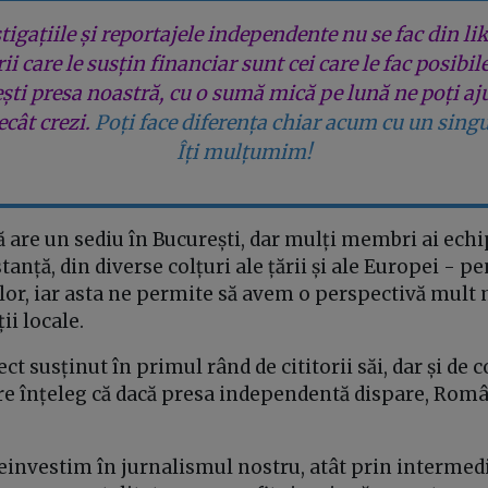
tigațiile și reportajele independente nu se fac din lik
rii care le susțin financiar sunt cei care le fac posibil
ești presa noastră, cu o sumă mică pe lună ne poți aj
cât crezi.
Poți face diferența chiar acum cu un singu
Îți mulțumim!
 are un sediu în București, dar mulți membri ai echi
stanță, din diverse colțuri ale țării și ale Europei - 
or, iar asta ne permite să avem o perspectivă mult 
ii locale.
t susținut în primul rând de cititorii săi, dar și de 
re înțeleg că dacă presa independentă dispare, Româ
einvestim în jurnalismul nostru, atât prin intermedi