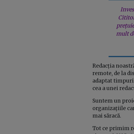
Inves
Citito
prețui
mult de
Redacția noastră
remote, de la di
adaptat timpuril
cea a unei redacț
Suntem un proiec
organizațiile ca
mai săracă.
Tot ce primim r