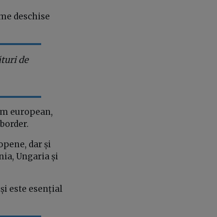
orme deschise
turi de
ism european,
border.
opene, dar și
nia, Ungaria și
i este esențial