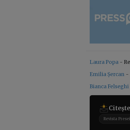
Laura Popa
- Re
Emilia Șercan
- 
Bianca Felseghi
Citeșt
Revista Prese