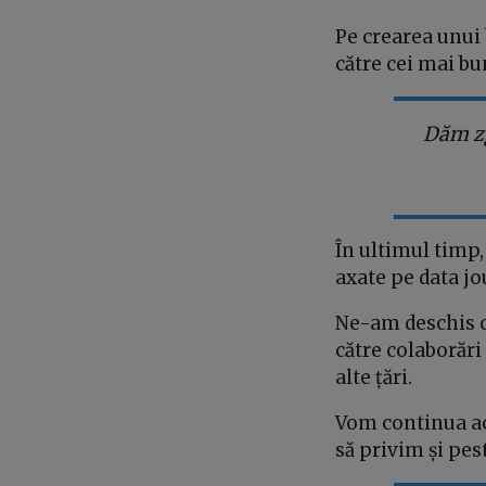
Pe crearea unui 
către cei mai bu
Dăm zg
În ultimul timp
axate pe data jo
Ne-am deschis că
către colaborări
alte țări.
Vom continua ac
să privim și pe