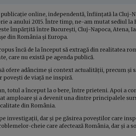
publicație online, independentă, înființată la Cluj-N
ie a anului 2015. Între timp, ne-am mutat sediul la B
ste împărțită între București, Cluj-Napoca, Atena, Ia
rașe din România și Europa.
ropus încă de la început să extragă din realitatea r
te, care nu există pe agenda publică.
 să ofere adâncime și context actualității, precum și 
 povești de viață ne inspiră.
n, totul a început la o bere, între prieteni. Apoi a c
uat amploare și a devenit una dintre principalele su
calitate din România.
 investigații, dar și pe găsirea poveștilor care insp
oblemelor-cheie care afectează România, dar și a sol