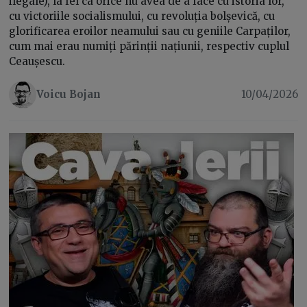
ilegale), la fel ca orice nu avea de a face cu istoria lor,
cu victoriile socialismului, cu revoluția bolșevică, cu
glorificarea eroilor neamului sau cu geniile Carpaților,
cum mai erau numiți părinții națiunii, respectiv cuplul
Ceaușescu.
Voicu Bojan
10/04/2026