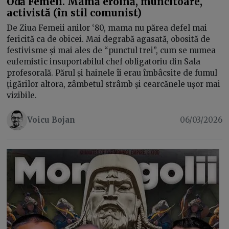
Odă Femeii. Mamă eroină, muncitoare,
activistă (în stil comunist)
De Ziua Femeii anilor ‘80, mama nu părea defel mai
fericită ca de obicei. Mai degrabă agasată, obosită de
festivisme și mai ales de “punctul trei”, cum se numea
eufemistic insuportabilul chef obligatoriu din Sala
profesorală. Părul și hainele îi erau îmbâcsite de fumul
țigărilor altora, zâmbetul strâmb și cearcănele ușor mai
vizibile.
Voicu Bojan
06/03/2026