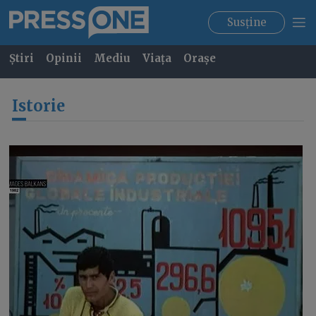
Susține
Știri
Opinii
Mediu
Viața
Orașe
Istorie