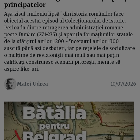
principatelor
Așa-zisul „mileniu lipsă“ din istoria românilor face
obiectul acestui episod al Colecționarului de istorie.
Perioada dintre retragerea administrației romane
peste Dunăre (271-275) și apariția formațiunilor statale
de la sfârșitul anilor 1200 - începutul anilor 1300
suscită până azi dezbateri, iar pe rețelele de socializare
o mulțime de revizioniști mai mult sau mai puțin
calificați construiesc scenarii pitorești, menite să
aspire like-uri.
Matei Udrea
10/07/2026