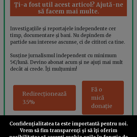
Ți-a fost util acest articol? Ajută-ne
să facem mai multe.
Investigațiile și reportajele independente cer
timp, documentare și bani. Nu depindem de
partide sau interese ascunse, ci de cititori ca tine.
Susține jurnalismul independent cu minimum
5€/lună. Devino abonat acum și ne ajuți mai mult
decât ai crede. Îți mulțumim!
Fă o
Redirecționează
mică
3.5%
donație
Confidenţialitatea ta este importantă pentru noi.
Vrem să fim transparenţi și să îţi oferim
Share this