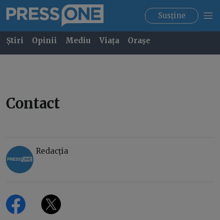
Susține
Știri
Opinii
Mediu
Viața
Orașe
Contact
Redacția