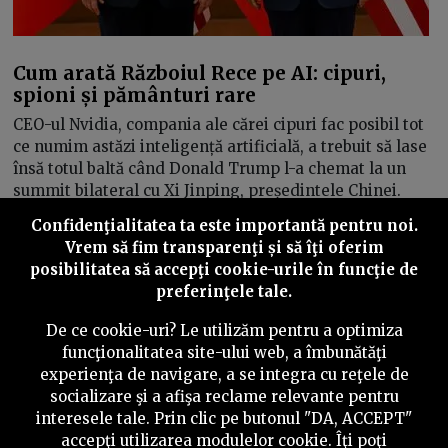
Cum arată Războiul Rece pe AI: cipuri,
spioni și pământuri rare
CEO-ul Nvidia, compania ale cărei cipuri fac posibil tot
ce numim astăzi inteligență artificială, a trebuit să lase
însă totul baltă când Donald Trump l-a chemat la un
summit bilateral cu Xi Jinping, președintele Chinei.
Confidenţialitatea ta este importantă pentru noi.
Mircea Șerdin
19/05/2026
Vrem să fim transparenţi și să îţi oferim
posibilitatea să accepţi cookie-urile în funcţie de
preferinţele tale.
Inainte
De ce cookie-uri? Le utilizăm pentru a optimiza
funcţionalitatea site-ului web, a îmbunătăţi
experienţa de navigare, a se integra cu reţele de
socializare şi a afişa reclame relevante pentru
©
2026
PressOne.ro
interesele tale. Prin clic pe butonul "DA, ACCEPT"
accepţi utilizarea modulelor cookie. Îţi poţi