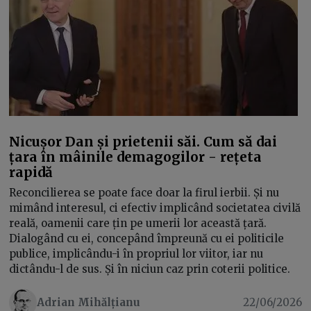
Nicușor Dan și prietenii săi. Cum să dai
țara în mâinile demagogilor - rețeta
rapidă
Reconcilierea se poate face doar la firul ierbii. Și nu
mimând interesul, ci efectiv implicând societatea civilă
reală, oamenii care țin pe umerii lor această țară.
Dialogând cu ei, concepând împreună cu ei politicile
publice, implicându-i în propriul lor viitor, iar nu
dictându-l de sus. Și în niciun caz prin coterii politice.
Adrian Mihălțianu
22/06/2026