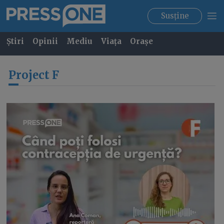
Susține
Știri
Opinii
Mediu
Viața
Orașe
Project F