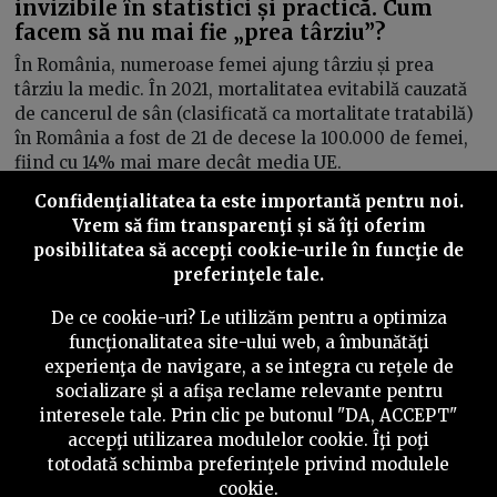
invizibile în statistici și practică. Cum
facem să nu mai fie „prea târziu”?
În România, numeroase femei ajung târziu și prea
târziu la medic. În 2021, mortalitatea evitabilă cauzată
de cancerul de sân (clasificată ca mortalitate tratabilă)
în România a fost de 21 de decese la 100.000 de femei,
fiind cu 14% mai mare decât media UE.
Confidenţialitatea ta este importantă pentru noi.
Bianca Dragomir
02/10/2025
Vrem să fim transparenţi și să îţi oferim
posibilitatea să accepţi cookie-urile în funcţie de
preferinţele tale.
Inainte
De ce cookie-uri? Le utilizăm pentru a optimiza
funcţionalitatea site-ului web, a îmbunătăţi
experienţa de navigare, a se integra cu reţele de
socializare şi a afişa reclame relevante pentru
©
2026
PressOne.ro
interesele tale. Prin clic pe butonul "DA, ACCEPT"
accepţi utilizarea modulelor cookie. Îţi poţi
RSS
Newslettere
Despre noi
Politica editorială
totodată schimba preferinţele privind modulele
cookie.