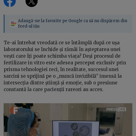
Adaugă-ne la favorite pe Google ca să nu dispărem din
feed-ul tău
Te-ai întrebat vreodată ce se întâmplă după ce ușa
laboratorului se închide și rămâi în așteptarea unei
vești care îți poate schimba viața? Deși procesul de
fertilizare in vitro este adesea perceput exclusiv prin
prisma tehnologiei reci, în realitate, succesul unei
sarcini se sprijină pe o „muncă invizibilă” imensă la
intersecția dintre știință și emoție, sub o presiune
constantă la care pacienții rareori au acces.