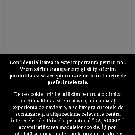
Confidenţialitatea ta este importantă pentru noi.
Vrem să fim transparenţi și să îţi oferim
posibilitatea să accepţi cookie-urile în funcţie de
preferinţele tale.
De ce cookie-uri? Le utilizăm pentru a optimiza
funcţionalitatea site-ului web, a îmbunătăţi
experienţa de navigare, a se integra cu reţele de
©
2026
PressOne.ro
socializare şi a afişa reclame relevante pentru
interesele tale. Prin clic pe butonul "DA, ACCEPT"
accepţi utilizarea modulelor cookie. Îţi poţi
RSS
Newslettere
Despre noi
Politica editorială
totodată schimba preferinţele privind modulele