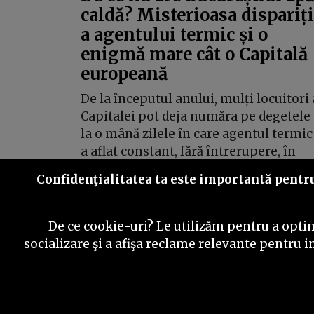
caldă? Misterioasa dispariț
a agentului termic și o
enigmă mare cât o Capitală
europeană
De la începutul anului, mulți locuitori 
Capitalei pot deja număra pe degetele
la o mână zilele în care agentul termic
a aflat constant, fără întrerupere, în
conducta de apă caldă.
Confidenţialitatea ta este importantă pentru 
De ce cookie-uri? Le utilizăm pentru a optim
socializare şi a afişa reclame relevante pentru i
RSS
Newsletter
Despre no