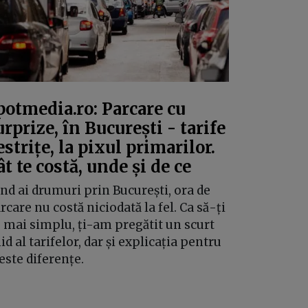
potmedia.ro: Parcare cu
urprize, în București - tarife
estrițe, la pixul primarilor.
ât te costă, unde și de ce
nd ai drumuri prin București, ora de
rcare nu costă niciodată la fel. Ca să-ți
e mai simplu, ți-am pregătit un scurt
id al tarifelor, dar și explicația pentru
este diferențe.