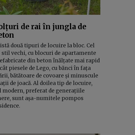
olțuri de rai în jungla de
eton
istă două tipuri de locuire la bloc. Cel
 stil vechi, cu blocuri de apartamente
efabricate din beton înălțate mai rapid
cât piesele de Lego, cu bănci în fața
ării, bătătoare de covoare și minuscule
ații de joacă. Al doilea tip de locuire,
l modern, preferat de generațiile
nere, sunt așa-numitele pompos
sidence.