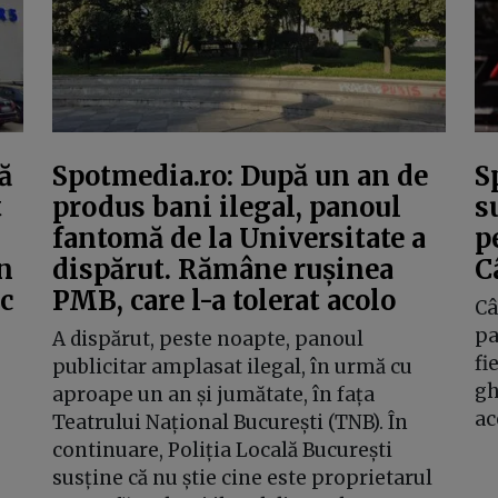
ă
Spotmedia.ro: După un an de
S
t
produs bani ilegal, panoul
s
fantomă de la Universitate a
p
în
dispărut. Rămâne rușinea
C
ac
PMB, care l-a tolerat acolo
Câ
pa
A dispărut, peste noapte, panoul
fi
publicitar amplasat ilegal, în urmă cu
gh
aproape un an și jumătate, în fața
ac
Teatrului Național București (TNB). În
continuare, Poliția Locală București
susține că nu știe cine este proprietarul