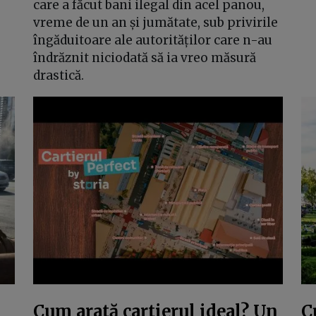
care a făcut bani ilegal din acel panou,
vreme de un an și jumătate, sub privirile
îngăduitoare ale autorităților care n-au
îndrăznit niciodată să ia vreo măsură
drastică.
ă
Cum arată cartierul ideal? Un
C