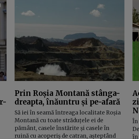
Prin Roșia Montană stânga-
A
r-
dreapta, înăuntru și pe-afară
z
N
Să iei în seamă întreaga localitate Roșia
Montană cu toate străduțele ei de
În
pământ, casele înstărite și casele în
De
ruină cu acoperiș de catran, așteptând
în