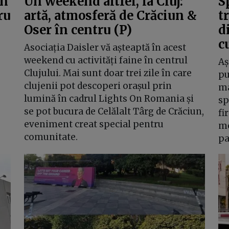
un
Un weekend altfel, la Cluj:
S
ru
artă, atmosferă de Crăciun &
t
Oser în centru (P)
d
c
Asociația Daisler vă așteaptă în acest
weekend cu activități faine în centrul
Aș
Clujului. Mai sunt doar trei zile în care
pu
clujenii pot descoperi orașul prin
ma
lumină în cadrul Lights On Romania și
sp
se pot bucura de Celălalt Târg de Crăciun,
fi
eveniment creat special pentru
mo
comunitate.
pa