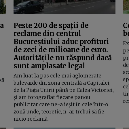
la
Peste 200 de spații de
C
reclame din centrul
b
Bucureștiului aduc profituri
Ex
de zeci de milioane de euro.
pe
Autoritățile nu răspund dacă
pr
sunt amplasate legal
de
sc
Am luat la pas cele mai aglomerate
sp
să
bulevarde din zona centrală a Capitalei,
ce
de la Piața Unirii până pe Calea Victoriei,
ti
și am fotografiat fiecare panou
re
publicitar care ne-a ieșit în cale într-o
zonă unde, teoretic, n-ar trebui să fie
nicio reclamă.