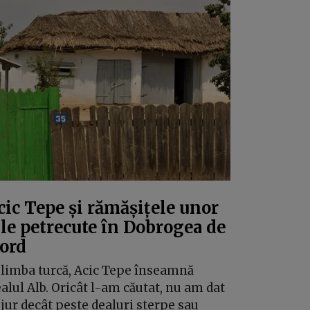
cic Tepe și rămășițele unor
ile petrecute în Dobrogea de
ord
 limba turcă, Acic Tepe înseamnă
alul Alb. Oricât l-am căutat, nu am dat
 jur decât peste dealuri sterpe sau