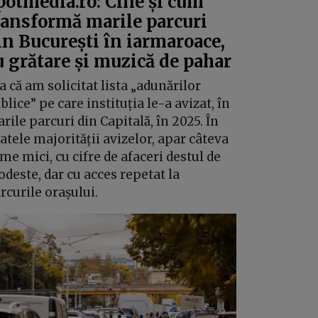
potmedia.ro: Cine și cum
ransformă marile parcuri
in București în iarmaroace,
u grătare și muzică de pahar
a că am solicitat lista „adunărilor
blice” pe care instituția le-a avizat, în
rile parcuri din Capitală, în 2025. În
atele majorității avizelor, apar câteva
rme mici, cu cifre de afaceri destul de
deste, dar cu acces repetat la
rcurile orașului.