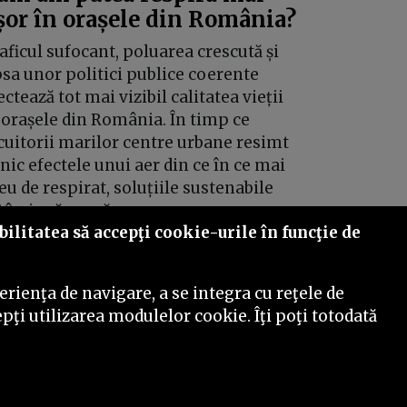
șor în orașele din România?
aficul sufocant, poluarea crescută și
psa unor politici publice coerente
ectează tot mai vizibil calitatea vieții
 orașele din România. În timp ce
cuitorii marilor centre urbane resimt
lnic efectele unui aer din ce în ce mai
eu de respirat, soluțiile sustenabile
târzie să apară.
ilitatea să accepţi cookie-urile în funcţie de
rienţa de navigare, a se integra cu reţele de
pţi utilizarea modulelor cookie. Îţi poţi totodată
©
2026
PressOne.ro
ct
Termeni și condiții