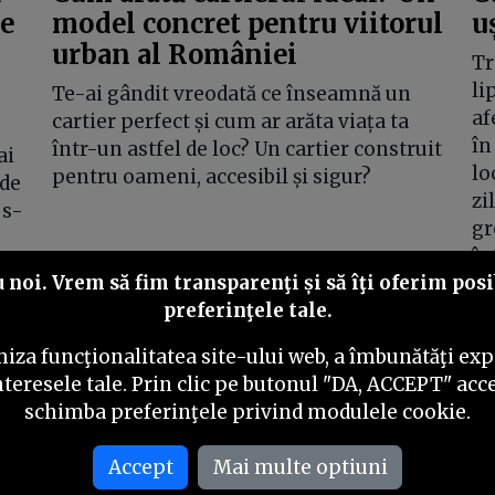
ie
model concret pentru viitorul
u
urban al României
Tr
li
Te-ai gândit vreodată ce înseamnă un
af
cartier perfect și cum ar arăta viața ta
în
într-un astfel de loc? Un cartier construit
ai
lo
pentru oameni, accesibil și sigur?
 de
zi
 s-
gr
în
noi. Vrem să fim transparenţi și să îţi oferim posib
preferinţele tale.
iza funcţionalitatea site-ului web, a îmbunătăţi expe
Inainte
nteresele tale. Prin clic pe butonul "DA, ACCEPT" acce
schimba preferinţele privind modulele cookie.
Accept
Mai multe optiuni
i
Politica editorială
Politica de verificare a conținutului
Conta