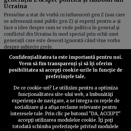
Ucraina
PressOne a stat de vorbă cu influenceri gen Z (sau care
se adresează unui public gen Z) și experți pentru a-și
face o idee despre cum se vede politica în general și
conflictul din Ucraina în mod special prin ochii unei
generații care este deseori ignorată când vine vorba
despre subiecte grele.
Confidenţialitatea ta este importantă pentru noi.
Răzvan Filip
05/04/2022
Vrem să fim transparenţi și să îţi oferim
posibilitatea să accepţi cookie-urile în funcţie de
preferinţele tale.
Inainte
De ce cookie-uri? Le utilizăm pentru a optimiza
funcţionalitatea site-ului web, a îmbunătăţi
experienţa de navigare, a se integra cu reţele de
socializare şi a afişa reclame relevante pentru
©
2026
PressOne.ro
interesele tale. Prin clic pe butonul "DA, ACCEPT"
accepţi utilizarea modulelor cookie. Îţi poţi
RSS
Newslettere
Despre noi
Politica editorială
totodată schimba preferinţele privind modulele