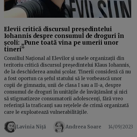
Elevii critică discursul președintelui
Iohannis despre consumul de droguri în
școli: „Pune toată vina pe umerii unor
tineri’’
Consiliul Național al Elevilor și unele organizații din
teritoriu critică discursul președintelui Klaus Iohannis,
de la deschiderea anului școlar. Tinerii consideră că nu
a fost oportun ca șeful statului să le vorbească unor
copii de gimnaziu, unii de clasa I sau a II-a, despre
consumul de droguri în unitățile de învățământ și nici
să stigmatizeze consumatorii adolescenți, fără vreo
referință la traficanți sau rețelele de crimă organizată
care le exploatează vulnerabilitățile.
Lavinia Niță
Andreea Soare
14/09/2023