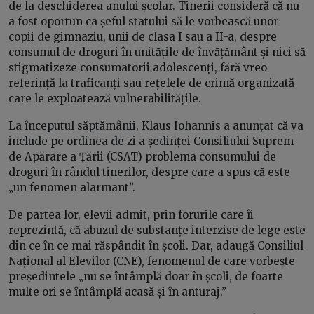
de la deschiderea anului școlar. Tinerii consideră că nu
a fost oportun ca șeful statului să le vorbească unor
copii de gimnaziu, unii de clasa I sau a II-a, despre
consumul de droguri în unitățile de învățământ și nici să
stigmatizeze consumatorii adolescenți, fără vreo
referință la traficanți sau rețelele de crimă organizată
care le exploatează vulnerabilitățile.
La începutul săptămânii, Klaus Iohannis a anunțat că va
include pe ordinea de zi a ședinței Consiliului Suprem
de Apărare a Țării (CSAT) problema consumului de
droguri în rândul tinerilor, despre care a spus că este
„un fenomen alarmant”.
De partea lor, elevii admit, prin forurile care îi
reprezintă, că abuzul de substanțe interzise de lege este
din ce în ce mai răspândit în școli. Dar, adaugă Consiliul
Național al Elevilor (CNE), fenomenul de care vorbește
președintele „nu se întâmplă doar în școli, de foarte
multe ori se întâmplă acasă și în anturaj.”