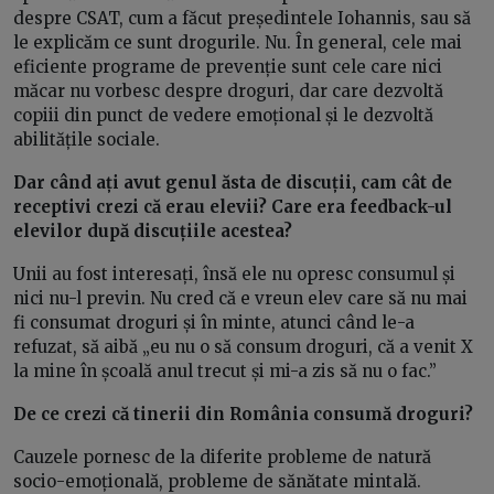
despre CSAT, cum a făcut președintele Iohannis, sau să
le explicăm ce sunt drogurile. Nu. În general, cele mai
eficiente programe de prevenție sunt cele care nici
măcar nu vorbesc despre droguri, dar care dezvoltă
copiii din punct de vedere emoțional și le dezvoltă
abilitățile sociale.
Dar când ați avut genul ăsta de discuții, cam cât de
receptivi crezi că erau elevii? Care era feedback-ul
elevilor după discuțiile acestea?
Unii au fost interesați, însă ele nu opresc consumul și
nici nu-l previn. Nu cred că e vreun elev care să nu mai
fi consumat droguri și în minte, atunci când le-a
refuzat, să aibă „eu nu o să consum droguri, că a venit X
la mine în școală anul trecut și mi-a zis să nu o fac.”
De ce crezi că tinerii din România consumă droguri?
Cauzele pornesc de la diferite probleme de natură
socio-emoțională, probleme de sănătate mintală.