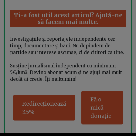
Ți-a fost util acest articol? Ajută-ne
să facem mai multe.
Investigațiile și reportajele independente cer
timp, documentare și bani. Nu depindem de
partide sau interese ascunse, ci de cititori ca tine.
Susține jurnalismul independent cu minimum
5€/lună. Devino abonat acum și ne ajuți mai mult
decât ai crede. Îți mulțumim!
Fă o
Redirecționează
mică
3.5%
donație