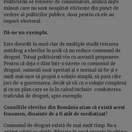
Politicienii se folosesc de consumatori, aruncă niște
măsuri care nu sunt neapărat eficiente din punct de
vedere al politicilor publice, doar pentru că ele au
impact electoral.
Dă-ne un exemplu.
Este dovedit în mod clar de multiple studii testarea
antidrog a elevilor în școli că nu reduce consumul de
droguri. Totuși politicienii vin cu această propunere.
Pentru că deja o dăm într-o isterie cu consumul de
droguri, oamenii sunt speriați și e normal să fie și e
mult mai ușor să propui o soluție simplă, să pară câte
joci de-a guvernarea, decât să vii cu o soluție complexă
și cu un plan care se ia în calcul inclusiv combaterea
traficului de droguri, spre exemplu.
Consiliile elevilor din România știau că există acest
fenomen, dinainte de a fi atât de mediatizat
?
Consumul de droguri există de mai mult timp. Nu a
apărut odată cu știrile difuzate în mod excesiv în ultima