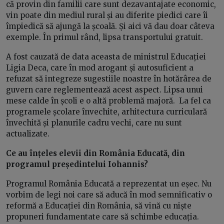
că provin din familii care sunt dezavantajate economic,
vin poate din mediul rural și au diferite piedici care îi
împiedică să ajungă la școală. Și aici vă dau doar câteva
exemple. În primul rând, lipsa transportului gratuit.
A fost cauzată de data aceasta de ministrul Educației
Ligia Deca, care în mod arogant și autosuficient a
refuzat să integreze sugestiile noastre în hotărârea de
guvern care reglementează acest aspect. Lipsa unui
mese calde în școli e o altă problemă majoră. La fel ca
programele școlare învechite, arhitectura curriculară
învechită și planurile cadru vechi, care nu sunt
actualizate.
Ce au înțeles elevii din România Educată, din
programul președintelui Iohannis?
Programul România Educată a reprezentat un eșec. Nu
vorbim de legi noi care să aducă în mod semnificativ o
reformă a Educației din România, să vină cu niște
propuneri fundamentate care să schimbe educația.