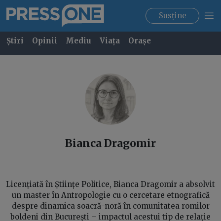
Susține
Știri
Opinii
Mediu
Viața
Orașe
Bianca
Dragomir
Licențiată în Științe Politice, Bianca Dragomir a absolvit
un master în Antropologie cu o cercetare etnografică
despre dinamica soacră-noră în comunitatea romilor
boldeni din București – impactul acestui tip de relație