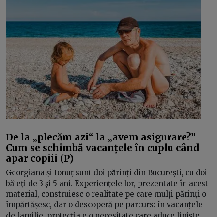
De la „plecăm azi“ la „avem asigurare?”
Cum se schimbă vacanțele în cuplu când
apar copiii (P)
Georgiana și Ionuț sunt doi părinți din București, cu doi
băieți de 3 și 5 ani. Experiențele lor, prezentate în acest
material, construiesc o realitate pe care mulți părinți o
împărtășesc, dar o descoperă pe parcurs: în vacanțele
de familie, protecția e o necesitate care aduce liniște.