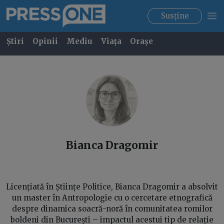
Susține
Știri
Opinii
Mediu
Viața
Orașe
Bianca
Dragomir
Licențiată în Științe Politice, Bianca Dragomir a absolvit
un master în Antropologie cu o cercetare etnografică
despre dinamica soacră-noră în comunitatea romilor
boldeni din București – impactul acestui tip de relație