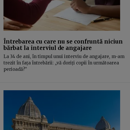
Întrebarea cu care nu se confruntă niciun
bărbat la interviul de angajare
La 34 de ani, în timpul unui interviu de angajare, m-am
trezit în fața întrebării: „vă doriți copii în următoarea
perioadă?”