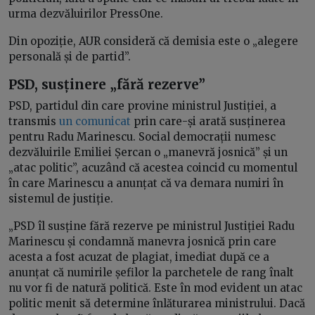
urma dezvăluirilor PressOne.
Din opoziție, AUR consideră că demisia este o „alegere
personală și de partid”.
PSD, susținere „fără rezerve”
PSD, partidul din care provine ministrul Justiției, a
transmis
un comunicat
prin care-și arată susținerea
pentru Radu Marinescu. Social democrații numesc
dezvăluirile Emiliei Șercan o „manevră josnică” și un
„atac politic”, acuzând că acestea coincid cu momentul
în care Marinescu a anunțat că va demara numiri în
sistemul de justiție.
„PSD îl susține fără rezerve pe ministrul Justiției Radu
Marinescu și condamnă manevra josnică prin care
acesta a fost acuzat de plagiat, imediat după ce a
anunțat că numirile șefilor la parchetele de rang înalt
nu vor fi de natură politică. Este în mod evident un atac
politic menit să determine înlăturarea ministrului. Dacă