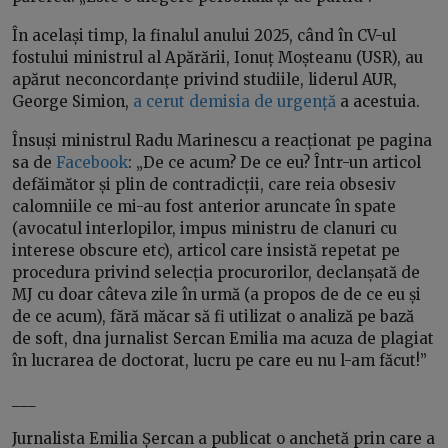
În același timp, la finalul anului 2025, când în CV-ul
fostului ministrul al Apărării, Ionuț Moșteanu (USR), au
apărut neconcordanțe privind studiile, liderul AUR,
George Simion,
a cerut demisia de urgență
a acestuia.
Însuși ministrul Radu Marinescu a reacționat pe pagina
sa de
Facebook
: „De ce acum? De ce eu? Într-un articol
defăimător și plin de contradicții, care reia obsesiv
calomniile ce mi-au fost anterior aruncate în spate
(avocatul interlopilor, impus ministru de clanuri cu
interese obscure etc), articol care insistă repetat pe
procedura privind selecția procurorilor, declanșată de
MJ cu doar câteva zile în urmă (a propos de de ce eu și
de ce acum), fără măcar să fi utilizat o analiză pe bază
de soft, dna jurnalist Sercan Emilia ma acuza de plagiat
în lucrarea de doctorat, lucru pe care eu nu l-am făcut!”
___
Jurnalista Emilia Șercan a publicat o anchetă prin care a