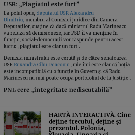
USR: „Plagiatul este furt”
La polul opus,
deputatul USR Alexandru
Dimitriu,
membru al Comisiei juridice din Camera
Deputaților, susține că dacă ministrul Radu Marinescu
va refuza să demisioneze, iar PSD îl va menține în
funcție, social-democrații vor răspunde pentru acest
lucru: „plagiatul este clar un furt”.
Demisia ministrului este cerută și de către senatoarea
USR
Ruxandra Cibu Deaconu
: „mie îmi este clar că hoția
este incompatibilă cu o funcție în Guvern și că Radu
Marinescu nu mai poate ocupa portofoliul de la Justiție”.
PNL cere „integritate nediscutabilă”
HARTĂ INTERACTIVĂ. Cine
deține trecutul, deține și
prezentul. Polonia,
Slovacia, Ungaria și