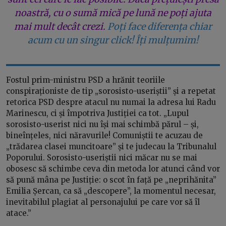
noastră, cu o sumă mică pe lună ne poți ajuta
mai mult decât crezi.
Poți face diferența chiar
acum cu un singur click! Îți mulțumim!
Fostul prim-ministru PSD a hrănit teoriile
conspiraționiste de tip „sorosisto-useriștii” și a repetat
retorica PSD despre atacul nu numai la adresa lui Radu
Marinescu, ci și împotriva Justiției ca tot. „Lupul
sorosisto-userist nici nu își mai schimbă părul – și,
bineînțeles, nici năravurile! Comuniștii te acuzau de
„trădarea clasei muncitoare” și te judecau la Tribunalul
Poporului. Sorosisto-useriștii nici măcar nu se mai
obosesc să schimbe ceva din metoda lor atunci când vor
să pună mâna pe Justiție: o scot în față pe „neprihănita”
Emilia Șercan, ca să „descopere”, la momentul necesar,
inevitabilul plagiat al personajului pe care vor să îl
atace.”