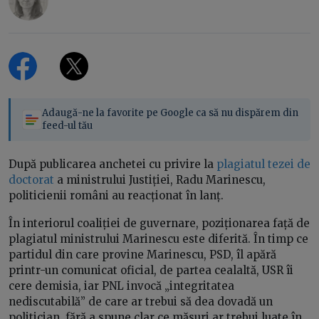
Adaugă-ne la favorite pe Google ca să nu dispărem din
feed-ul tău
După publicarea anchetei cu privire la
plagiatul tezei de
doctorat
a ministrului Justiției, Radu Marinescu,
politicienii români au reacționat în lanț.
În interiorul coaliției de guvernare, poziționarea față de
plagiatul ministrului Marinescu este diferită. În timp ce
partidul din care provine Marinescu, PSD, îl apără
printr-un comunicat oficial, de partea cealaltă, USR îi
cere demisia, iar PNL invocă „integritatea
nediscutabilă” de care ar trebui să dea dovadă un
politician, fără a spune clar ce măsuri ar trebui luate în