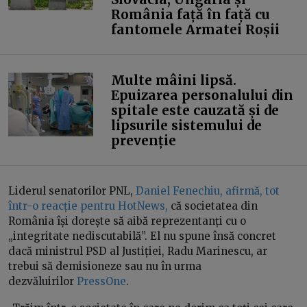
România față în față cu
fantomele Armatei Roșii
Multe mâini lipsă.
Epuizarea personalului din
spitale este cauzată și de
lipsurile sistemului de
prevenție
Liderul senatorilor PNL,
Daniel Fenechiu, afirmă,
t
o
t
într-o reacție pentru HotNews,
că societatea din
România își dorește să aibă reprezentanți cu o
„integritate nediscutabilă”. El nu spune însă concret
dacă ministrul PSD al Justiției, Radu Marinescu, ar
trebui să demisioneze sau nu în urma
dezvăluirilor
PressOne
.