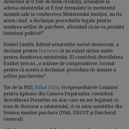
demersul ar fi fost de bună credință, acuzațiile la
adresa ministrului ar fi fost formulate în momentul
numirii sale la conducerea Ministerului Justiției, nu fix
acum când a declanșat procedurile legale pentru
numirea șefilor de parchete, afirmând că nu va permite
imixtiuni politice!”
Daniel Zamfir, liderul senatorilor social-democrați, a
declarat pentru
Hotnews
că nu există niciun motiv
pentru demiterea ministrului. El consideră dezvăluirea
Emiliei Șercan „o acțiune de compromitere, tocmai
pentru că acesta a declanșat procedura de numire a
șefilor parchetelor”.
Tot de la PSD,
Mihai Fifor
, vicepreședintele Comisiei
pentru Apărare din Camera Deputaților, consideră
dezvăluirea PressOne un atac care nu are legătură cu
teza de doctorat a ministrului, ci cu miza numirilor din
fruntea marilor parchete (DNA, DIICOT și Parchetul
General).