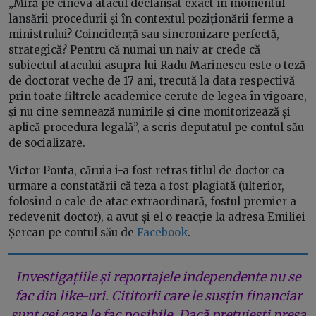
„Miră pe cineva atacul declanșat exact în momentul
lansării procedurii și în contextul poziționării ferme a
ministrului? Coincidență sau sincronizare perfectă,
strategică? Pentru că numai un naiv ar crede că
subiectul atacului asupra lui Radu Marinescu este o teză
de doctorat veche de 17 ani, trecută la data respectivă
prin toate filtrele academice cerute de legea în vigoare,
și nu cine semnează numirile și cine monitorizează și
aplică procedura legală”, a scris deputatul pe contul său
de socializare.
Victor Ponta, căruia i-a fost retras titlul de doctor ca
urmare a constatării că teza a fost plagiată (ulterior,
folosind o cale de atac extraordinară, fostul premier a
redevenit doctor), a avut și el o reacție la adresa Emiliei
Șercan pe contul său de
Facebook
.
Investigațiile și reportajele independente nu se
fac din like-uri. Cititorii care le susțin financiar
sunt cei care le fac posibile. Dacă prețuiești presa