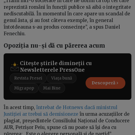
„Trăim într-o societate în care ne dorim ca toți cei care
reprezintă români în funcții publice să aibă o integritate
nediscutabilă. În momentul în care apare un scandal de
genul ăsta, și au fost câteva exemple, în general
întotdeauna s-au produs consecințe”, a spus Daniel
Fenechiu.
Opoziția nu-și dă cu părerea acum
Citește știrile dimineții cu
Newsletterele PressOne
Revista Presei
Viața bună
Descoperă
Migrapop
Mai Bine
În acest timp,
întrebat de Hotnews dacă ministrul
Justiției ar trebui să demisioneze
în urma acuzațiilor de
plagiat, președintele Consiliului Național de Conducere
AUR, Petrișor Peiu, spune că nu poate să își dea cu
părerea: „Este o alegere personală și de partid”.