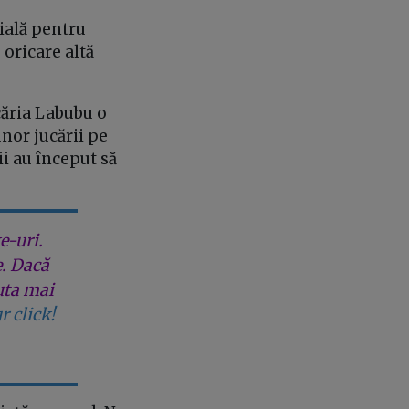
ială pentru
 oricare altă
căria Labubu o
nor jucării pe
ii au început să
e-uri.
e. Dacă
uta mai
r click!