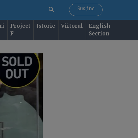
Susține
ri
Project
Istorie
Viitorul
English
F
Section