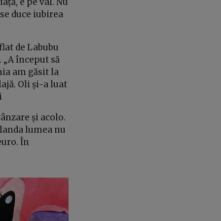
iață, e pe val. Nu
 se duce iubirea
aflat de Labubu
e. „A început să
ia am găsit la
jă. Oli și-a luat
i
ânzare și acolo.
inlanda lumea nu
uro. În