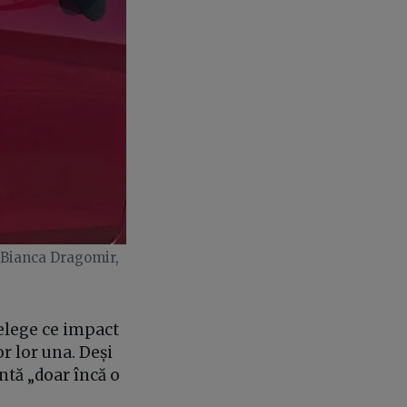
: Bianca Dragomir,
țelege ce impact
or lor una. Deși
ntă „doar încă o