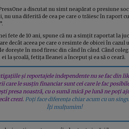
 PressOne a discutat nu simt neapărat o presiune soc
, nu una diferită de cea pe care o trăiesc în raport cu
”.
ei fete de 10 ani, spune că nu a simțit raportat la ju
e decât aceea pe care o resimte de obicei în cazul u
 le dorește în mod firesc din când în când. Când coleg
i la școală, fetița Ileanei a început și ea să o ceară.
tigațiile și reportajele independente nu se fac din lik
rii care le susțin financiar sunt cei care le fac posibil
ești presa noastră, cu o sumă mică pe lună ne poți aj
cât crezi.
Poți face diferența chiar acum cu un singu
Îți mulțumim!