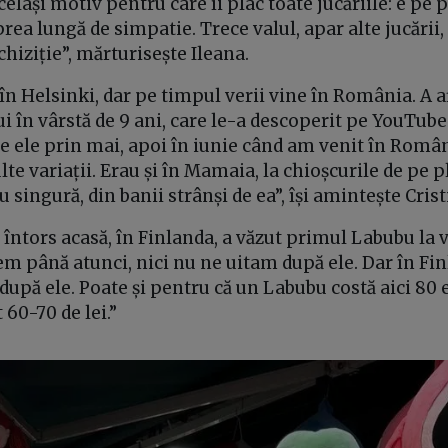
celași motiv pentru care îi plac toate jucăriile: e pe p
prea lungă de simpatie. Trece valul, apar alte jucării,
hiziție”, mărturisește Ileana.
 în Helsinki, dar pe timpul verii vine în România. A 
 lui în vârstă de 9 ani, care le-a descoperit pe YouTub
e ele prin mai, apoi în iunie când am venit în Român
 variații. Erau și în Mamaia, la chioșcurile de pe pla
 singură, din banii strânși de ea”, își amintește Crist
 întors acasă, în Finlanda, a văzut primul Labubu la v
em până atunci, nici nu ne uitam după ele. Dar în F
upă ele. Poate și pentru că un Labubu costă aici 80 e
60-70 de lei.”