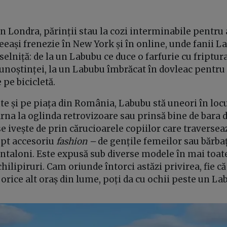
 În Londra, părinții stau la cozi interminabile pentru
eași frenezie în New York și în online, unde fanii 
elniță: de la un Labubu ce duce o farfurie cu friptur
unoștinței, la un Labubu îmbrăcat în dovleac pentr
 pe bicicletă.
nte și pe piața din România, Labubu stă uneori în locu
ârna la oglinda retrovizoare sau prinsă bine de bara d
se ivește de prin cărucioarele copiilor care traversea
ept accesoriu
fashion –
de gențile femeilor sau bărbaț
antaloni. Este expusă sub diverse modele în mai toa
hilipiruri. Cam oriunde întorci astăzi privirea, fie că 
 orice alt oraș din lume, poți da cu ochii peste un L