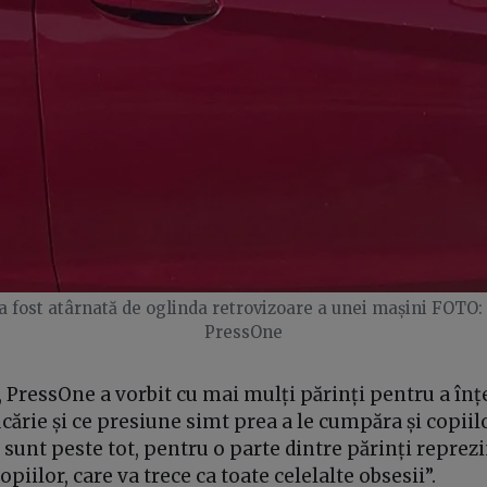
a fost atârnată de oglinda retrovizoare a unei mașini FOTO
PressOne
, PressOne a vorbit cu mai mulți părinți pentru a în
ucărie și ce presiune simt prea a le cumpăra și copiil
 sunt peste tot, pentru o parte dintre părinți reprezi
piilor, care va trece ca toate celelalte obsesii”.