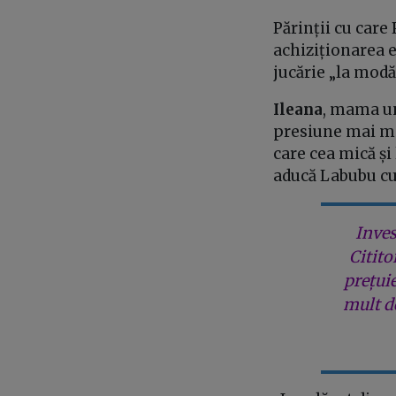
Părinții cu care
achiziționarea ei
jucărie „la modă
Ileana
, mama un
presiune mai mar
care cea mică și
aducă Labubu cu e
Inves
Citito
prețui
mult de