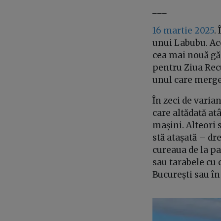
___
16 martie 2025
.
unui Labubu. Ace
cea mai nouă găs
pentru Ziua Rec
unul care merge
În zeci de varia
care altădată at
mașini. Alteori 
stă atașată – dr
cureaua de la p
sau tarabele cu c
București sau în