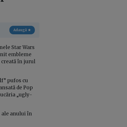
Adaugă ★
inele Star Wars
venit embleme
 creată în jurul
lf” pufos cu
Lansată de Pop
jucăria „ugly-
 ale anului în