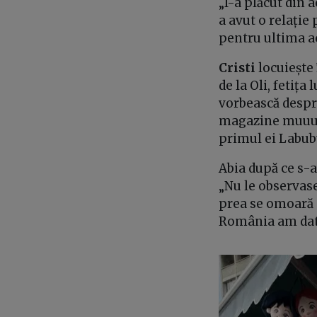
„I-a plăcut din a
a avut o relație 
pentru ultima ac
Cristi
locuiește
de la Oli, fetița
vorbească despr
magazine muuulte
primul ei Labubu
Abia după ce s-a
„Nu le observas
prea se omoară d
România am dat 