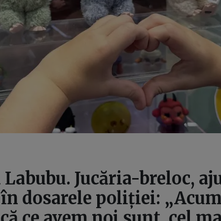
Labubu. Jucăria-breloc, aj
 în dosarele poliției: „Acu
 că ce avem noi sunt, cel ma