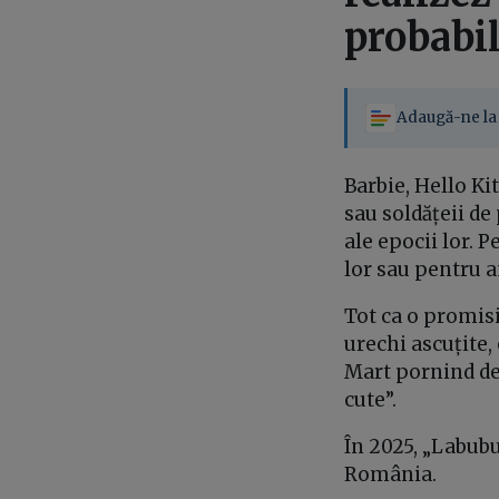
probabil
Adaugă-ne la 
Barbie, Hello Ki
sau soldățeii de
ale epocii lor. 
lor sau pentru a
Tot ca o promisi
urechi ascuțite,
Mart pornind de 
cute”.
În 2025, „Labubu
România.