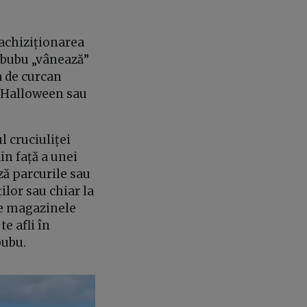
 achiziționarea
Labubu „vânează”
a de curcan
u Halloween sau
l cruciuliței
in față a unei
ză parcurile sau
ilor sau chiar la
te magazinele
te afli în
abubu.