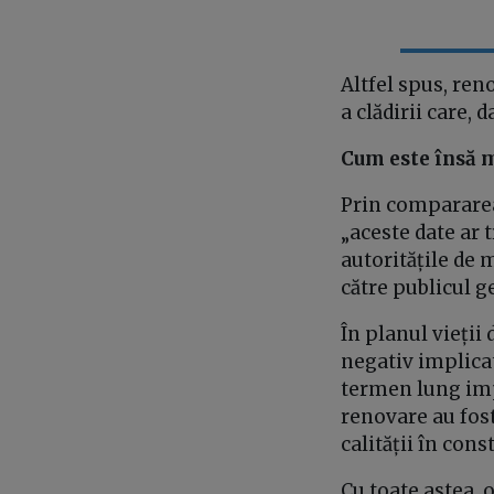
Altfel spus, ren
a clădirii care, 
Cum este însă 
Prin compararea 
„aceste date ar 
autoritățile de
către publicul g
În planul vieții
negativ implicat
termen lung impa
renovare au fos
calității în cons
Cu toate astea, 