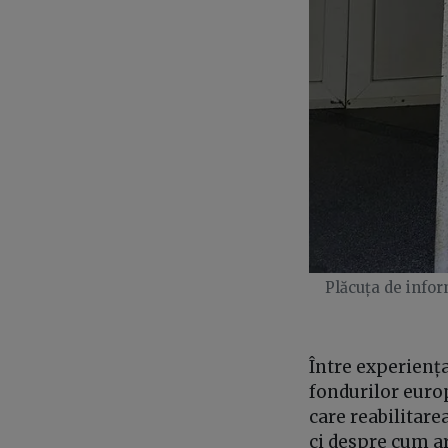
Plăcuța de infor
Între experiența
fondurilor euro
care reabilitare
ci despre cum ara