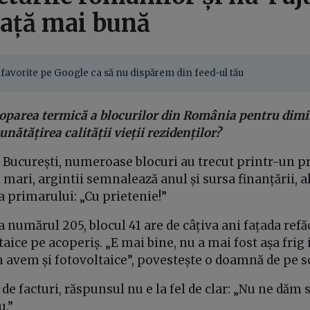
iață mai bună
favorite pe Google ca să nu dispărem din feed-ul tău
loparea termică a blocurilor din România pentru dim
unătățirea calității vieții rezidenților?
n București, numeroase blocuri au trecut printr-un p
i mari, argintii semnalează anul și sursa finanțării, a
a primarului: „Cu prietenie!”
la numărul 205, blocul 41 are de câțiva ani fațada refă
aice pe acoperiș. „E mai bine, nu a mai fost așa frig
n avem și fotovoltaice”, povestește o doamnă de pe s
de facturi, răspunsul nu e la fel de clar: „Nu ne dăm 
.”