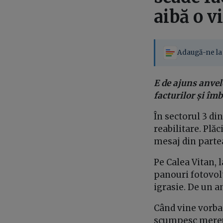
aibă o v
Adaugă-ne la 
E de ajuns anve
facturilor și îmb
În sectorul 3 di
reabilitare. Plăc
mesaj din parte
Pe Calea Vitan, 
panouri fotovolt
igrasie. De un a
Când vine vorba 
scumpesc mereu