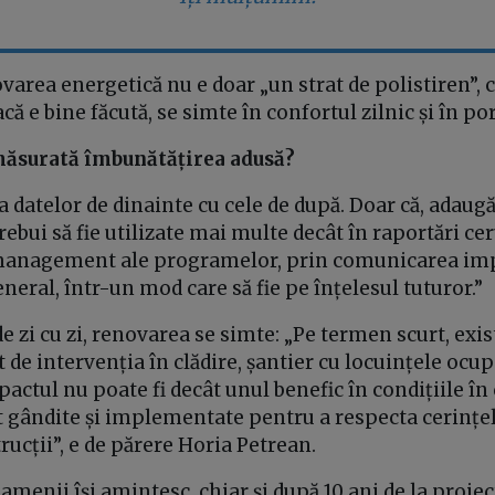
ovarea energetică nu e doar „un strat de polistiren”, 
dacă e bine făcută, se simte în confortul zilnic și în po
măsurată îmbunătățirea adusă?
datelor de dinainte cu cele de după. Doar că, adaugă
trebui să fie utilizate mai multe decât în raportări ce
 management ale programelor, prin comunicarea imp
eneral, într-un mod care să fie pe înțelesul tuturor.”
 de zi cu zi, renovarea se simte: „Pe termen scurt, exi
 de intervenția în clădire, șantier cu locuințele ocup
ctul nu poate fi decât unul benefic în condițiile în 
t gândite și implementate pentru a respecta cerințel
trucții”, e de părere Horia Petrean.
oamenii își amintesc, chiar și după 10 ani de la proiec