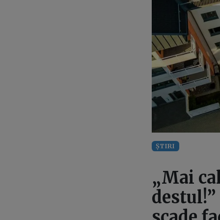
ȘTIRI
„Mai cal
destul!”
scade fa