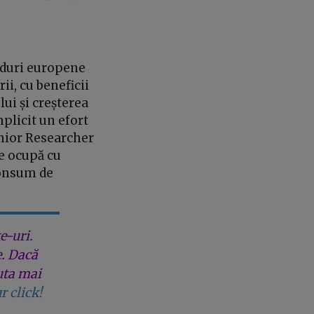
.
nduri europene
ii, cu beneficii
ui și creșterea
mplicit un efort
enior Researcher
e ocupă cu
consum de
e-uri.
e. Dacă
uta mai
r click!