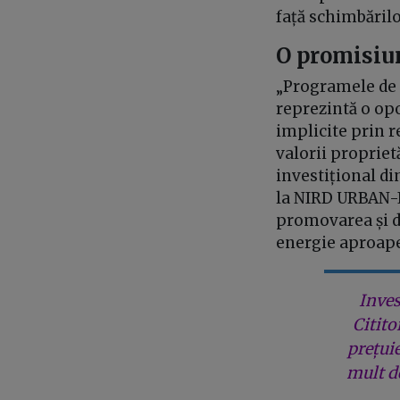
față schimbărilo
O promisiun
„Programele de 
reprezintă o opo
implicite prin r
valorii proprietă
investițional d
la NIRD URBAN-I
promovarea și d
energie aproape
Inves
Citito
prețui
mult de