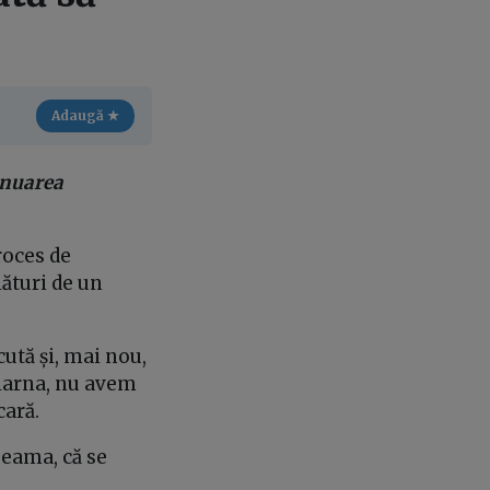
Adaugă ★
inuarea
roces de
lături de un
cută și, mai nou,
 iarna, nu avem
cară.
seama, că se