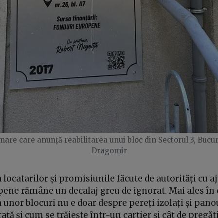
mare care anunță reabilitarea unui bloc din Sectorul 3, Bucur
Dragomir
 locatarilor și promisiunile făcute de autorități cu a
pene rămâne un decalaj greu de ignorat. Mai ales în 
a unor blocuri nu e doar despre pereți izolați și pano
tă și cum se trăiește într-un cartier și cât de pregăti