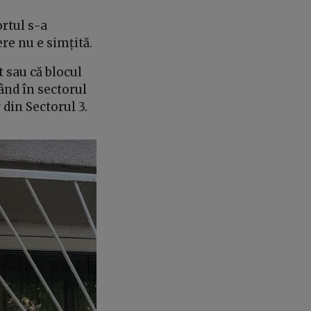
rtul s-a
re nu e simțită.
t sau că blocul
ând în sectorul
r din Sectorul 3.