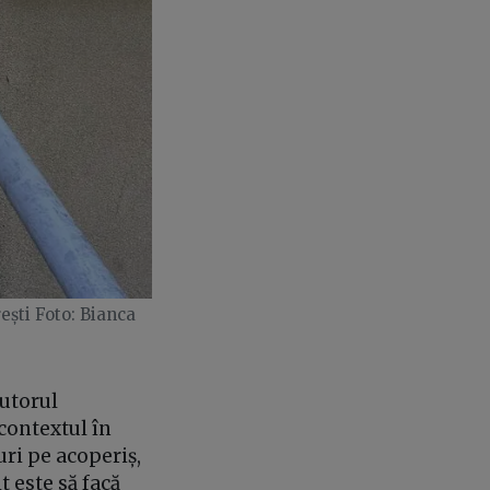
ești Foto: Bianca
jutorul
contextul în
uri pe acoperiș,
t este să facă