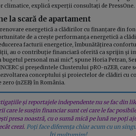
r climatice, explică experții consultați de PressOne
e la scară de apartament
renovare energetică a clădirilor cu finanțare din fo
rtunitate de a crește performanța energetică a clădir
educerea facturii energetice, îmbunătățirea confortul
ții, au o contribuție financiară oferită ca sprijin și i
in bugetul personal mai mic”, spune Horia Petran, S
NCERC și președintele Clusterului pRO-nZEB, care s
ezvoltarea conceptului și proiectelor de clădiri cu 
 zero (nZEB) în România.
tigațiile și reportajele independente nu se fac din lik
rii care le susțin financiar sunt cei care le fac posibil
ești presa noastră, cu o sumă mică pe lună ne poți aj
cât crezi.
Poți face diferența chiar acum cu un singu
Îți mulțumim!