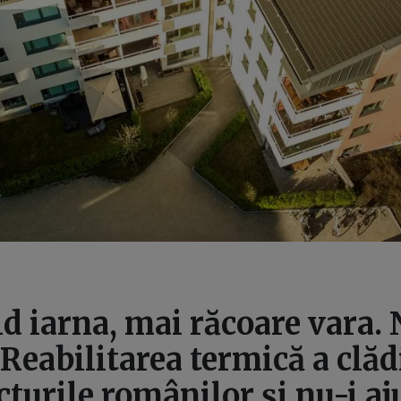
d iarna, mai răcoare vara. 
 Reabilitarea termică a clăd
cturile românilor și nu-i aj