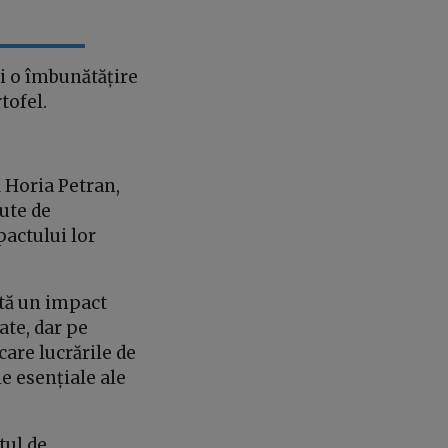
ci o îmbunătățire
rtofel.
 Horia Petran,
rute de
actului lor
stă un impact
ate, dar pe
care lucrările de
e esențiale ale
tul de