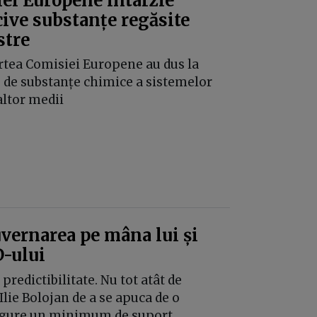
iei Europene întârzie
cive substanțe regăsite
stre
artea Comisiei Europene au dus la
 de substanțe chimice a sistemelor
altor medii
uvernarea pe mâna lui și
D-ului
 predictibilitate. Nu tot atât de
Ilie Bolojan de a se apuca de o
asigure un minimum de suport