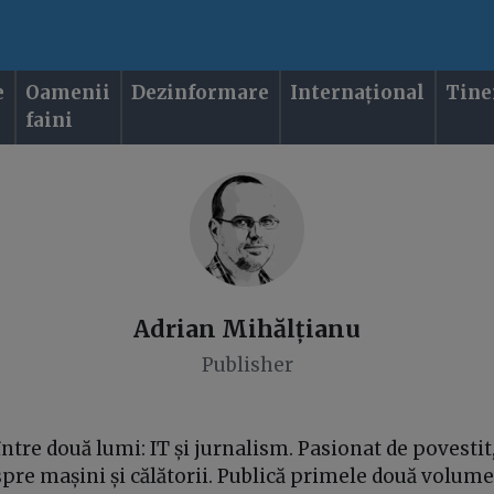
e
Oamenii
Dezinformare
Internațional
Tine
faini
Adrian
Mihălțianu
Publisher
i între două lumi: IT și jurnalism. Pasionat de povesti
spre mașini și călătorii. Publică primele două volume