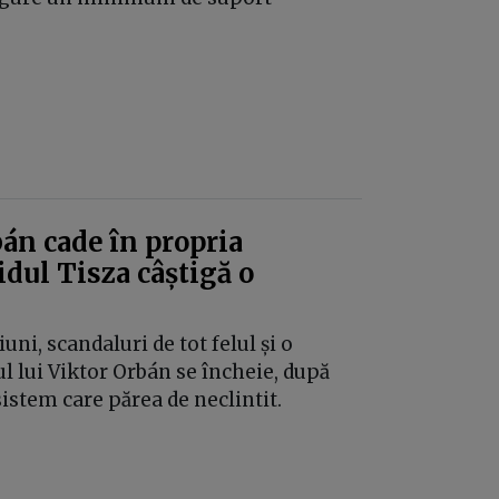
bán cade în propria
idul Tisza câștigă o
ni, scandaluri de tot felul și o
l lui Viktor Orbán se încheie, după
sistem care părea de neclintit.