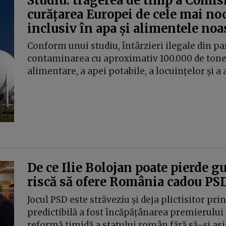
Studiu: tragerea de timp a Comis
curățarea Europei de cele mai no
inclusiv în apa și alimentele noa
Conform unui studiu, întârzieri ilegale din p
contaminarea cu aproximativ 100.000 de tone
alimentare, a apei potabile, a locuințelor și a 
De ce Ilie Bolojan poate pierde g
riscă să ofere România cadou PS
Jocul PSD este străveziu și deja plictisitor prin
predictibilă a fost încăpățânarea premierului 
reformă timidă a statului român fără să-și 