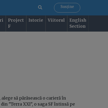
Susține
ri
Project
Istorie
Viitorul
English
F
Section
t, alege să părăsească o carieră în
 din "Terra XXI", o saga SF întinsă pe