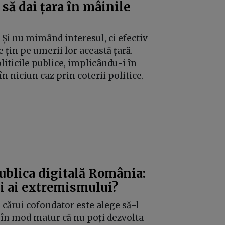
 să dai țara în mâinile
. Și nu mimând interesul, ci efectiv
 țin pe umerii lor această țară.
iticile publice, implicându-i în
 în niciun caz prin coterii politice.
publica digitală România:
ți ai extremismului?
 cărui cofondator este alege să-l
ă în mod matur că nu poți dezvolta