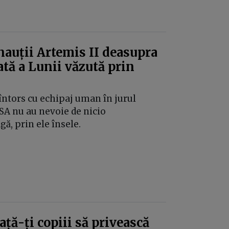
onauții Artemis II deasupra
ată a Lunii văzută prin
întors cu echipaj uman în jurul
ASA nu au nevoie de nicio
ă, prin ele însele.
ață-ți copiii să privească