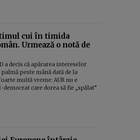
timul cui în timida
român. Urmează o notă de
PSD a decis că apărarea intereselor
 palmă peste mână dată de la
e foarte multă vreme: AUR nu e
l-democrat care dorea să fie „spălat”