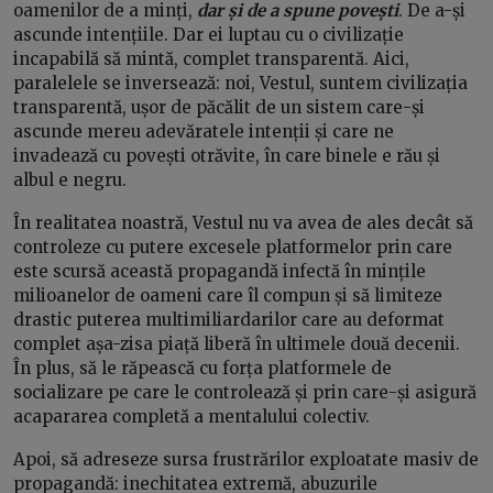
oamenilor de a minți,
dar și de a spune povești
. De a-și
ascunde intențiile. Dar ei luptau cu o civilizație
incapabilă să mintă, complet transparentă. Aici,
paralelele se inversează: noi, Vestul, suntem civilizația
transparentă, ușor de păcălit de un sistem care-și
ascunde mereu adevăratele intenții și care ne
invadează cu povești otrăvite, în care binele e rău și
albul e negru.
În realitatea noastră, Vestul nu va avea de ales decât să
controleze cu putere excesele platformelor prin care
este scursă această propagandă infectă în mințile
milioanelor de oameni care îl compun și să limiteze
drastic puterea multimiliardarilor care au deformat
complet așa-zisa piață liberă în ultimele două decenii.
În plus, să le răpească cu forța platformele de
socializare pe care le controlează și prin care-și asigură
acapararea completă a mentalului colectiv.
Apoi, să adreseze sursa frustrărilor exploatate masiv de
propagandă: inechitatea extremă, abuzurile