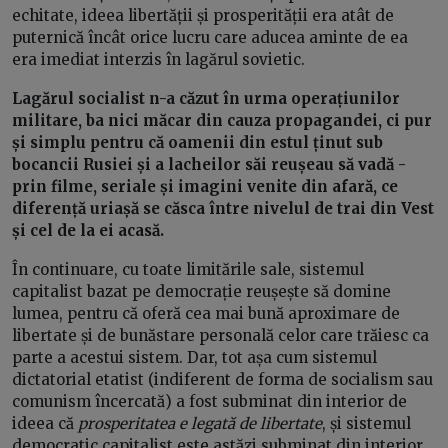
echitate, ideea libertății și prosperității era atât de
puternică încât orice lucru care aducea aminte de ea
era imediat interzis în lagărul sovietic.
Lagărul socialist n-a căzut în urma operațiunilor
militare, ba nici măcar din cauza propagandei, ci pur
și simplu pentru că oamenii din estul ținut sub
bocancii Rusiei și a lacheilor săi reușeau să vadă -
prin filme, seriale și imagini venite din afară, ce
diferență uriașă se căsca între nivelul de trai din Vest
și cel de la ei acasă.
În continuare, cu toate limitările sale, sistemul
capitalist bazat pe democrație reușește să domine
lumea, pentru că oferă cea mai bună aproximare de
libertate și de bunăstare personală celor care trăiesc ca
parte a acestui sistem. Dar, tot așa cum sistemul
dictatorial etatist (indiferent de forma de socialism sau
comunism încercată) a fost subminat din interior de
ideea că
prosperitatea e legată de libertate
, și sistemul
democratic capitalist este astăzi subminat din interior