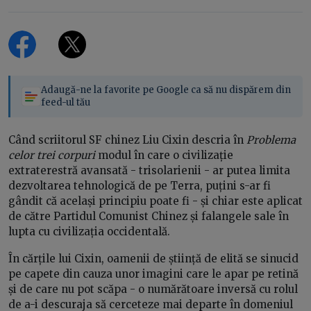
Adaugă-ne la favorite pe Google ca să nu dispărem din
feed-ul tău
Când scriitorul SF chinez Liu Cixin descria în
Problema
celor trei corpuri
modul în care o civilizație
extraterestră avansată - trisolarienii - ar putea limita
dezvoltarea tehnologică de pe Terra, puțini s-ar fi
gândit că același principiu poate fi - și chiar este aplicat
de către Partidul Comunist Chinez și falangele sale în
lupta cu civilizația occidentală.
În cărțile lui Cixin, oamenii de știință de elită se sinucid
pe capete din cauza unor imagini care le apar pe retină
și de care nu pot scăpa - o numărătoare inversă cu rolul
de a-i descuraja să cerceteze mai departe în domeniul