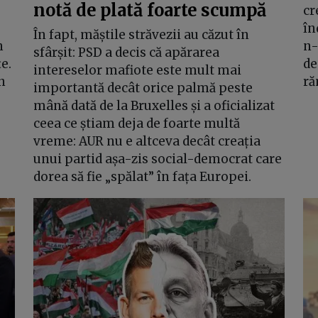
notă de plată foarte scumpă
cr
în
În fapt, măștile străvezii au căzut în
n
n-
sfârșit: PSD a decis că apărarea
e.
de
intereselor mafiote este mult mai
n
ră
importantă decât orice palmă peste
mână dată de la Bruxelles și a oficializat
ceea ce știam deja de foarte multă
vreme: AUR nu e altceva decât creația
unui partid așa-zis social-democrat care
dorea să fie „spălat” în fața Europei.