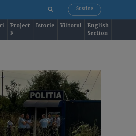
Susține
ri
Project
Istorie
Viitorul
English
F
Section