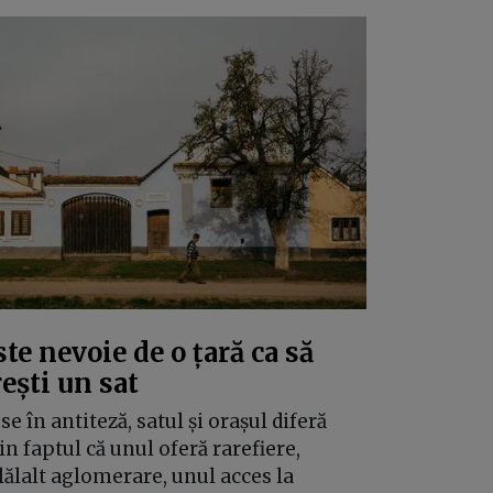
ste nevoie de o țară ca să
rești un sat
se în antiteză, satul și orașul diferă
in faptul că unul oferă rarefiere,
lălalt aglomerare, unul acces la