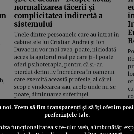
normalizarea tăcerii și
e
un
complicitatea indirectă a
i
sistemului
I
E
Unele dintre persoanele care au intrat în
R
cabinetele lui Cristian Andrei și Ion
m
Duvac nu vor mai avea, poate, niciodată
Po
acces la ajutorul real pe care ți-l poate
Ro
oferi psihoterapia, pentru că și-au
pr
pierdut definitiv încrederea în oamenii
lo
care exercită această profesie, al cărei
h,
or
scop e vindecarea sau, acolo unde nu se
cu
poate, diminuarea suferinței.
co
a.
noi. Vrem să fim transparenţi și să îţi oferim posib
preferinţele tale.
iza funcţionalitatea site-ului web, a îmbunătăţi expe
Inapoi
Inainte