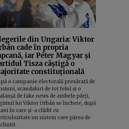
legerile din Ungaria: Viktor
rbán cade în propria
apcană, iar Péter Magyar și
artidul Tisza câștigă o
ajoritate constituțională
pă o campanie electorală presărată de
nsiuni, scandaluri de tot felul și o
alanșă de fake news de ambele părți,
gimul lui Viktor Orbán se încheie, după
 ani în care și-a clădit cu
ticulozitate un sistem care părea de
clintit.