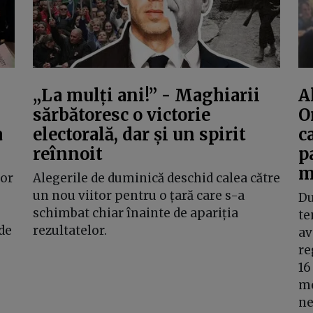
„La mulți ani!” - Maghiarii
A
sărbătoresc o victorie
O
a
electorală, dar și un spirit
c
reînnoit
p
m
tor
Alegerile de duminică deschid calea către
un nou viitor pentru o țară care s-a
Du
schimbat chiar înainte de apariția
te
de
rezultatelor.
av
re
16
me
ne