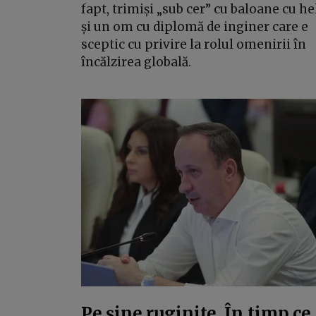
fapt, trimiși „sub cer” cu baloane cu he
și un om cu diplomă de inginer care e
sceptic cu privire la rolul omenirii în
încălzirea globală.
Pe șine ruginite. În timp ce