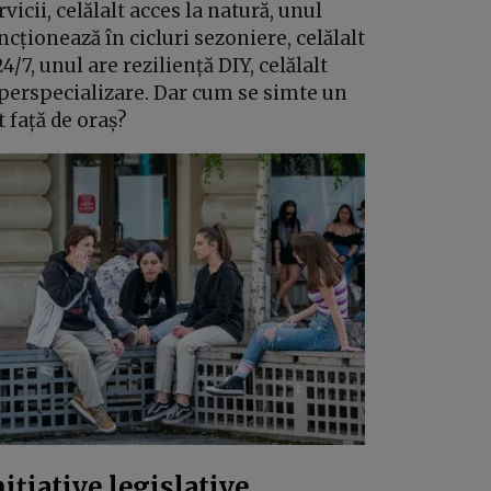
rvicii, celălalt acces la natură, unul
ncționează în cicluri sezoniere, celălalt
24/7, unul are reziliență DIY, celălalt
perspecializare. Dar cum se simte un
t față de oraș?
nițiative legislative