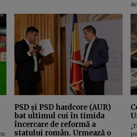
de
PSD și PSD hardcore (AUR)
C
bat ultimul cui în timida
U
încercare de reformă a
„T
statului român. Urmează o
cu
po