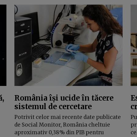
ă,
România își ucide în tăcere
E
sistemul de cercetare
c
Potrivit celor mai recente date publicate
Pu
de Social Monitor, România cheltuie
pr
aproximativ 0,38% din PIB pentru
ce