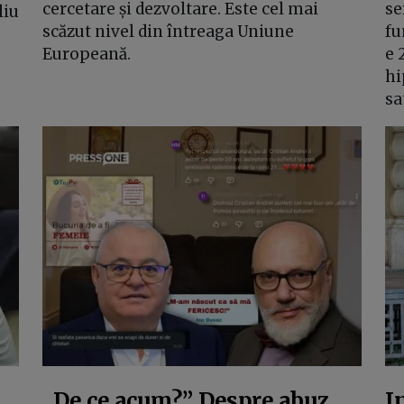
cercetare și dezvoltare. Este cel mai
se
liu
scăzut nivel din întreaga Uniune
fu
Europeană.
e 
hi
sa
„De ce acum?” Despre abuz,
I