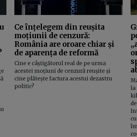
ru
Ce înțelegem din reușita
G
moțiunii de cenzură:
p
România are oroare chiar și
„
?
de aparența de reformă
o
s
Cine e câștigătorul real de pe urma
a
ge
acestei moțiuni de cenzură reușite și
să
cine plătește factura acestui dezastru
Ma
politic?
la
ki
de
ău
In
cu
îm
co