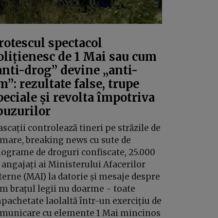
rotescul spectacol
olițienesc de 1 Mai sau cum
anti-drog” devine „anti-
m”: rezultate false, trupe
peciale și revolta împotriva
buzurilor
scații controlează tineri pe străzile de
 mare, breaking news cu sute de
lograme de droguri confiscate, 25.000
 angajați ai Ministerului Afacerilor
terne (MAI) la datorie și mesaje despre
m brațul legii nu doarme - toate
pachetate laolaltă într-un exercițiu de
municare cu elemente 1 Mai mincinos