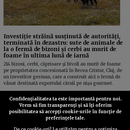
Investiție străină susținută de autorități,
terminată în dezastru: sute de animale de
la o fermă de bizoni și cerbi au murit de
foame în ultima lună de iarnă
214 bizoni, cerbi, căprioare și bivoli au murit de foame
pe proprietatea concesionată în Recea Cristur, Cluj, de
un investitor german, care a construit aici o fermă de
vânat destinată exportului cărnii pe nișa gourmet.
Confidenţialitatea ta este importantă pentru noi.
Vrem să fim transparenţi și să îţi oferim
posibilitatea să accepţi cookie-urile în funcţie de
Inainte
preferinţele tale.
De ce cookie-uri? Le utilizăm pentru a optimiza