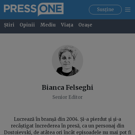
Susține
Știri
Opinii
Mediu
Viața
Orașe
Bianca
Felseghi
Senior Editor
Lucrează în branșă din 2004. Și-a pierdut și și-a
recâștigat încrederea în presă, ca un personaj din
Dostoievski, de atâtea ori încât episoadele nu mai pot fi