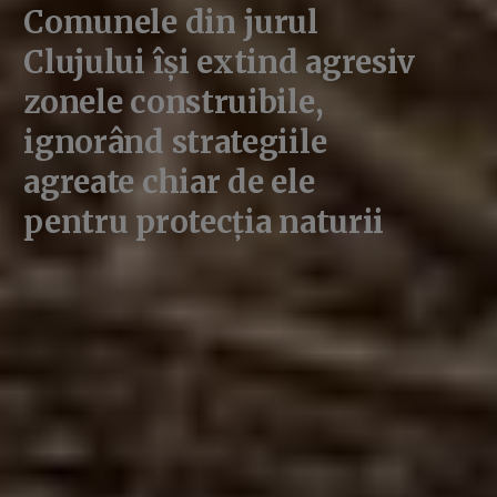
Comunele din jurul
Clujului își extind agresiv
zonele construibile,
ignorând strategiile
agreate chiar de ele
pentru protecția naturii