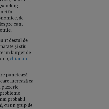
 „sending
unci în
conomice, de
m despre cum
 etnie.
Sunt destul de
ătate și știu
âte un burger de
ofob,
chiar un
care punctează
care lucrează ca
 pizzerie,
ă probleme
mai probabil
), cu un grup de