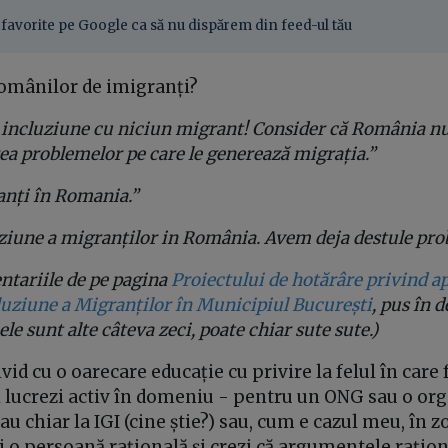
favorite pe Google ca să nu dispărem din feed-ul tău
 românilor de imigranți?
 incluziune cu niciun migrant! Consider că România nu
ea problemelor pe care le generează migrația.”
nți în Romania.”
ziune a migranților in România. Avem deja destule pro
ntariile de pe pagina
Proiectului de hotărâre privind a
cluziune a Migranților în Municipiul București
, pus în 
 ele sunt alte câteva zeci, poate chiar sute sute.)
ivid cu o oarecare educație cu privire la felul în car
i lucrezi activ în domeniu - pentru un ONG sau o org
au chiar la IGI (cine știe?) sau, cum e cazul meu, în 
i o persoană rațională și crezi că argumentele rațio