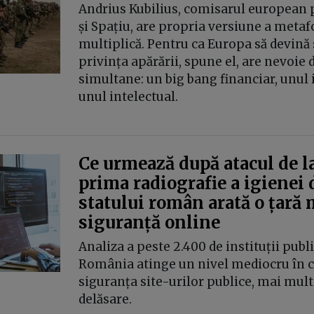
Andrius Kubilius, comisarul european 
și Spațiu, are propria versiune a metafo
multiplică. Pentru ca Europa să devină 
privința apărării, spune el, are nevoie d
simultane: un big bang financiar, unul i
unul intelectual.
Ce urmează după atacul de l
prima radiografie a igienei 
statului român arată o țară 
siguranță online
Analiza a peste 2.400 de instituții publi
România atinge un nivel mediocru în c
siguranța site-urilor publice, mai mult
delăsare.