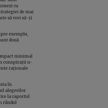
armezi cu
strategiei de mai
ute să vrei să-ți
 spre exemplu,
 sunt două
n impact minimal
n conspirații n-
ente raționale
sta în
ul alegerilor
vire la raportul
în rândul