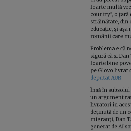
foarte multă vr
country”, o țară
străinătate, din
educație, și așa
românii care mun
Problema e că ne
sigură că și Dan
foarte bine pove
pe Glovo livrat d
deputat AUR
.
Însă în subsolul
un argument raț
livratori în ace
deținută de un c
migranți, Dan T
generat de AI sa