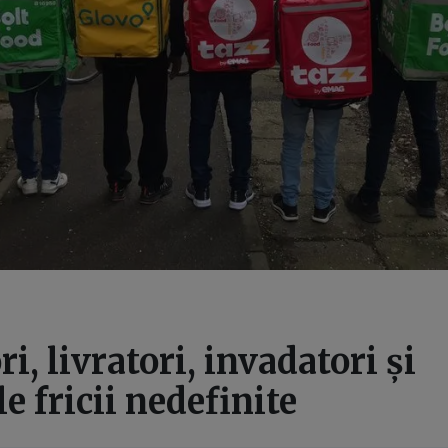
i, livratori, invadatori și
e fricii nedefinite