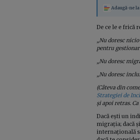
Adaugă-ne la 
De ce le e frică
„Nu doresc nicio
pentru gestionar
„Nu doresc migra
„Nu doresc inclu
(Câteva din come
Strategiei de In
și apoi retras. Ca
Dacă ești un ind
migrația; dacă ș
internațională s
dacă te consider