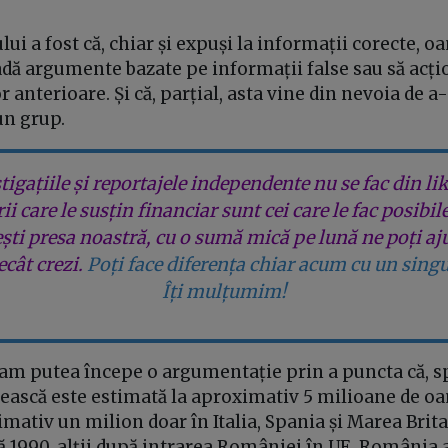
lui a fost că, chiar și expuși la informații corecte, o
adă argumente bazate pe informații false sau să ac
r anterioare. Și că, parțial, asta vine din nevoia de 
un grup.
tigațiile și reportajele independente nu se fac din lik
rii care le susțin financiar sunt cei care le fac posibil
ești presa noastră, cu o sumă mică pe lună ne poți aj
cât crezi.
Poți face diferența chiar acum cu un singu
Îți mulțumim!
, am putea începe o argumentație prin a puncta că, 
ască este estimată la aproximativ 5 milioane de oa
imativ un milion doar în Italia, Spania și Marea Brita
ă 1990, alții după intrarea României în UE. România a