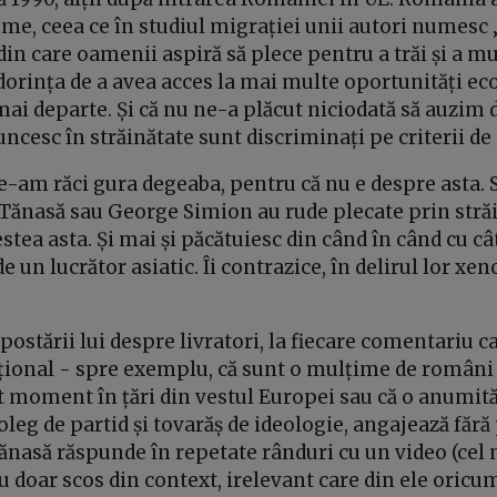
eme, ceea ce în studiul migrației unii autori numesc
 din care oamenii aspiră să plece pentru a trăi și a m
 dorința de a avea acces la mai multe oportunități e
 mai departe. Și că nu ne-a plăcut niciodată să auzi
cesc în străinătate sunt discriminați pe criterii de
-am răci gura degeaba, pentru că nu e despre asta. 
 Tănasă sau George Simion au rude plecate prin străin
stea asta. Și mai și păcătuiesc din când în când cu c
e un lucrător asiatic. Îi contrazice, în delirul lor xen
 postării lui despre livratori, la fiecare comentariu 
ional - spre exemplu, că sunt o mulțime de români 
st moment în țări din vestul Europei sau că o anumită
oleg de partid și tovarăș de ideologie, angajează făr
ănasă răspunde în repetate rânduri cu un video (cel 
u doar scos din context, irelevant care din ele oricum