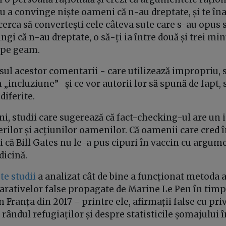
u a convinge niște oameni că n-au dreptate, și te în
cerca să convertești cele câteva sute care s-au opus 
ingi că n-au dreptate, o să-ți ia între două și trei min
 pe geam.
rsul acestor comentarii - care utilizează impropriu,
incluziune”- și ce vor autorii lor să spună de fapt,
diferite.
uni, studii care sugerează că fact-checking-ul are u
ilor și acțiunilor oamenilor. Că oamenii care cred î
și că Bill Gates nu le-a pus cipuri în vaccin cu argum
edicină.
te studii
a analizat cât de bine a funcționat metoda a
arativelor false propagate de Marine Le Pen în timp
 Franța din 2017 - printre ele, afirmații false cu pri
 rândul refugiaților și despre statisticile șomajului 