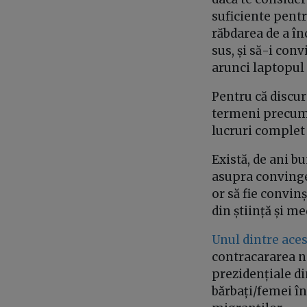
suficiente pentr
răbdarea de a în
sus, și să-i conv
arunci laptopul
Pentru că discu
termeni precum „
lucruri complet 
Există, de ani b
asupra convinger
or să fie convin
din știință și m
Unul dintre aces
contracararea n
prezidențiale din
bărbați/femei în