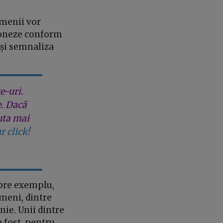
amenii vor
ționeze conform
a-și semnaliza
e-uri.
e. Dacă
uta mai
r click!
spre exemplu,
meni, dintre
nie. Unii dintre
 fost, pentru