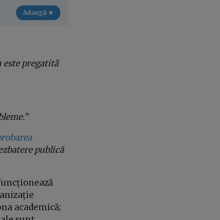
Adaugă ★
 este pregatită
bleme.”
probarea
dezbatere publică
e funcționează
anizație
zona academică;
nale sunt