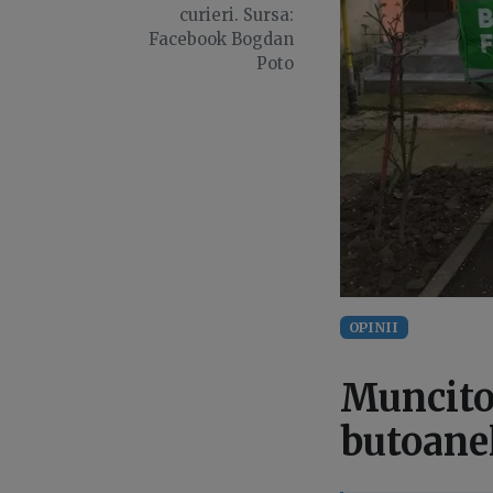
curieri. Sursa:
Facebook Bogdan
Poto
OPINII
Muncitor
butoanel