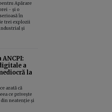
pentru Apărare
rei - și o
serioasă în
e trei explozii
ndustrial și
a ANCPI:
digitale a
mediocră la
ce arată că
eea ce privește
 din neatenție și