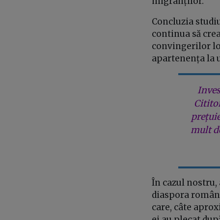
migranților.
Concluzia studiu
continua să cre
convingerilor lo
apartenența la 
Inves
Citito
prețui
mult de
În cazul nostru
diaspora române
care, câte aprox
ei au plecat dup