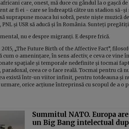
i africani care, onest, mă duce cu gândul la o gașcă de
ent ar fi ei - care se îndreaptă către un stadion să-și
să suprapune moaca lui sobră, peste niște muzică de
D, PNL și USR să aducă și în România. Sunteți pregătiți
mental, nu e despre migranți. E despre frică.
2015, „The Future Birth of the Affective Fact”, filoso
 cum o amenințare, în sens afectiv, e ceva ce vine î
donate spațiale și temporale nedefinite și tocmai fapt
, paradoxal, ceea ce o face reală. Tocmai pentru că n
ea există într-un viitor infinit, pentru totdeauna și 
 urmare, orice acțiune întreprinsă cu scopul de a o 
Summitul NATO. Europa are
un Big Bang intelectual du