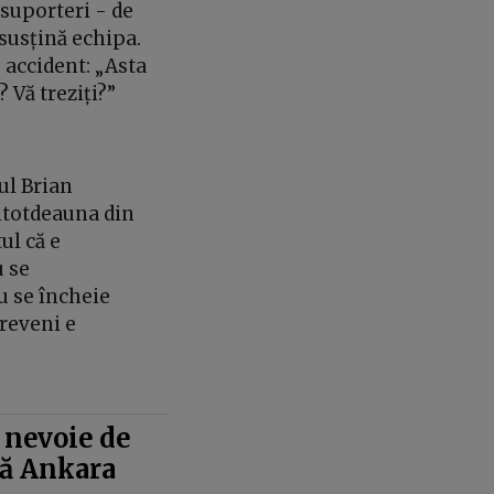
 suporteri - de
 susțină echipa.
 accident: „Asta
? Vă treziți?”
ful Brian
ntotdeauna din
ul că e
u se
nu se încheie
preveni e
 nevoie de
pă Ankara