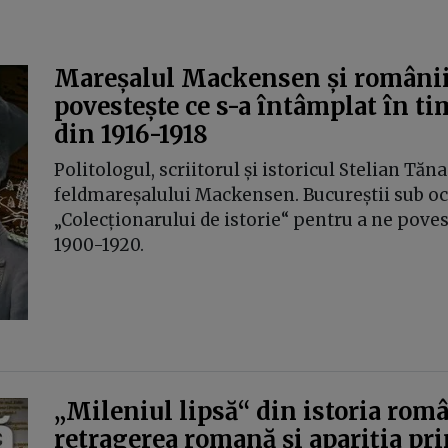
Mareșalul Mackensen și românii
povestește ce s-a întâmplat în t
din 1916-1918
Politologul, scriitorul și istoricul Stelian Tăn
feldmareșalului Mackensen. Bucureștii sub ocu
„Colecționarului de istorie“ pentru a ne poves
1900-1920.
„Mileniul lipsă“ din istoria român
retragerea romană și apariția pri