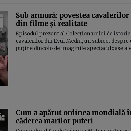
Sub armură: povestea cavalerilor 
din filme și realitate
Episodul prezent al Colecționarului de istor
cavalerilor din Evul Mediu, un subiect despre c
puține dincolo de imaginile spectaculoase al
Cum a apărut ordinea mondială în
căderea marilor puteri