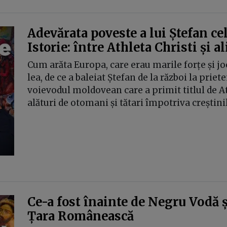
Adevărata poveste a lui Ștefan ce
Istorie: între Athleta Christi și a
Cum arăta Europa, care erau marile forțe și joc
lea, de ce a baleiat Ștefan de la război la prie
voievodul moldovean care a primit titlul de At
alături de otomani și tătari împotriva creștinil
Ce-a fost înainte de Negru Vodă 
Țara Românească