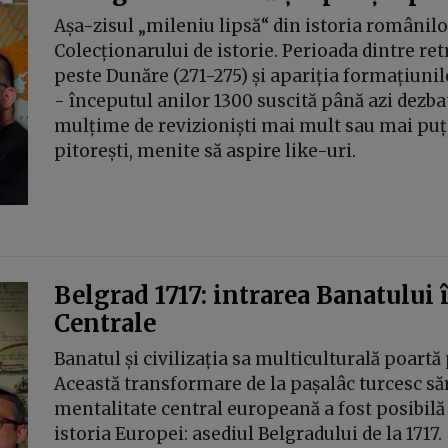
Așa-zisul „mileniu lipsă“ din istoria românilo
Colecționarului de istorie. Perioada dintre r
peste Dunăre (271-275) și apariția formațiunilo
- începutul anilor 1300 suscită până azi dezbate
mulțime de revizioniști mai mult sau mai puți
pitorești, menite să aspire like-uri.
Belgrad 1717: intrarea Banatului î
Centrale
Banatul și civilizația sa multiculturală poartă
Această transformare de la pașalâc turcesc săr
mentalitate central europeană a fost posibilă
istoria Europei: asediul Belgradului de la 1717.