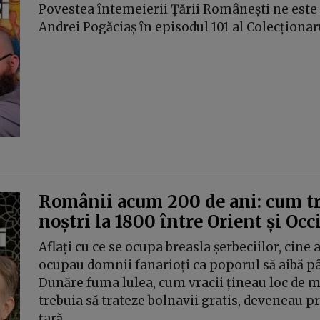
Povestea întemeierii Țării Românești ne este s
Andrei Pogăciaș în episodul 101 al Colecționaru
Românii acum 200 de ani: cum tră
noștri la 1800 între Orient și Occ
Aflați cu ce se ocupa breasla șerbeciilor, cine 
ocupau domnii fanarioți ca poporul să aibă pâi
Dunăre fuma lulea, cum vracii țineau loc de me
trebuia să trateze bolnavii gratis, deveneau p
țară.