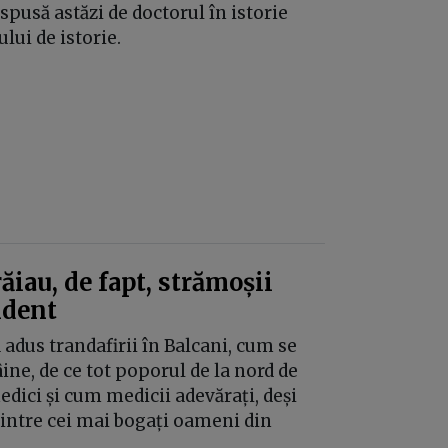
pusă astăzi de doctorul în istorie
lui de istorie.
iau, de fapt, strămoșii
ident
a adus trandafirii în Balcani, cum se
ne, de ce tot poporul de la nord de
dici și cum medicii adevărați, deși
rintre cei mai bogați oameni din