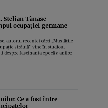
. Stelian Tănase
impul ocupației germane
ase, autorul recentei cărți „Mustățile
pație străină“, vine în studioul
ti despre fascinanta epocă a anilor
ilor. Ce a fost între
ncipatelor