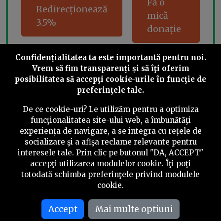
Fă o
Redirecționează
mică
3.5%
donație
Confidenţialitatea ta este importantă pentru noi.
Vrem să fim transparenţi și să îţi oferim
Share this
posibilitatea să accepţi cookie-urile în funcţie de
preferinţele tale.
De ce cookie-uri? Le utilizăm pentru a optimiza
funcţionalitatea site-ului web, a îmbunătăţi
experienţa de navigare, a se integra cu reţele de
socializare şi a afişa reclame relevante pentru
©
2026
PressOne.ro
interesele tale. Prin clic pe butonul "DA, ACCEPT"
accepţi utilizarea modulelor cookie. Îţi poţi
RSS
Newslettere
Despre noi
Politica editorială
totodată schimba preferinţele privind modulele
cookie.
Politica de verificare a conținutului
Contact
Accept
Mai multe optiuni
Termeni și condiții