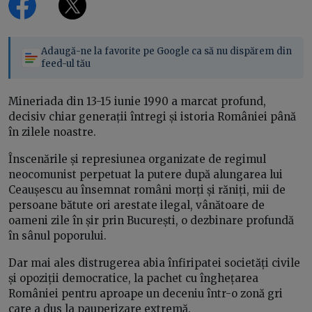
Adaugă-ne la favorite pe Google ca să nu dispărem din
feed-ul tău
Mineriada din 13-15 iunie 1990 a marcat profund,
decisiv chiar generații întregi și istoria României până
în zilele noastre.
Înscenările și represiunea organizate de regimul
neocomunist perpetuat la putere după alungarea lui
Ceaușescu au însemnat români morți și răniți, mii de
persoane bătute ori arestate ilegal, vânătoare de
oameni zile în șir prin București, o dezbinare profundă
în sânul poporului.
Dar mai ales distrugerea abia înfiripatei societăți civile
și opoziții democratice, la pachet cu înghețarea
României pentru aproape un deceniu într-o zonă gri
care a dus la pauperizare extremă.