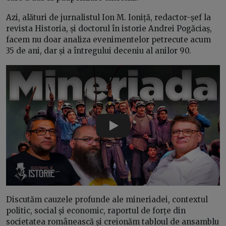
Azi, alături de jurnalistul Ion M. Ioniță, redactor-șef la
revista Historia, și doctorul în istorie Andrei Pogăciaș,
facem nu doar analiza evenimentelor petrecute acum
35 de ani, dar și a întregului deceniu al anilor 90.
Play
Discutăm cauzele profunde ale mineriadei, contextul
politic, social și economic, raportul de forțe din
societatea românească și creionăm tabloul de ansamblu