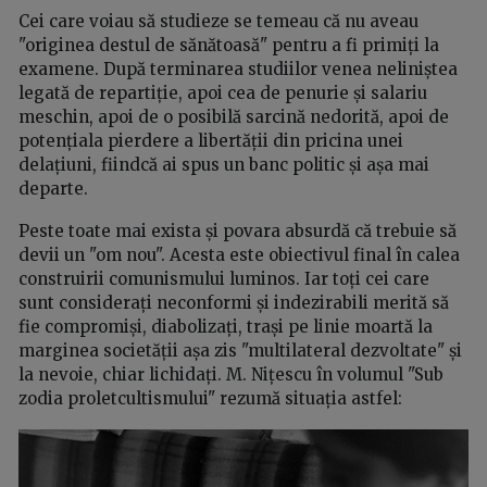
Cei care voiau să studieze se temeau că nu aveau
"originea destul de sănătoasă" pentru a fi primiți la
examene. După terminarea studiilor venea neliniștea
legată de repartiție, apoi cea de penurie și salariu
meschin, apoi de o posibilă sarcină nedorită, apoi de
potențiala pierdere a libertății din pricina unei
delațiuni, fiindcă ai spus un banc politic și așa mai
departe.
Peste toate mai exista și povara absurdă că trebuie să
devii un "om nou". Acesta este obiectivul final în calea
construirii comunismului luminos. Iar toți cei care
sunt considerați neconformi și indezirabili merită să
fie compromiși, diabolizați, trași pe linie moartă la
marginea societății așa zis "multilateral dezvoltate" și
la nevoie, chiar lichidați. M. Nițescu în volumul "Sub
zodia proletcultismului" rezumă situația astfel: