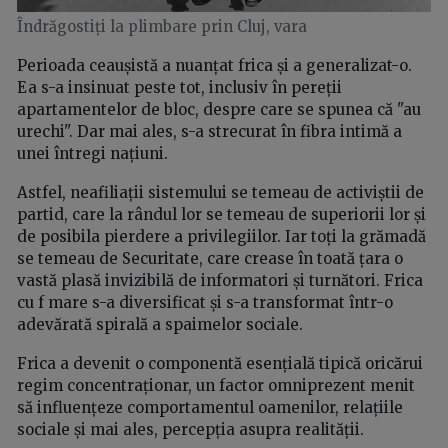
Îndrăgostiți la plimbare prin Cluj, vara
Perioada ceaușistă a nuanțat frica și a generalizat-o.
Ea s-a insinuat peste tot, inclusiv în pereții
apartamentelor de bloc, despre care se spunea că "au
urechi". Dar mai ales, s-a strecurat în fibra intimă a
unei întregi națiuni.
Astfel, neafiliații sistemului se temeau de activiștii de
partid, care la rândul lor se temeau de superiorii lor și
de posibila pierdere a privilegiilor. Iar toți la grămadă
se temeau de Securitate, care crease în toată țara o
vastă plasă invizibilă de informatori și turnători. Frica
cu f mare s-a diversificat și s-a transformat într-o
adevărată spirală a spaimelor sociale.
Frica a devenit o componentă esențială tipică oricărui
regim concentraționar, un factor omniprezent menit
să influențeze comportamentul oamenilor, relațiile
sociale și mai ales, percepția asupra realității.