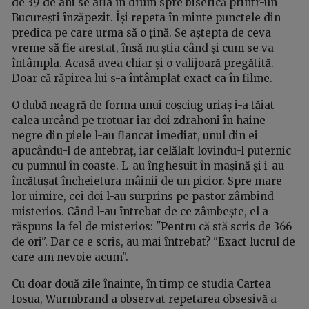
de 39 de ani se afla în drum spre biserică printr-un
București înzăpezit. Își repeta în minte punctele din
predica pe care urma să o țină. Se aștepta de ceva
vreme să fie arestat, însă nu știa când și cum se va
întâmpla. Acasă avea chiar și o valijoară pregătită.
Doar că răpirea lui s-a întâmplat exact ca în filme.
O dubă neagră de forma unui coșciug uriaș i-a tăiat
calea urcând pe trotuar iar doi zdrahoni în haine
negre din piele l-au flancat imediat, unul din ei
apucându-l de antebraț, iar celălalt lovindu-l puternic
cu pumnul în coaste. L-au înghesuit în mașină și i-au
încătușat încheietura mâinii de un picior. Spre mare
lor uimire, cei doi l-au surprins pe pastor zâmbind
misterios. Când l-au întrebat de ce zâmbește, el a
răspuns la fel de misterios: "Pentru că stă scris de 366
de ori". Dar ce e scris, au mai întrebat? "Exact lucrul de
care am nevoie acum".
Cu doar două zile înainte, în timp ce studia Cartea
Iosua, Wurmbrand a observat repetarea obsesivă a