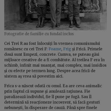
Fotografie de familie cu fundal inclus
Cei Trei R au fost înlocuiți în vremea comunismului
românesc cu cei Trei F:
Foame
,
Frig
și Frică. Primele
două sunt limpezi, concrete. Cumva, se puteau găsi
mijloace creative de a fi combătute. Al treilea F era în
schimb, infinit mai nuanțat, mai complex, mai insidios
și cu efecte pe termen lung. Despre acea frică de
sistem aș vrea să povestim aici.
Frica s-a născut odată cu omul. Ea are ceva animalic
prin faptul că supune şi anulează raţiunea. Fie
paralizează individul, fie îl pune pe fugă. Sau îl
determină să reacționeze incoerent, să facă gesturi
nebunești, în disperare de cauză. Până spre finele