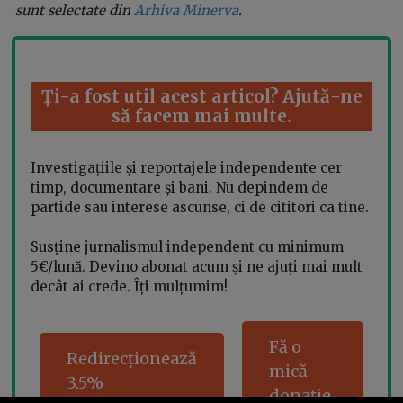
sunt selectate din
Arhiva Minerva
.
Ți-a fost util acest articol? Ajută-ne
să facem mai multe.
Investigațiile și reportajele independente cer
timp, documentare și bani. Nu depindem de
partide sau interese ascunse, ci de cititori ca tine.
Susține jurnalismul independent cu minimum
5€/lună. Devino abonat acum și ne ajuți mai mult
decât ai crede. Îți mulțumim!
Fă o
Redirecționează
mică
3.5%
donație