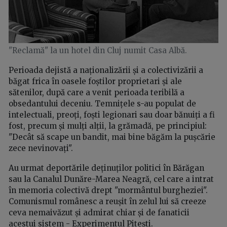
"Reclamă" la un hotel din Cluj numit Casa Albă.
Perioada dejistă a naționalizării și a colectivizării a
băgat frica în oasele foștilor proprietari și ale
sătenilor, după care a venit perioada teribilă a
obsedantului deceniu. Temnițele s-au populat de
intelectuali, preoți, foști legionari sau doar bănuiți a fi
fost, precum și mulți alții, la grămadă, pe principiul:
"Decât să scape un bandit, mai bine băgăm la pușcărie
zece nevinovați".
Au urmat deportările deținuților politici în Bărăgan
sau la Canalul Dunăre-Marea Neagră, cel care a intrat
în memoria colectivă drept "mormântul burgheziei".
Comunismul românesc a reușit în zelul lui să creeze
ceva nemaivăzut și admirat chiar și de fanaticii
acestui sistem - Experimentul Pitești.