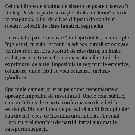
Cel mai limpede spaima de sistem se poate observa în
limbaj. Pe de-o parte se naște "limba de lemn", cea de
propagandă, plină de clișee și lipsită de conținut
ideatic, folosită de către fanaticii regimului.
De cealaltă parte se naște "limbajul dublu", cu multiple
înțelesuri, cu subtile ironii la adresa puterii strecurate
printre rânduri. Era o formă de răzvrătire, un limbaj
codat, cu trimitere, o formă mascată a libertății de
exprimare, de altfel imposibilă în regimurile ermetice,
totalitare, unde totul se voia cenzurat, inclusiv
gândirea.
Spaimele oamenilor erau pe atunci nenumărate și
aproape imposibil de inventariat. Unele erau subtile,
cum ar fi frica de a nu te conforma sau de a ieși în
evidență. Din varii motive puteai să nu fii făcut pionier
sau utecist, ceea ce însemna un start ratat în viață.
Dacă nu erai membru de partid, intrai automat la
categoria suspecți.