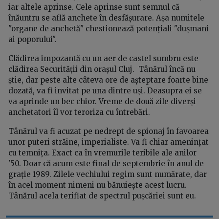
iar altele aprinse. Cele aprinse sunt semnul că
înăuntru se află anchete în desfășurare. Așa numitele
"organe de anchetă" chestionează potențiali "dușmani
ai poporului".
Clădirea impozantă cu un aer de castel sumbru este
clădirea Securității din orașul Cluj. Tânărul încă nu
știe, dar peste alte câteva ore de așteptare foarte bine
dozată, va fi invitat pe una dintre uși. Deasupra ei se
va aprinde un bec chior. Vreme de două zile diverși
anchetatori îl vor teroriza cu întrebări.
Tânărul va fi acuzat pe nedrept de spionaj în favoarea
unor puteri străine, imperialiste. Va fi chiar amenințat
cu temnița. Exact ca în vremurile teribile ale anilor
'50. Doar că acum este final de septembrie în anul de
grație 1989. Zilele vechiului regim sunt numărate, dar
în acel moment nimeni nu bănuiește acest lucru.
Tânărul acela terifiat de spectrul pușcăriei sunt eu.