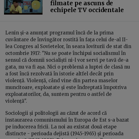
filmate pe ascuns de
echipele TV occidentale
Lenin și-a anunțat programul încă de la prima
cuvântare de învingător rostită în fața celui de-al II-
lea Congres al Sovietelor, în seara loviturii de stat din
octombrie 1917: "Nu se poate închipui socialismul în
sensul că domnii socialiști ni-l vor servi pe tavă de-a
gata, nu va fi așa. Nici o problemă a luptei de clasă nu
a fost încă rezolvată în istorie altfel decât prin
violență. Violență, când vine din partea maselor
muncitoare, exploatate și este îndreptată împotriva
exploatatorilor, da, suntem pentru o astfel de
violență".
Sociologii și politologii au căzut de acord că
instaurarea comunismului în Europa de Est s-a bazat
pe inducerea fricii. La noi au existat două etape
distincte - perioada dejistă (1945-1965) și perioada