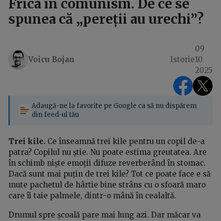
Frica în comunism. De ce se
spunea că „pereții au urechi”?
09
Voicu Bojan
Istorie
10
2025
Adaugă-ne la favorite pe Google ca să nu dispărem
din feed-ul tău
Trei kile.
Ce înseamnă trei kile pentru un copil de-a
patra? Copilul nu știe. Nu poate estima greutatea. Are
în schimb niște emoții difuze reverberând în stomac.
Dacă sunt mai puțin de trei kile? Tot ce poate face e să
mute pachetul de hârtie bine strâns cu o sfoară maro
care îi taie palmele, dintr-o mână în cealaltă.
Drumul spre școală pare mai lung azi. Dar măcar va