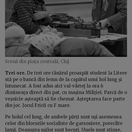
Scenă din piața centrală, Cluj
Trei ore.
De trei ore tânărul proaspăt student la Litere
stă pe o bancă din lemn de la capătul unui hol lung și
întunecat. A fost adus aici val-vârtej la ora 6
dimineața direct din pat, cu mașina Miliției. Parcă de o
veșnicie așteaptă să fie chemat. Așteptarea face parte
din joc. Jocul Fricii cu F mare.
Pe holul cel lung, de ambele părți sunt uși asemenea
celor din blocurile socialiste de garsoniere, poreclite
lamă. Deasupra ușilor sunt becuri. Unele sunt stinse,