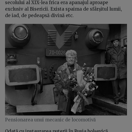
secolului al XIX-lea frica era apanajul aproape
exclusiv al Bisericii. Exista spaima de sfârșitul lumii,
de iad, de pedeapsă divină etc.
Pensionarea unui mecanic de locomotivă
Odată cu instaurarea puterii în Rusia bolșevică