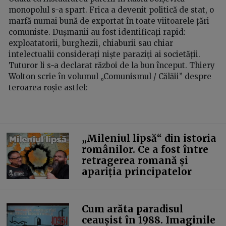
monopolul s-a spart. Frica a devenit politică de stat, o
marfă numai bună de exportat în toate viitoarele țări
comuniste. Dușmanii au fost identificați rapid:
exploatatorii, burghezii, chiaburii sau chiar
intelectualii considerați niște paraziți ai societății.
Tuturor li s-a declarat război de la bun început. Thiery
Wolton scrie în volumul „Comunismul / Călăii” despre
teroarea roșie astfel:
„Mileniul lipsă“ din istoria
românilor. Ce a fost între
retragerea romană și
apariția principatelor
Cum arăta paradisul
ceaușist în 1988. Imaginile