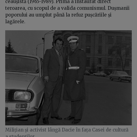
ceaușistă (1965-1989). Prima a instaurat direct
teroarea, cu scopul de a valida comunismul. Dușmanii
poporului au umplut până la refuz pușcăriile și
lagărele.
Milițian și activist lângă Dacie în fața Casei de cultură
a studenților