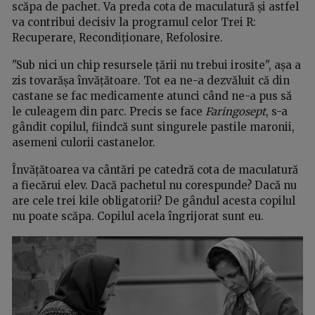
scăpa de pachet. Va preda cota de maculatură și astfel
va contribui decisiv la programul celor Trei R:
Recuperare, Recondiționare, Refolosire.
"Sub nici un chip resursele țării nu trebui irosite", așa a
zis tovarășa învățătoare. Tot ea ne-a dezvăluit că din
castane se fac medicamente atunci când ne-a pus să
le culeagem din parc. Precis se face
Faringosept
, s-a
gândit copilul, fiindcă sunt singurele pastile maronii,
asemeni culorii castanelor.
Învățătoarea va cântări pe catedră cota de maculatură
a fiecărui elev. Dacă pachetul nu corespunde? Dacă nu
are cele trei kile obligatorii? De gândul acesta copilul
nu poate scăpa. Copilul acela îngrijorat sunt eu.