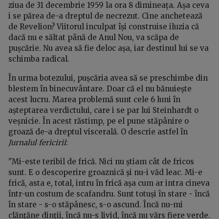
ziua de 31 decembrie 1959 la ora 8 dimineața. Așa ceva
i se părea de-a dreptul de necrezut. Cine anchetează
de Revelion? Viitorul inculpat își construise iluzia că
dacă nu e săltat până de Anul Nou, va scăpa de
pușcărie. Nu avea să fie deloc așa, iar destinul lui se va
schimba radical.
În urma botezului, pușcăria avea să se preschimbe din
blestem în binecuvântare. Doar că el nu bănuiește
acest lucru. Marea problemă sunt cele 6 luni în
așteptarea verdictului, care i se par lui Steinhardt o
veșnicie. În acest răstimp, pe el pune stăpânire o
groază de-a dreptul viscerală. O descrie astfel în
Jurnalul fericirii
:
"Mi-este teribil de frică. Nici nu știam cât de fricos
sunt. E o descoperire groaznică și nu-i văd leac. Mi-e
frică, asta e, total, intru în frică așa cum ar intra cineva
într-un costum de scafandru. Sunt totuși în stare - încă
în stare - s-o stăpânesc, s-o ascund. Încă nu-mi
clănțăne dinții, încă nu-s livid, încă nu vărs fiere verde.