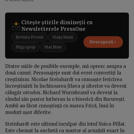
Citește știrile dimineții cu
Newsletterele PressOne
Revista Presei
Viața bună
Descoperă
Migrapop
Mai Bine
Dintre miile de posibile exemple, mă opresc asupra a
două cazuri. Personajeje sunt doi evrei convertiți la
creștinism. Nicolae Steinhardt va cunoaște fericirea
încreștinării în închisoarea Jilava și ulterior va deveni
călugăr ortodox. Richard Wurmbrand va deveni la
rândul său pastor lutheran la o biserică din București.
Ambii au făcut cunoștință cu marea Frică, însă în
moduri ușor diferite.
Steinhardt este ultimul inculpat din lotul Noica-Pillat.
Este chemat la anchetă ca martor al acuzării exact în