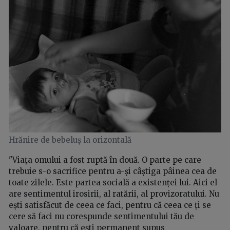
Hrănire de bebeluș la orizontală
"Viața omului a fost ruptă în două. O parte pe care
trebuie s-o sacrifice pentru a-și câștiga pâinea cea de
toate zilele. Este partea socială a existenței lui. Aici el
are sentimentul irosirii, al ratării, al provizoratului. Nu
ești satisfăcut de ceea ce faci, pentru că ceea ce ți se
cere să faci nu corespunde sentimentului tău de
valoare, pentru că ești permanent supus