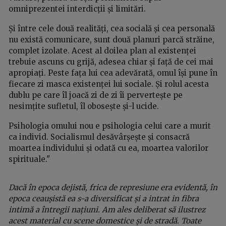
omniprezentei interdicții și limitări.
Și între cele două realități, cea socială și cea personală
nu există comunicare, sunt două planuri parcă străine,
complet izolate. Acest al doilea plan al existenței
trebuie ascuns cu grijă, adesea chiar și față de cei mai
apropiați. Peste fața lui cea adevărată, omul își pune în
fiecare zi masca existenței lui sociale. Și rolul acesta
dublu pe care îl joacă zi de zi îi pervertește pe
nesimțite sufletul, îl obosește și-l ucide.
Psihologia omului nou e psihologia celui care a murit
ca individ. Socialismul desăvârșește și consacră
moartea individului și odată cu ea, moartea valorilor
spirituale."
Dacă în epoca dejistă, frica de represiune era evidentă, în
epoca ceaușistă ea s-a diversificat și a intrat in fibra
intimă a întregii națiuni. Am ales deliberat să ilustrez
acest material cu scene domestice și de stradă. Toate