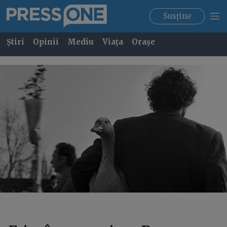
Susține
Știri
Opinii
Mediu
Viața
Orașe