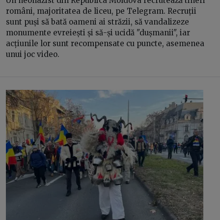
Un neonazist din Republica Moldova recrutează tineri
români, majoritatea de liceu, pe Telegram. Recruții
sunt puși să bată oameni ai străzii, să vandalizeze
monumente evreiești și să-și ucidă "dușmanii", iar
acțiunile lor sunt recompensate cu puncte, asemenea
unui joc video.