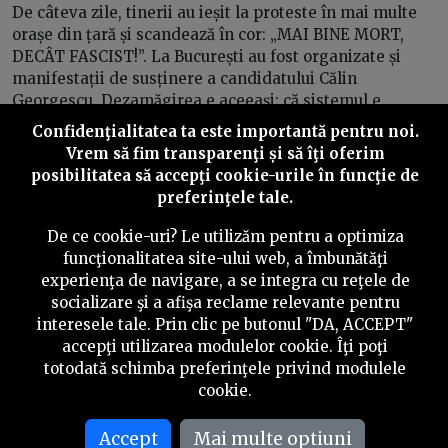
De câteva zile, tinerii au ieșit la proteste în mai multe
orașe din țară și scandează în cor: „MAI BINE MORT,
DECÂT FASCIST!”. La București au fost organizate și
manifestații de susținere a candidatului Călin
Georgescu. Dezamăgirea e aceeași: că sistemul e
corupt. Tenisunea a polarizat acum societatea în două
Confidenţialitatea ta este importantă pentru noi.
tabere care susțin că luptă pentru o „Românie mai
Vrem să fim transparenţi și să îţi oferim
bună”: antifasciști și suveraniști.
posibilitatea să accepţi cookie-urile în funcţie de
preferinţele tale.
De ce cookie-uri? Le utilizăm pentru a optimiza
funcţionalitatea site-ului web, a îmbunătăţi
experienţa de navigare, a se integra cu reţele de
©
2026
PressOne.ro
socializare şi a afişa reclame relevante pentru
interesele tale. Prin clic pe butonul "DA, ACCEPT"
RSS
Newslettere
Despre noi
Politica editorială
accepţi utilizarea modulelor cookie. Îţi poţi
totodată schimba preferinţele privind modulele
Politica de verificare a conținutului
Contact
cookie.
Termeni și condiții
Accept
Mai multe optiuni