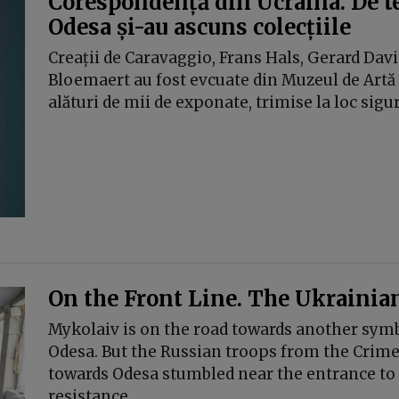
Corespondență din Ucraina. De t
Odesa și-au ascuns colecțiile
Creații de Caravaggio, Frans Hals, Gerard Dav
Bloemaert au fost evcuate din Muzeul de Artă 
alături de mii de exponate, trimise la loc sigur
On the Front Line. The Ukraini
Mykolaiv is on the road towards another symbo
Odesa. But the Russian troops from the Crim
towards Odesa stumbled near the entrance to 
resistance.