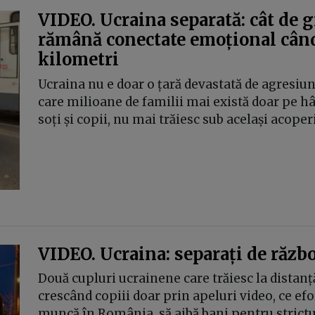
VIDEO. Ucraina separată: cât de g
rămână conectate emoțional când
kilometri
Ucraina nu e doar o țară devastată de agresiun
care milioane de familii mai există doar pe hâr
soți și copii, nu mai trăiesc sub același acoperi
VIDEO. Ucraina: separați de războ
Două cupluri ucrainene care trăiesc la distan
crescând copiii doar prin apeluri video, ce efor
muncă în România, să aibă bani pentru strictul