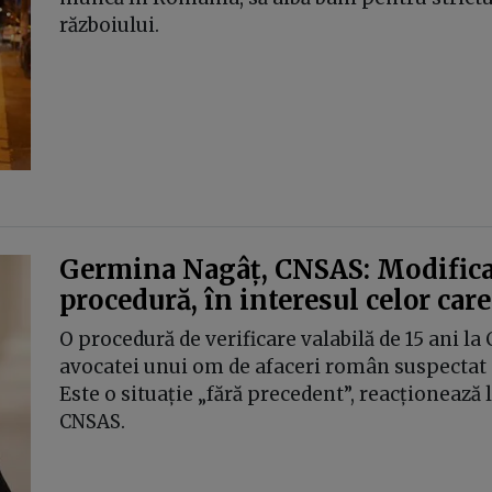
războiului.
Germina Nagâț, CNSAS: Modificar
procedură, în interesul celor care 
O procedură de verificare valabilă de 15 ani la
avocatei unui om de afaceri român suspectat că
Este o situație „fără precedent”, reacționeaz
CNSAS.