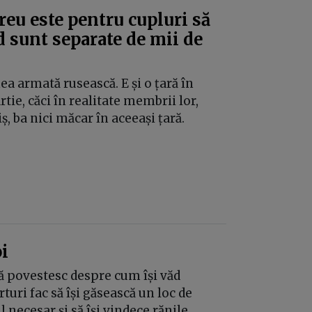
reu este pentru cupluri să
 sunt separate de mii de
ea armată rusească. E și o țară în
tie, căci în realitate membrii lor,
ș, ba nici măcar în aceeași țară.
i
ță povestesc despre cum își văd
turi fac să își găsească un loc de
 necesar și să își vindece rănile