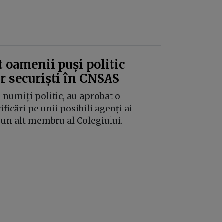
 oamenii puși politic
or securiști în CNSAS
 numiți politic, au aprobat o
ficări pe unii posibili agenți ai
și un alt membru al Colegiului.