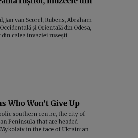
eama rușilor, muzeele din
id, Jan van Scorel, Rubens, Abraham
Occidentală și Orientală din Odesa,
 din calea invaziei rusești.
ans Who Won't Give Up
lic southern centre, the city of
ean Peninsula that are headed
Mykolaiv in the face of Ukrainian