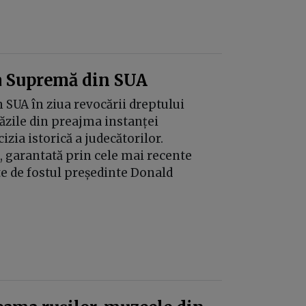
tea Supremă din SUA
n SUA în ziua revocării dreptului
trăzile din preajma instanței
izia istorică a judecătorilor.
3, garantată prin cele mai recente
e de fostul președinte Donald