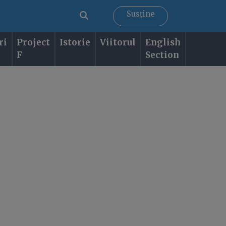
Susține
ri
Project
Istorie
Viitorul
English
F
Section