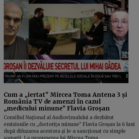
Cum a „iertat” Mircea Toma Antena 3 și
România TV de amenzi în cazul
„medicului minune” Flavia Groșan
Consiliul Național al Audiovizualului a dezbătut
emisiunile cu „doctorița minune” Flavia Groșan la 6 luni
după difuzarea acestora și le-a sancționat cu simple
somații. La propunerea lui Mircea Toma.