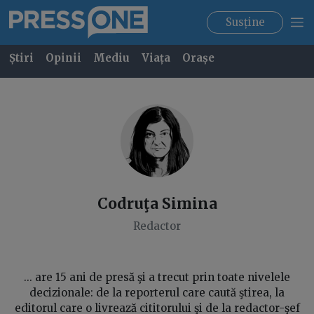
Susține
Știri
Opinii
Mediu
Viața
Orașe
Codruţa
Simina
Redactor
... are 15 ani de presă şi a trecut prin toate nivelele
decizionale: de la reporterul care caută ştirea, la
editorul care o livrează cititorului şi de la redactor-şef