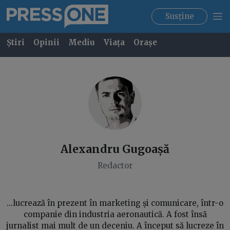
Susține
Știri
Opinii
Mediu
Viața
Orașe
Alexandru
Gugoașă
Redactor
...lucrează în prezent în marketing și comunicare, într-o
companie din industria aeronautică. A fost însă
jurnalist mai mult de un deceniu. A început să lucreze în