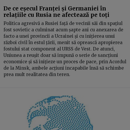
De ce eșecul Franței și Germaniei în
relațiile cu Rusia ne afectează pe toți
Politica agresivă a Rusiei față de vecinii săi din spațiul
fost sovietic a culminat acum șapte ani cu anexarea de
facto a unei provincii a Ucrainei și cu inițierea unui
război civil în estul țării, menit să oprească apropierea
fostului stat component al URSS de Vest. De atunci,
Uniunea a reușit doar să impună o serie de sancțiuni
economice și să inițieze un proces de pace, prin Acordul
de la Minsk, ambele acțiuni incapabile însă să schimbe
prea mult realitatea din teren.