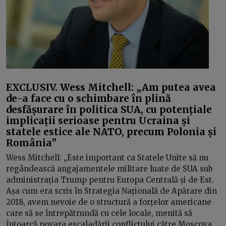
EXCLUSIV. Wess Mitchell: „Am putea avea
de-a face cu o schimbare în plină
desfășurare în politica SUA, cu potențiale
implicații serioase pentru Ucraina și
statele estice ale NATO, precum Polonia și
România”
Wess Mitchell: „Este important ca Statele Unite să nu
regândească angajamentele militare luate de SUA sub
administrația Trump pentru Europa Centrală și de Est.
Așa cum era scris în Strategia Națională de Apărare din
2018, avem nevoie de o structură a forțelor americane
care să se întrepătrundă cu cele locale, menită să
întoarcă povara escaladării conflictului către Moscova