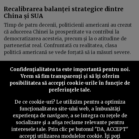
Recalibrarea balanței strategice dintre
China și SUA
Timp de patru decenii, politicienii americani au crezut
că aducerea Chinei la prosperitate va contribui la
democratizarea acesteia, precum și la o atitudine de
parteneriat real. Confruntată cu realitatea, clasa
politică americană se vede forțată să ia măsuri severe.
Confidenţialitatea ta este importantă pentru noi.
Vrem să fim transparenţi și să îţi oferim
posibilitatea să accepţi cookie-urile în funcţie de
Inainte
preferinţele tale.
De ce cookie-uri? Le utilizăm pentru a optimiza
funcţionalitatea site-ului web, a îmbunătăţi
experienţa de navigare, a se integra cu reţele de
©
2026
PressOne.ro
socializare şi a afişa reclame relevante pentru
interesele tale. Prin clic pe butonul "DA, ACCEPT"
RSS
Newslettere
Despre noi
Politica editorială
accepţi utilizarea modulelor cookie. Îţi poţi