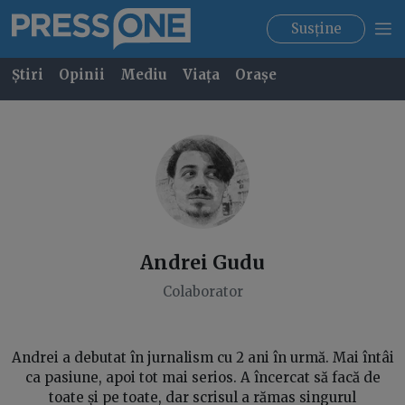
Susține
Știri
Opinii
Mediu
Viața
Orașe
Andrei
Gudu
Colaborator
Andrei a debutat în jurnalism cu 2 ani în urmă. Mai întâi
ca pasiune, apoi tot mai serios. A încercat să facă de
toate și pe toate, dar scrisul a rămas singurul