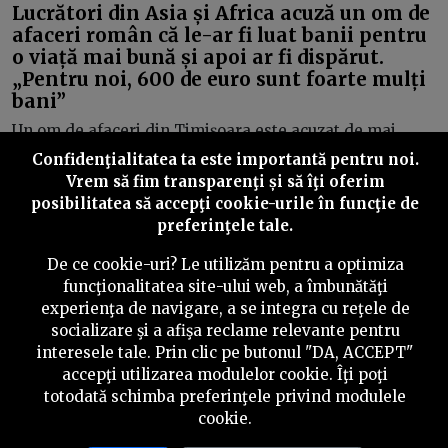
Lucrători din Asia și Africa acuză un om de
afaceri român că le-ar fi luat banii pentru
o viață mai bună și apoi ar fi dispărut.
„Pentru noi, 600 de euro sunt foarte mulți
bani”
Un om de afaceri din Timișoara este acuzat de mai
mulți lucrători din Asia și Africa de înșelăciune, după ce
Confidenţialitatea ta este importantă pentru noi.
acesta le-ar fi promis locuri de muncă și permise în
Vrem să fim transparenţi și să îţi oferim
România, pe care nu le-a livrat niciodată.
posibilitatea să accepţi cookie-urile în funcţie de
preferinţele tale.
De ce cookie-uri? Le utilizăm pentru a optimiza
funcţionalitatea site-ului web, a îmbunătăţi
experienţa de navigare, a se integra cu reţele de
©
2026
PressOne.ro
socializare şi a afişa reclame relevante pentru
interesele tale. Prin clic pe butonul "DA, ACCEPT"
accepţi utilizarea modulelor cookie. Îţi poţi
RSS
Newslettere
Despre noi
Politica editorială
totodată schimba preferinţele privind modulele
Politica de verificare a conținutului
Contact
cookie.