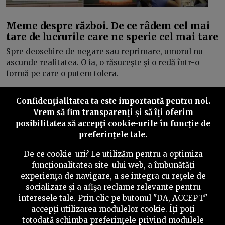
Meme despre război. De ce râdem cel mai
tare de lucrurile care ne sperie cel mai tare
Spre deosebire de negare sau reprimare, umorul nu
ascunde realitatea. O ia, o răsucește și o redă într-o
formă pe care o putem tolera.
Confidenţialitatea ta este importantă pentru noi.
Vrem să fim transparenţi și să îţi oferim
posibilitatea să accepţi cookie-urile în funcţie de
Inainte
preferinţele tale.
De ce cookie-uri? Le utilizăm pentru a optimiza
funcţionalitatea site-ului web, a îmbunătăţi
experienţa de navigare, a se integra cu reţele de
©
2026
PressOne.ro
socializare şi a afişa reclame relevante pentru
interesele tale. Prin clic pe butonul "DA, ACCEPT"
RSS
Newslettere
Despre noi
Politica editorială
accepţi utilizarea modulelor cookie. Îţi poţi
totodată schimba preferinţele privind modulele
Politica de verificare a conținutului
Contact