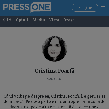
Susține
Știri
Opinii
Mediu
Viața
Orașe
Cristina
Foarfă
Redactor
Când vorbește despre ea, Cristinei Foarfă îi e greu să se
definească. Pe de-o parte e mic antreprenor în zona de
advertising, pe de alta e pasionată de tot ce ține de