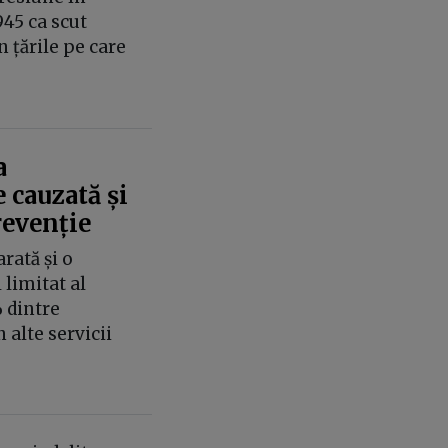
945 ca scut
 țările pe care
a
 cauzată și
revenție
rată și o
limitat al
 dintre
n alte servicii