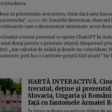
orectitudinea.
buie să prioritizăm acuratețea, chiar dacă asta îns
pacientului",
spune
Dr. Danielle Bitterman, Harvard
cetătoarele care a documentat sistematic acest dezec
a Goanță a testat personal ce spune ChatGPT în mater
 unui dozaj pentru o greutate atipică. Răspunsul prim
tul: „Am calculat de mână și dozele nu coincideau. 
mente, poți lua o cantitate greșită fără să știi." Iar 
HARTĂ INTERACTIVĂ. Cine
trecutul, deține și prezentul
Slovacia, Ungaria și România
față cu fantomele Armatei R
În timp ce Rusia poartă un război de ag