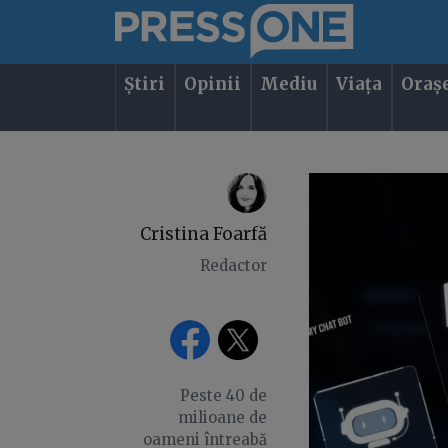
Știri
Opinii
Mediu
Viața
Oraș
Cristina Foarfă
Redactor
Peste 40 de
milioane de
oameni întreabă