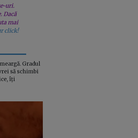
e-uri.
e. Dacă
uta mai
r click!
ă meargă. Gradul
vrei să schimbi
ce, îți