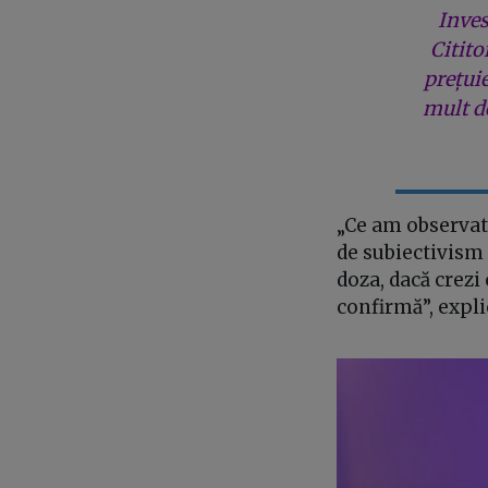
Inves
Citito
prețui
mult de
„Ce am observat 
de subiectivism 
doza, dacă crezi 
confirmă”, expli