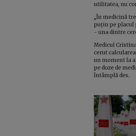
utilitatea, nu c
„În medicină tre
puțin pe placul 
- una dintre cer
Medicul Cristin
cerut calcularea
un moment la al
pe doze de medica
întâmplă des.