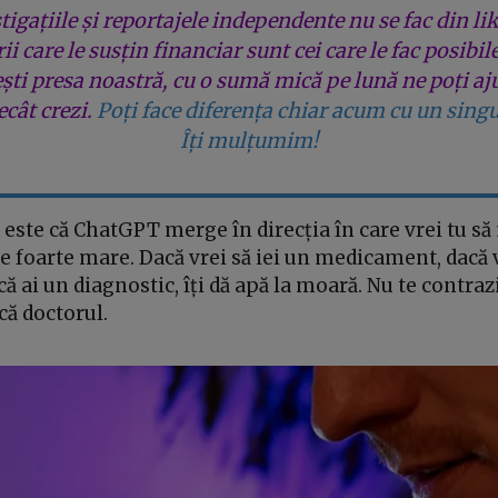
tigațiile și reportajele independente nu se fac din lik
rii care le susțin financiar sunt cei care le fac posibil
ești presa noastră, cu o sumă mică pe lună ne poți aj
cât crezi.
Poți face diferența chiar acum cu un singu
Îți mulțumim!
este că ChatGPT merge în direcția în care vrei tu s
e foarte mare. Dacă vrei să iei un medicament, dacă 
că ai un diagnostic, îți dă apă la moară. Nu te contrazi
că doctorul.