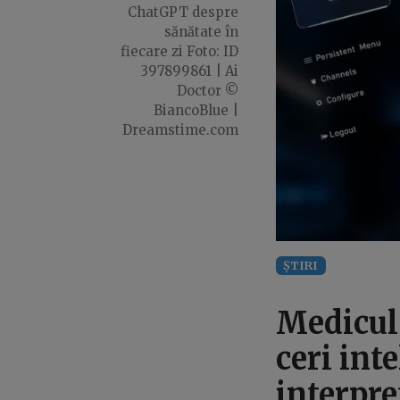
ChatGPT despre
sănătate în
fiecare zi Foto: ID
397899861 | Ai
Doctor ©
BiancoBlue |
Dreamstime.com
ȘTIRI
Medicul 
ceri inte
interpre