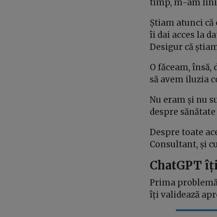
timp, m-am liniș
Știam atunci că 
îi dai acces la 
Desigur că știam
O făceam, însă, 
să avem iluzia c
Nu eram și nu s
despre sănătate 
Despre toate ac
Consultant, și c
ChatGPT îți
Prima problemă p
îți validează ap