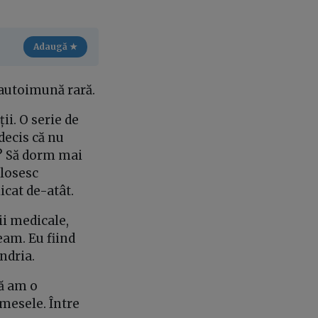
Adaugă ★
ă autoimună rară.
i. O serie de
decis că nu
t? Să dorm mai
olosesc
icat de-atât.
ii medicale,
eam. Eu fiind
ondria.
să am o
 mesele. Între