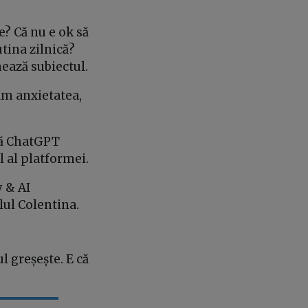
e? Că nu e ok să
tina zilnică?
nează subiectul.
ăm anxietatea,
ă ChatGPT
al al platformei.
y & AI
alul Colentina.
l greșește. E că