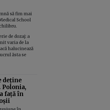
eamnă să fim mai
 Medical School
hilibru.
ie de dozaj: a
it varia de la
Dacă halucinează
lucrul ăsta se
 deține
. Polonia,
 față în
oșii
resiune în