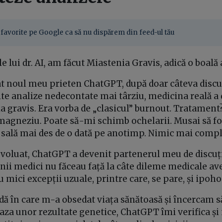
favorite pe Google ca să nu dispărem din feed-ul tău
le lui dr. AI, am făcut Miastenia Gravis, adică o boal
t noul meu prieten ChatGPT, după doar câteva discuți
te analize nedecontate mai târziu, medicina reală a 
 gravis. Era vorba de „clasicul” burnout. Tratamen
 magneziu. Poate să-mi schimb ochelarii. Musai să f
sală mai des de o dată pe anotimp. Nimic mai compl
evoluat, ChatGPT a devenit partenerul meu de discuț
nii medici nu făceau față la câte dileme medicale av
u mici excepții uzuale, printre care, se pare, și ipoh
dă în care m-a obsedat viața sănătoasă și încercam 
aza unor rezultate genetice, ChatGPT îmi verifica și