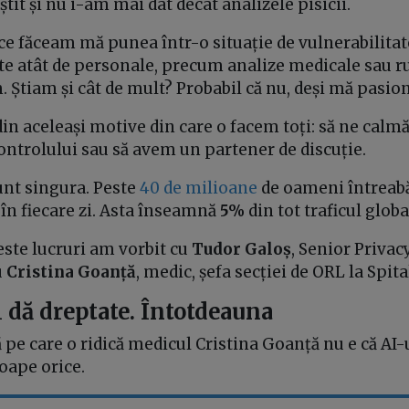
tit și nu i-am mai dat decât analizele pisicii.
ce făceam mă punea într-o situație de vulnerabilitat
date atât de personale, precum analize medicale sau ru
. Știam și cât de mult? Probabil că nu, deși mă pasio
din aceleași motive din care o facem toți: să ne calm
ontrolului sau să avem un partener de discuție.
unt singura. Peste
40 de milioane
de oameni întreab
în fiecare zi. Asta înseamnă
5%
din tot traficul glob
este lucruri am vorbit cu
Tudor Galoș
, Senior Privac
u
Cristina Goanță
, medic, șefa secției de ORL la Spit
 dă dreptate. Întotdeauna
e care o ridică medicul Cristina Goanță nu e că AI-u
roape orice.