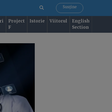
Susține
ri
Project
Istorie
Viitorul
English
F
Section