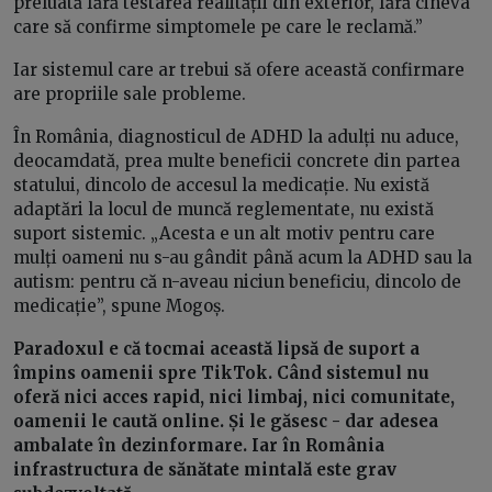
preluată fără testarea realității din exterior, fără cineva
care să confirme simptomele pe care le reclamă.”
Iar sistemul care ar trebui să ofere această confirmare
are propriile sale probleme.
În România, diagnosticul de ADHD la adulți nu aduce,
deocamdată, prea multe beneficii concrete din partea
statului, dincolo de accesul la medicație. Nu există
adaptări la locul de muncă reglementate, nu există
suport sistemic. „Acesta e un alt motiv pentru care
mulți oameni nu s-au gândit până acum la ADHD sau la
autism: pentru că n-aveau niciun beneficiu, dincolo de
medicație”, spune Mogoș.
Paradoxul e că tocmai această lipsă de suport a
împins oamenii spre TikTok. Când sistemul nu
oferă nici acces rapid, nici limbaj, nici comunitate,
oamenii le caută online. Și le găsesc - dar adesea
ambalate în dezinformare. Iar în România
infrastructura de sănătate mintală este grav