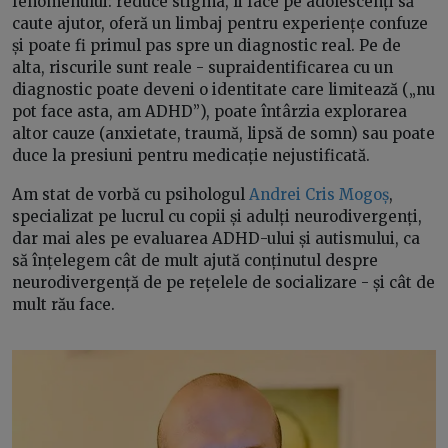
fenomenului: reduce stigma, îi face pe adolescenți să
caute ajutor, oferă un limbaj pentru experiențe confuze
și poate fi primul pas spre un diagnostic real. Pe de
alta, riscurile sunt reale - supraidentificarea cu un
diagnostic poate deveni o identitate care limitează („nu
pot face asta, am ADHD”), poate întârzia explorarea
altor cauze (anxietate, traumă, lipsă de somn) sau poate
duce la presiuni pentru medicație nejustificată.
Am stat de vorbă cu psihologul
Andrei Cris Mogoș
,
specializat pe lucrul cu copii și adulți neurodivergenți,
dar mai ales pe evaluarea ADHD-ului și autismului, ca
să înțelegem cât de mult ajută conținutul despre
neurodivergență de pe rețelele de socializare - și cât de
mult rău face.