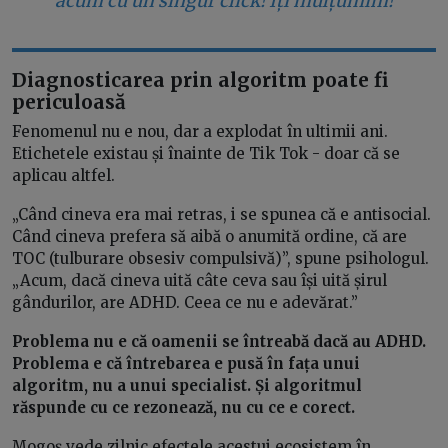
acum cu un singur click! Îți mulțumim!
Diagnosticarea prin algoritm poate fi
periculoasă
Fenomenul nu e nou, dar a explodat în ultimii ani.
Etichetele existau și înainte de Tik Tok - doar că se
aplicau altfel.
„Când cineva era mai retras, i se spunea că e antisocial.
Când cineva prefera să aibă o anumită ordine, că are
TOC (tulburare obsesiv compulsivă)”, spune psihologul.
„Acum, dacă cineva uită câte ceva sau își uită șirul
gândurilor, are ADHD. Ceea ce nu e adevărat.”
Problema nu e că oamenii se întreabă dacă au ADHD.
Problema e că întrebarea e pusă în fața unui
algoritm, nu a unui specialist. Și algoritmul
răspunde cu ce rezonează, nu cu ce e corect.
Mogoș vede zilnic efectele acestui ecosistem în