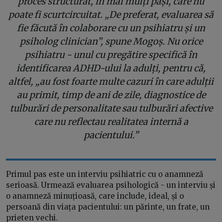
proces structurat, în mai mulți pași, care nu
poate fi scurtcircuitat. „De preferat, evaluarea să
fie făcută în colaborare cu un psihiatru și un
psiholog clinician”, spune Mogoș. Nu orice
psihiatru - unul cu pregătire specifică în
identificarea ADHD-ului la adulți, pentru că,
altfel, „au fost foarte multe cazuri în care adulții
au primit, timp de ani de zile, diagnostice de
tulburări de personalitate sau tulburări afective
care nu reflectau realitatea internă a
pacientului.”
Primul pas este un interviu psihiatric cu o anamneză
serioasă. Urmează evaluarea psihologică - un interviu și
o anamneză minuțioasă, care include, ideal, și o
persoană din viața pacientului: un părinte, un frate, un
prieten vechi.