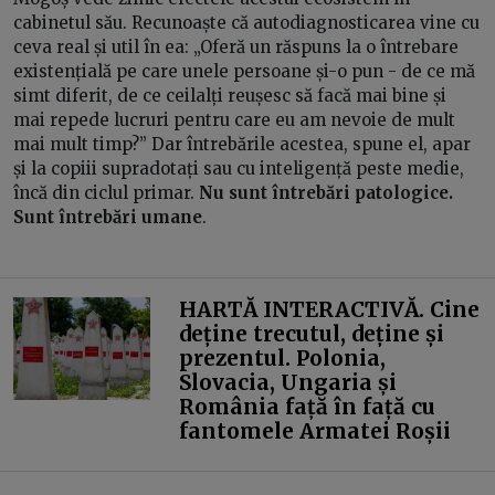
cabinetul său. Recunoaște că autodiagnosticarea vine cu
ceva real și util în ea: „Oferă un răspuns la o întrebare
existențială pe care unele persoane și-o pun - de ce mă
simt diferit, de ce ceilalți reușesc să facă mai bine și
mai repede lucruri pentru care eu am nevoie de mult
mai mult timp?” Dar întrebările acestea, spune el, apar
și la copiii supradotați sau cu inteligență peste medie,
încă din ciclul primar.
Nu sunt întrebări patologice.
Sunt întrebări umane
.
HARTĂ INTERACTIVĂ. Cine
deține trecutul, deține și
prezentul. Polonia,
Slovacia, Ungaria și
România față în față cu
fantomele Armatei Roșii