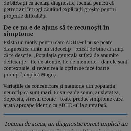
de bărbații cu același diagnostic, tocmai pentru că
petrec ani întregi căutând explicații greșite pentru
propriile dificultăți.
De ce nu e de ajuns să te recunoști în
simptome
Există un motiv pentru care ADHD-ul nu se poate
diagnostica dintr-un videoclip - oricât de bine ai simți
că te descrie. „Populația generală suferă de anumite
deficiențe - fie de atenție, fie de memorie - dar ele sunt
contextuale, și revenirea la optim se face foarte
prompt”, explică Mogoș.
Variațiile de concentrare și memorie din populația
neurotipică sunt mari. Privarea de somn, anxietatea,
depresia, stresul cronic - toate produc simptome care
arată aproape identic cu ADHD-ul la suprafață.
Tocmai de aceea, un diagnostic corect implică un