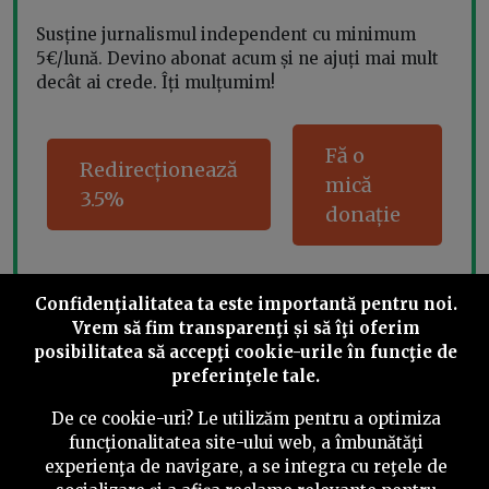
Susține jurnalismul independent cu minimum
5€/lună. Devino abonat acum și ne ajuți mai mult
decât ai crede. Îți mulțumim!
Fă o
Redirecționează
mică
3.5%
donație
Confidenţialitatea ta este importantă pentru noi.
Share this
Vrem să fim transparenţi și să îţi oferim
posibilitatea să accepţi cookie-urile în funcţie de
preferinţele tale.
De ce cookie-uri? Le utilizăm pentru a optimiza
funcţionalitatea site-ului web, a îmbunătăţi
experienţa de navigare, a se integra cu reţele de
©
2026
PressOne.ro