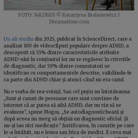
FOTO: 148276333 © Katarzyna Bialasiewicz |
Dreamstime.com
Un alt studiu
din 2025, publicat în ScienceDirect, care a
analizat 100 de videoclipuri populare despre ADHD, a
descoperit că 55% dintre caracteristicile atribuite
ADHD-ului în conținutul lor nu se regăsesc în criteriile
de diagnostic, dar 59% dintre comentatori se
identificau cu comportamentele descrise, validându-le
ca parte din ADHD chiar și atunci când nu era cazul.
Nu e vorba de rea-voință. Sau cel puțin nu întotdeauna.
„Sunt și cazuri de persoane care sunt convinse de
internet că ar putea să aibă ADHD, dar nu vin să se
evalueze”, spune Mogoș. „Se autodiagnostichează și
după aceea nu merg să obțină un diagnostic oficial. Și
nu-și iau nici medicație.” Justificarea, în cazurile pe care
le-a întâlnit, nu e lenea sau frica de medici. E ceva mai