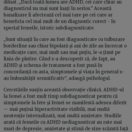
diluat. „Dacă toată lumea are ADHD, cei care chiar au
diagnosticul nu mai sunt luați în serios." Această
banalizare îi afectează cel mai tare pe cei care ar
beneficia cel mai mult de un diagnostic corect - în
special femeile, istoric subdiagnosticate.
„Sunt situații în care au fost diagnosticate cu tulburare
borderline sau chiar bipolară și ani de zile au încercat o
medicație care, mai mult sau mai puțin, le-a ținut pe
linia de plutire. Când s-a descoperit că, de fapt, au
ADHD și schema de tratament a fost pusă în
concordanță cu asta, simptomele și viața în general s-
au îmbunătățit semnificativ”, adaugă psihologul.
Cercetările susțin această observație clinică. ADHD-ul
la femei a fost mult timp subdiagnosticat pentru că
simptomele la fete și femei se manifestă adesea diferit
— mai puțină hiperactivitate vizibilă, mai multă
neatenție internalizată, mai multă anxietate. Studiile
arată că femeile cu ADHD nediagnosticat au rate mai
mari de depresie, anxietate și stimă de sine scăzută față