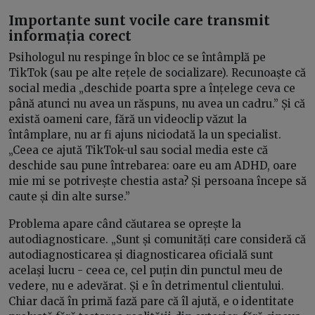
Importante sunt vocile care transmit
informația corect
Psihologul nu respinge în bloc ce se întâmplă pe
TikTok (sau pe alte rețele de socializare). Recunoaște că
social media „deschide poarta spre a înțelege ceva ce
până atunci nu avea un răspuns, nu avea un cadru.” Și că
există oameni care, fără un videoclip văzut la
întâmplare, nu ar fi ajuns niciodată la un specialist.
„Ceea ce ajută TikTok-ul sau social media este că
deschide sau pune întrebarea: oare eu am ADHD, oare
mie mi se potrivește chestia asta? Și persoana începe să
caute și din alte surse.”
Problema apare când căutarea se oprește la
autodiagnosticare. „Sunt și comunități care consideră că
autodiagnosticarea și diagnosticarea oficială sunt
același lucru - ceea ce, cel puțin din punctul meu de
vedere, nu e adevărat. Și e în detrimentul clientului.
Chiar dacă în primă fază pare că îl ajută, e o identitate