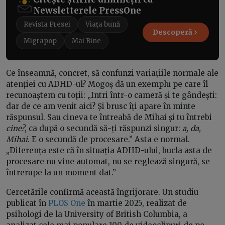
Newsletterele PressOne
Revista Presei
Viața bună
Descoperă
Migrapop
Mai Bine
Ce înseamnă, concret, să confunzi variațiile normale ale
atenției cu ADHD-ul? Mogoș dă un exemplu pe care îl
recunoaștem cu toții: „Intri într-o cameră și te gândești:
dar de ce am venit aici? Și brusc îți apare în minte
răspunsul. Sau cineva te întreabă de Mihai și tu întrebi
cine?
, ca după o secundă să-ți răspunzi singur:
a, da,
Mihai
. E o secundă de procesare.” Asta e normal.
„Diferența este că în situația ADHD-ului, bucla asta de
procesare nu vine automat, nu se reglează singură, se
întrerupe la un moment dat.”
Cercetările confirmă această îngrijorare. Un studiu
publicat în
PLOS One
în martie 2025, realizat de
psihologi de la University of British Columbia, a