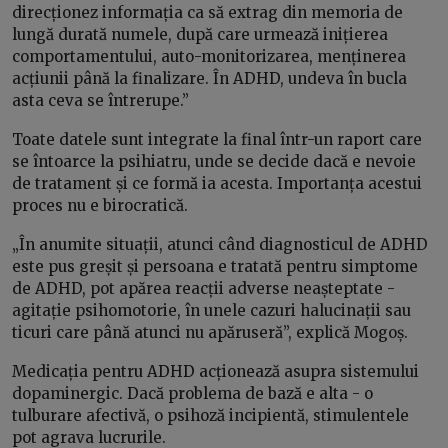
direcționez informația ca să extrag din memoria de
lungă durată numele, după care urmează inițierea
comportamentului, auto-monitorizarea, menținerea
acțiunii până la finalizare. În ADHD, undeva în bucla
asta ceva se întrerupe.”
Toate datele sunt integrate la final într-un raport care
se întoarce la psihiatru, unde se decide dacă e nevoie
de tratament și ce formă ia acesta. Importanța acestui
proces nu e birocratică.
„În anumite situații, atunci când diagnosticul de ADHD
este pus greșit și persoana e tratată pentru simptome
de ADHD, pot apărea reacții adverse neașteptate -
agitație psihomotorie, în unele cazuri halucinații sau
ticuri care până atunci nu apăruseră”, explică Mogoș.
Medicația pentru ADHD acționează asupra sistemului
dopaminergic. Dacă problema de bază e alta - o
tulburare afectivă, o psihoză incipientă, stimulentele
pot agrava lucrurile.