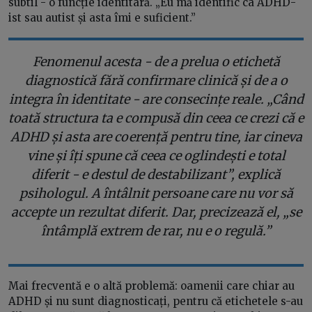
subtil - o funcție identitară. „Eu mă identific ca ADHD-
ist sau autist și asta îmi e suficient.”
Fenomenul acesta - de a prelua o etichetă
diagnostică fără confirmare clinică și de a o
integra în identitate - are consecințe reale. „Când
toată structura ta e compusă din ceea ce crezi că e
ADHD și asta are coerență pentru tine, iar cineva
vine și îți spune că ceea ce oglindești e total
diferit - e destul de destabilizant”, explică
psihologul. A întâlnit persoane care nu vor să
accepte un rezultat diferit. Dar, precizează el, „se
întâmplă extrem de rar, nu e o regulă.”
Mai frecventă e o altă problemă: oamenii care chiar au
ADHD și nu sunt diagnosticați, pentru că etichetele s-au