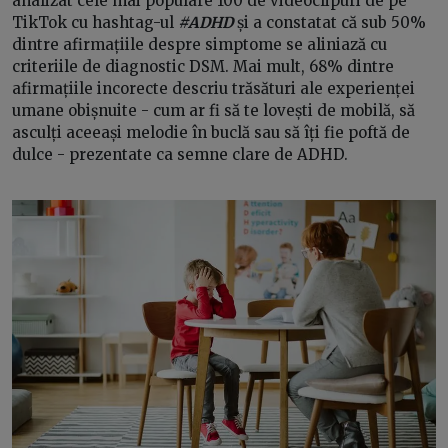
analizat cele mai populare 100 de videoclipuri de pe
TikTok cu hashtag-ul
#ADHD
și a constatat că sub 50%
dintre afirmațiile despre simptome se aliniază cu
criteriile de diagnostic DSM. Mai mult, 68% dintre
afirmațiile incorecte descriu trăsături ale experienței
umane obișnuite - cum ar fi să te lovești de mobilă, să
asculți aceeași melodie în buclă sau să îți fie poftă de
dulce - prezentate ca semne clare de ADHD.