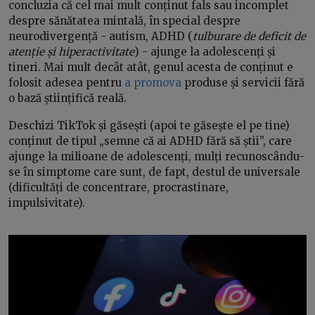
concluzia că cel mai mult conținut fals sau incomplet
despre sănătatea mintală, în special despre
neurodivergență - autism, ADHD (
tulburare de deficit de
atenție și hiperactivitate
) - ajunge la adolescenți și
tineri. Mai mult decât atât, genul acesta de conținut e
folosit adesea pentru
a promova
produse și servicii fără
o bază științifică reală.
Deschizi TikTok și găsești (apoi te găsește el pe tine)
conținut de tipul „semne că ai ADHD fără să știi”, care
ajunge la milioane de adolescenți, mulți recunoscându-
se în simptome care sunt, de fapt, destul de universale
(dificultăți de concentrare, procrastinare,
impulsivitate).