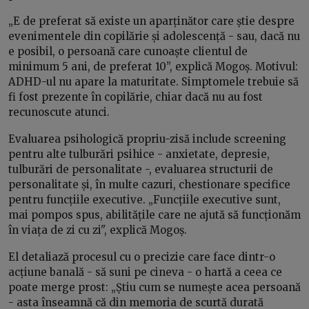
„E de preferat să existe un aparținător care știe despre
evenimentele din copilărie și adolescență - sau, dacă nu
e posibil, o persoană care cunoaște clientul de
minimum 5 ani, de preferat 10”, explică Mogoș. Motivul:
ADHD-ul nu apare la maturitate. Simptomele trebuie să
fi fost prezente în copilărie, chiar dacă nu au fost
recunoscute atunci.
Evaluarea psihologică propriu-zisă include screening
pentru alte tulburări psihice - anxietate, depresie,
tulburări de personalitate -, evaluarea structurii de
personalitate și, în multe cazuri, chestionare specifice
pentru funcțiile executive. „Funcțiile executive sunt,
mai pompos spus, abilitățile care ne ajută să funcționăm
în viața de zi cu zi", explică Mogoș.
El detaliază procesul cu o precizie care face dintr-o
acțiune banală - să suni pe cineva - o hartă a ceea ce
poate merge prost: „Știu cum se numește acea persoană
- asta înseamnă că din memoria de scurtă durată