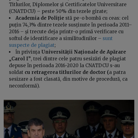
Titlurilor, Diplomelor și Certificatelor Universitare
(CNATDCU) – peste 50% din tezele girate;
Academia de Poliție
stă pe-o bombă cu ceas: cel
puțin 74,3% dintre tezele susținute în perioada 2011–
2016 – și trecute deja printr-o primă verificare cu
softul de identificare a similitudinilor –
sunt
suspecte de plagiat
;
în privința
Universității Naționale de Apărare
„Carol I”
, trei dintre cele patru sesizări de plagiat
depuse în perioada 2016-2020 la CNATDCU s-au
soldat
cu retragerea titlurilor de doctor (
a patra
sesizare a fost clasată, din motive de procedură, ca
neconformă).