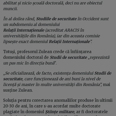
abilitat și nicio școală doctorală, deci nu are obiectul
muncii.
În al doilea rând,
Studiile de securitate
în Occident sunt
un subdomeniu al domeniului
Relații Internaționale
(acreditat ARACIS în
universitățile din România), iar din aceasta comisie
lipsește exact domeniul
Relații Internaționale
”.
Totuși, profesorul Zulean crede că înființarea
domeniului doctoral de
Studii de securitate
„
reprezintă
un pas mic în direcția bună
”.
„Se oficializează, de facto, existența domeniului
Studii de
securitate
, care funcționează de ani buni la nivel de
licență și master în multe universități din România”,
mai
susține Zulean.
Soluția pentru corectarea anomaliilor produse în ultimii
20-30 de ani, în care s-au acordat multe doctorate
plagiate în domeniul
Științe militare
,
ar fi doctoratele