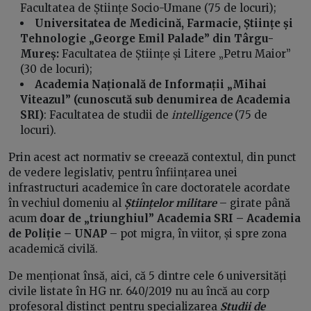
Facultatea de Științe Socio-Umane (75 de locuri);
Universitatea de Medicină, Farmacie, Științe și
Tehnologie „George Emil Palade” din Târgu-
Mureș:
Facultatea de Științe și Litere „Petru Maior”
(30 de locuri);
Academia Națională de Informații „Mihai
Viteazul” (cunoscută sub denumirea de Academia
SRI)
: Facultatea de studii de
intelligence
(75 de
locuri).
Prin acest act normativ se creează contextul, din punct
de vedere legislativ, pentru înființarea unei
infrastructuri academice în care doctoratele acordate
în vechiul domeniu al
Științelor militare
– girate până
acum
doar de „triunghiul” Academia SRI –
Academia
de Poliție – UNAP
– pot migra, în viitor, și spre zona
academică civilă.
De menționat însă, aici, că 5 dintre cele 6 universități
civile listate în HG nr. 640/2019 nu au încă au corp
profesoral distinct pentru specializarea
Studii de