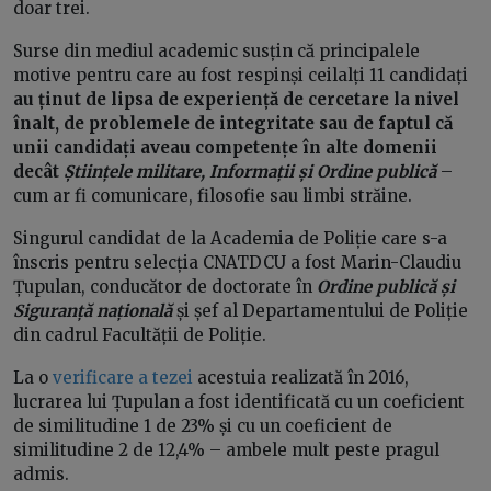
doar trei.
Surse din mediul academic susțin că principalele
motive pentru care au fost respinși ceilalți 11 candidați
au ținut de lipsa de experiență de cercetare la nivel
înalt,
de
problemele de integritate sau de faptul că
unii candidați aveau competențe în alte domenii
decât
Științele militare, Informații și Ordine publică
–
cum ar fi comunicare, filosofie sau limbi străine.
Singurul candidat de la Academia de Poliție care s-a
înscris pentru selecția CNATDCU a fost Marin-Claudiu
Țupulan, conducător de doctorate în
Ordine publică și
Siguranță națională
și șef al Departamentului de Poliție
din cadrul Facultății de Poliție.
La o
verificare a tezei
acestuia realizată în 2016,
lucrarea lui Țupulan a fost identificată cu un coeficient
de similitudine 1 de 23% și cu un coeficient de
similitudine 2 de 12,4% – ambele mult peste pragul
admis.