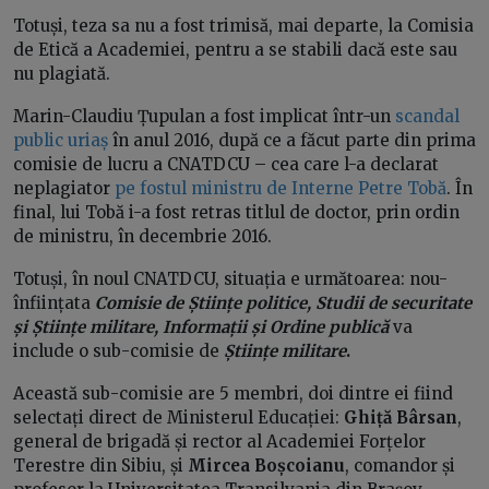
Totuși, teza sa nu a fost trimisă, mai departe, la Comisia
de Etică a Academiei, pentru a se stabili dacă este sau
nu plagiată.
Marin-Claudiu Țupulan a fost implicat într-un
scandal
public uriaș
în anul 2016, după ce a făcut parte din prima
comisie de lucru a CNATDCU – cea care l-a declarat
neplagiator
pe fostul ministru de Interne Petre Tobă
. În
final, lui Tobă i-a fost retras titlul de doctor, prin ordin
de ministru, în decembrie 2016.
Totuși, în noul CNATDCU, situația e următoarea: nou-
înființata
Comisie de
Științe politice, Studii de securitate
și Științe militare, Informații și Ordine publică
va
include o sub-comisie
de
Științe militare
.
Această sub-comisie are
5 membri, doi dintre ei fiind
selectați direct de Ministerul Educației:
Ghiță Bârsan
,
general de brigadă și rector al Academiei Forțelor
Terestre din Sibiu, și
Mircea Boșcoianu
, comandor și