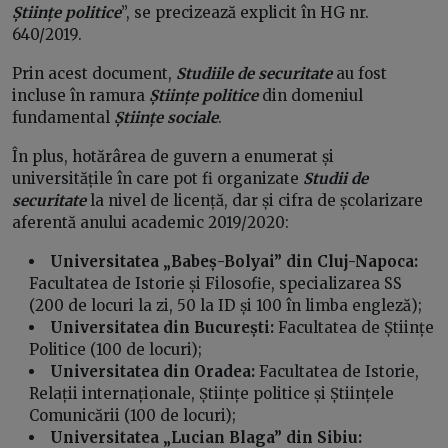
Științe politice
”, se precizează explicit în HG nr.
640/2019.
Prin acest document,
Studiile de securitate
au fost
incluse în ramura
Științe politice
din domeniul
fundamental
Științe sociale
.
În plus, hotărârea de guvern a enumerat și
universitățile în care pot fi organizate
Studii de
securitate
la nivel de licență, dar și cifra de școlarizare
aferentă anului academic 2019/2020:
Universitatea „Babeș-Bolyai” din Cluj-Napoca:
Facultatea de Istorie și Filosofie, specializarea SS
(200 de locuri la zi, 50 la ID și 100 în limba engleză);
Universitatea din București:
Facultatea de Științe
Politice (100 de locuri);
Universitatea din Oradea:
Facultatea de Istorie,
Relații internaționale, Științe politice și Științele
Comunicării (100 de locuri);
Universitatea „Lucian Blaga” din Sibiu: