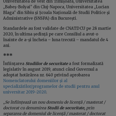
Universitatea de Vest din Timișoara, Universitatea
„Babeș-Bolyai” din Cluj-Napoca, Universitatea „Lucian
Blaga” din Sibiu și Școala Națională de Studii Politice și
Administrative (SNSPA) din București.
Standardele au fost validate de CNATDCU pe 28 martie
2020, în ultima ședință pe care Consiliul a avut-o
înainte de a-și încheia – luna trecută – mandatul de 4
ani.
***
Înființarea
Studiilor de securitate
a fost formalizată
legislativ în august 2019, atunci când Guvernul a
adoptat hotărârea nr. 640 privind aprobarea
Nomenclatorului domeniilor și al
specializărilor/programelor de studii pentru anul
universitar 2019–2020
.
„
Se înființează un nou domeniu de licență
/ masterat /
doctorat cu denumirea
Studii de securitate,
prin
separarea de domeniul de licență / masterat / doctorat