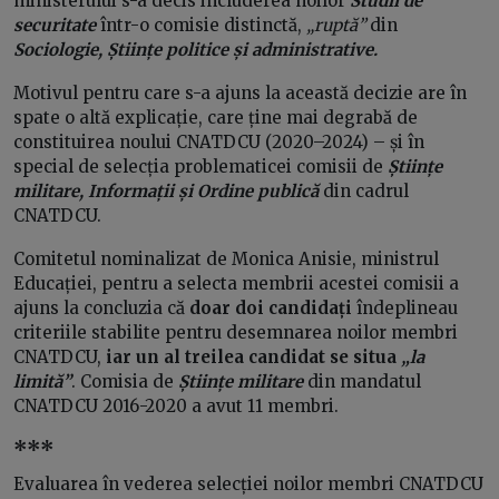
ministerului s-a decis includerea noilor
Studii de
securitate
într-o comisie distinctă,
„ruptă”
din
Sociologie, Științe politice și administrative.
Motivul pentru care s-a ajuns la această decizie are în
spate o altă explicație, care ține mai degrabă de
constituirea noului CNATDCU (2020–2024) – și în
special de selecția problematicei comisii de
Științe
militare, Informații și Ordine publică
din cadrul
CNATDCU.
Comitetul nominalizat de Monica Anisie, ministrul
Educației, pentru a selecta membrii acestei comisii a
ajuns la concluzia că
doar doi candidați
îndeplineau
criteriile stabilite pentru desemnarea noilor membri
CNATDCU,
iar un al treilea candidat se situa
„la
limită”
. Comisia de
Științe militare
din mandatul
CNATDCU 2016-2020 a avut 11 membri.
***
Evaluarea în vederea selecției noilor membri CNATDCU