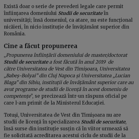
Există doar o serie de prevederi legale care permit
înființarea domeniului
Studii de securitate
în
universități; însă domeniul, ca atare, nu este funcțional
nicăieri, în nicio instituție de învățământ superior din
România.
Cine a făcut propunerea
„
Propunerea înființării domeniului de master/doctorat
Studii de securitate
a fost făcută în anul 2019 de
către Universitatea de Vest din Timișoara, Universitatea
„Babeș-Bolyai” din Cluj Napoca și Universitatea „Lucian
Blaga” din Sibiu, instituții de învățământ superior care au
avut programe de studii de licență în acest domeniu de
competențe
”, se precizează într-un răspuns oficial pe
care l-am primit de la Ministerul Educației.
Totuși, Universitatea de Vest din Timișoara nu are
studii de licență în specializarea
Studii de securitate
,
însă surse din instituție susțin că în viitor urmează să
fie solicitată acreditarea acestui ciclu de studii de la