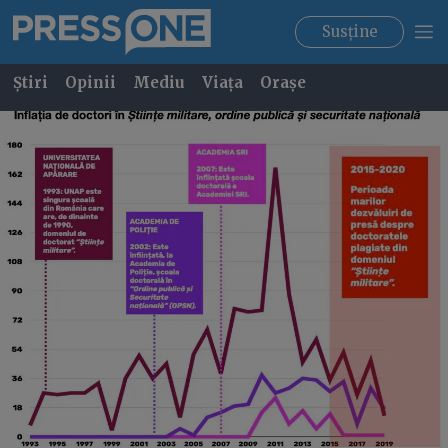
Susține
Știri
Opinii
Mediu
Viața
Orașe