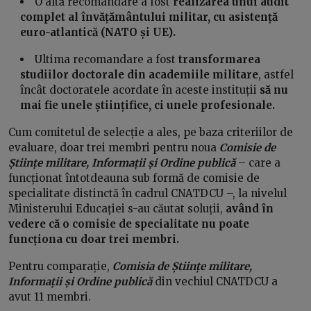
O altă recomandare a fost
realizarea unui audit
complet al învățământului militar, cu asistență
euro-atlantică (NATO și UE).
Ultima recomandare a fost
transformarea
studiilor doctorale din academiile militare
, astfel
încât doctoratele acordate în aceste instituții
să nu
mai fie unele științifice, ci unele profesionale.
Cum comitetul de selecție a ales, pe baza criteriilor de
evaluare, doar trei membri pentru noua
Comisie de
Științe militare, Informații și Ordine publică
– care a
funcționat întotdeauna sub formă de comisie de
specialitate distinctă în cadrul CNATDCU –, la nivelul
Ministerului Educației s-au căutat soluții,
având în
vedere că o comisie de specialitate nu poate
funcționa cu doar trei membri.
Pentru comparație,
Comisia de Științe militare,
Informații și Ordine publică
din vechiul CNATDCU a
avut 11 membri.