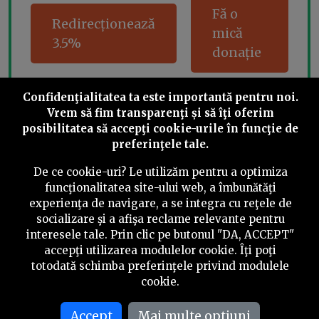
Fă o
Redirecționează
mică
3.5%
donație
Confidenţialitatea ta este importantă pentru noi.
Vrem să fim transparenţi și să îţi oferim
Share this
posibilitatea să accepţi cookie-urile în funcţie de
preferinţele tale.
De ce cookie-uri? Le utilizăm pentru a optimiza
funcţionalitatea site-ului web, a îmbunătăţi
experienţa de navigare, a se integra cu reţele de
socializare şi a afişa reclame relevante pentru
©
2026
PressOne.ro
interesele tale. Prin clic pe butonul "DA, ACCEPT"
accepţi utilizarea modulelor cookie. Îţi poţi
RSS
Newslettere
Despre noi
Politica editorială
totodată schimba preferinţele privind modulele
cookie.
Politica de verificare a conținutului
Contact
Termeni și condiții
Accept
Mai multe optiuni