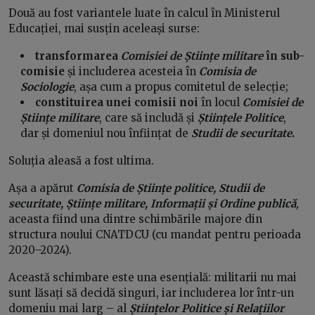
Două au fost variantele luate în calcul în Ministerul
Educației, mai susțin aceleași surse:
transformarea
Comisiei de Științe militare
în sub-
comisie
și includerea acesteia în
Comisia de
Sociologie
, așa cum a propus comitetul de selecție;
constituirea unei comisii noi
în locul
Comisiei de
Științe militare
, care să includă și
Științele Politice
,
dar și domeniul nou înființat de
Studii de securitate
.
Soluția aleasă a fost ultima.
Așa a apărut
Comisia de Științe politice, Studii de
securitate, Științe militare, Informații și Ordine publică
,
aceasta fiind una dintre schimbările majore din
structura noului CNATDCU (cu mandat pentru perioada
2020–2024).
Această schimbare este una esențială: militarii nu mai
sunt lăsați să decidă singuri, iar includerea lor într-un
domeniu mai larg – al
Științelor Politice și Relațiilor