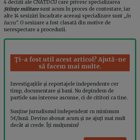
4 decizii ale CNATDCU care privesc specializarea
Științe militare
sunt acum în proces de contestare, iar
alte 14 sesizări încadrate aceeași specializare sunt
„în
lucru”
. O sesizare a fost clasată din motive de
nerespectare a procedurii.
Ți-a fost util acest articol? Ajută-ne
să facem mai multe.
Investigațiile și reportajele independente cer
timp, documentare și bani. Nu depindem de
partide sau interese ascunse, ci de cititori ca tine.
Susține jurnalismul independent cu minimum
5€/lună. Devino abonat acum și ne ajuți mai mult
decât ai crede. Îți mulțumim!