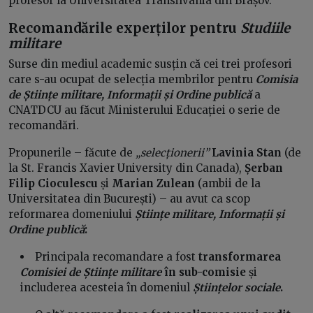
profesor la Universitatea Transilvania din Brașov.
Recomandările experților pentru
Studiile
militare
Surse din mediul academic susțin că cei trei profesori
care s-au ocupat de selecția membrilor pentru
Comisia
de Științe militare, Informații și Ordine publică
a
CNATDCU au făcut Ministerului Educației o serie de
recomandări.
Propunerile – făcute de
„selecționerii”
Lavinia Stan
(de
la St. Francis Xavier University din Canada),
Șerban
Filip Cioculescu
și
Marian Zulean
(ambii de la
Universitatea din București) – au avut ca scop
reformarea domeniului
Științe militare, Informații și
Ordine publică
:
Principala recomandare a fost
transformarea
Comisiei de Științe militare
în sub-comisie
și
includerea acesteia în domeniul
Științelor sociale
.