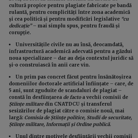
cultură propice pentru plagiate fabricate pe bandă
rulantă, pentru complicități între zona academică
și cea politică și pentru modificări legislative
“cu
dedicație”
– mai simplu spus, pentru fraudă și
corupție.
Universitățile civile nu au însă, deocamdată,
infrastructură academică adecvată pentru a găzdui
noua specializare – dar au deja contextul juridic să
și-o construiască în anii care vin.
Un prim pas concret făcut pentru însănătoșirea
domeniilor doctorale artificial înființate – care, de
5 ani, sunt zguduite de scandaluri de plagiat –
constă în desființarea
de facto
a vechii comisii de
Științe militare
din CNATDCU și transferul
sesizărilor de plagiat către o comisie nouă, mai
largă:
Comisia de Științe politice, Studii de securitate,
Științe militare, Informații și Ordine publică.
Unul dintre motivele desființării vechii comisii