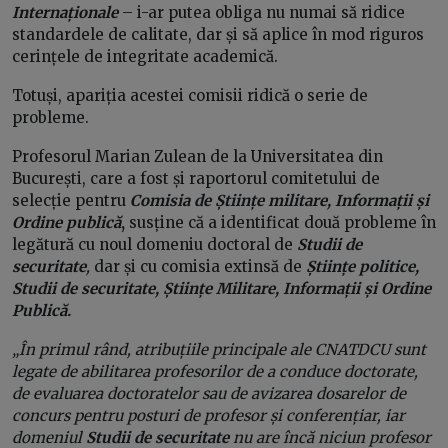
Internaționale
– i-ar putea obliga nu numai să ridice
standardele de calitate, dar și să aplice în mod riguros
cerințele de integritate academică.
Totuși, apariția acestei comisii ridică o serie de
probleme.
Profesorul Marian Zulean de la Universitatea din
București, care a fost și raportorul comitetului de
selecție pentru
Comisia de Științe militare, Informații și
Ordine publică
,
susține că a identificat două probleme în
legătură cu noul domeniu doctoral de
Studii de
securitate
,
dar și cu comisia extinsă de
Științe politice,
Studii de securitate, Științe Militare, Informații și Ordine
Publică.
„Î
n primul rând, atribuțiile principale ale CNATDCU sunt
legate de abilitarea profesorilor de a conduce doctorate,
de evaluarea doctoratelor sau de avizarea dosarelor de
concurs pentru posturi de profesor și conferențiar, iar
domeniul
Studii de securitate
nu are încă niciun profesor