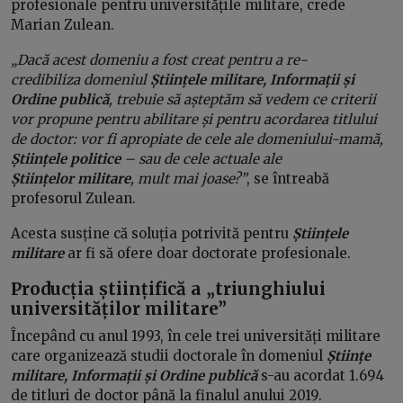
profesionale pentru universitățile militare, crede
Marian Zulean.
„Dacă acest domeniu a fost creat pentru a re-
credibiliza domeniul
Științele militare, Informații și
Ordine publică
, trebuie să așteptăm să vedem ce criterii
vor propune pentru abilitare și pentru acordarea titlului
de doctor: vor fi apropiate de cele ale domeniului-mamă,
Științele politice
– sau de cele actuale ale
Științelor militare
, mult mai joase?”
, se întreabă
profesorul Zulean.
Acesta susține că soluția potrivită pentru
Științele
militare
ar fi să ofere doar doctorate profesionale.
Producția științifică a „triunghiului
universităților militare”
Începând cu anul 1993, în cele trei universități militare
care organizează studii doctorale în domeniul
Științe
militare, Informații și Ordine publică
s-au acordat 1.694
de titluri de doctor până la finalul anului 2019.