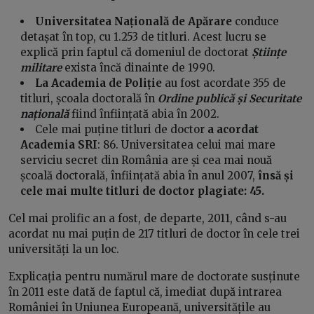
Universitatea Națională de Apărare
conduce
detașat în top, cu 1.253 de titluri. Acest lucru se
explică prin faptul că domeniul de doctorat
Științe
militare
exista încă dinainte de 1990.
La Academia de Poliție
au fost acordate 355 de
titluri, școala doctorală în
Ordine publică și Securitate
națională
fiind înființată abia în 2002.
Cele mai puține titluri de doctor
a acordat
Academia SRI
: 86. Universitatea celui mai mare
serviciu secret din România are și cea mai nouă
școală doctorală, înființată abia în anul 2007,
însă și
cele mai multe titluri de doctor plagiate: 45.
Cel mai prolific an a fost, de departe, 2011, când s-au
acordat nu mai puțin de 217 titluri de doctor în cele trei
universități la un loc.
Explicația pentru numărul mare de doctorate susținute
în 2011 este dată de faptul că, imediat după intrarea
României în Uniunea Europeană, universitățile au