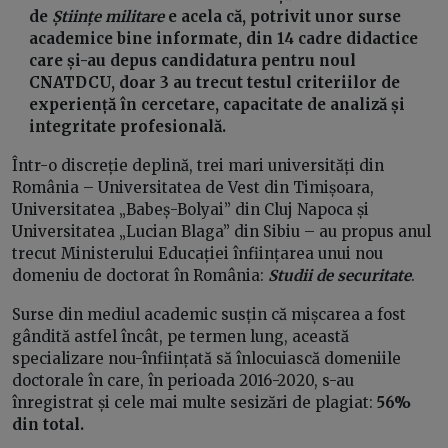
de
Științe militare
e acela că, potrivit unor surse
academice bine informate, din 14 cadre didactice
care și-au depus candidatura pentru noul
CNATDCU, doar 3 au trecut testul criteriilor de
experiență în cercetare, capacitate de analiză și
integritate profesională.
Într-o discreție deplină, trei mari universități din
România – Universitatea de Vest din Timișoara,
Universitatea „Babeș-Bolyai” din Cluj Napoca și
Universitatea „Lucian Blaga” din Sibiu – au propus anul
trecut Ministerului Educației înființarea unui nou
domeniu de doctorat în România:
Studii de securitate
.
Surse din mediul academic susțin că mișcarea a fost
gândită astfel încât, pe termen lung, această
specializare nou-înființată să înlocuiască domeniile
doctorale în care, în perioada 2016-2020, s-au
înregistrat și cele mai multe sesizări de plagiat:
56%
din total.