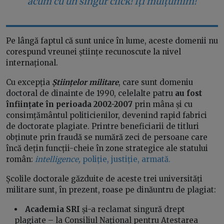
acum cu un singur click! Îți mulțumim!
Pe lângă faptul că sunt unice în lume, aceste domenii nu
corespund vreunei științe recunoscute la nivel
internațional.
Cu excepția
Științelor militare
, care sunt domeniu
doctoral de dinainte de 1990, celelalte patru
au fost
înființate în perioada 2002-2007
prin mâna și cu
consimțământul politicienilor, devenind rapid fabrici
de doctorate plagiate. Printre beneficiarii de titluri
obținute prin fraudă se numără zeci de persoane care
încă dețin funcții-cheie în zone strategice ale statului
român:
intelligence,
poliție, justiție, armată.
Școlile doctorale găzduite de aceste trei universități
militare sunt, în prezent, roase pe dinăuntru de plagiat:
Academia SRI
și-a reclamat singură drept
plagiate – la Consiliul Național pentru Atestarea