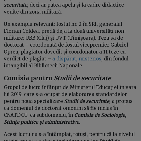
securitate
,
deci ar putea apela și la cadre didactice
venite din zona militară.
Un exemplu relevant: fostul nr. 2 în SRI, generalul
Florian Coldea, predă deja la două universități non-
militare: UBB (Cluj) și UVT (Timișoara). Teza sa de
doctorat – coordonată de fostul vicepremier Gabriel
Oprea, plagiator dovedit și coordonator a 11 teze cu
verdict de plagiat –
a dispărut, misterios
, din fondul
intangibil al Bibliotecii Naționale.
Comisia pentru
Studii de securitate
Grupul de lucru înființat de Ministerul Educației în vara
lui 2019, care s-a ocupat de elaborarea standardelor
pentru noua specializare
Studii de securitate
,
a propus
ca domeniul de doctorat omonim să fie inclus în
CNATDCU, ca subdomeniu, în
Comisia de Sociologie,
Științe politice și administrative.
Acest lucru nu s-a întâmplat, totuși, pentru că la nivelul