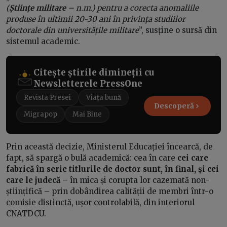
(
Științe militare
– n.m.) pentru a corecta anomaliile
produse în ultimii 20-30 ani în privința studiilor
doctorale din universitățile militare
”, susține o sursă din
sistemul academic.
Citește știrile dimineții cu
Newsletterele PressOne
Revista Presei
Viața bună
Descoperă
Migrapop
Mai Bine
Prin această decizie, Ministerul Educației încearcă, de
fapt, să spargă o bulă academică: cea în care
cei care
fabrică în serie titlurile de doctor sunt, în final, și cei
care le judecă
– în mica și corupta lor cazemată non-
științifică – prin dobândirea calității de membri într-o
comisie distinctă, ușor controlabilă, din interiorul
CNATDCU.