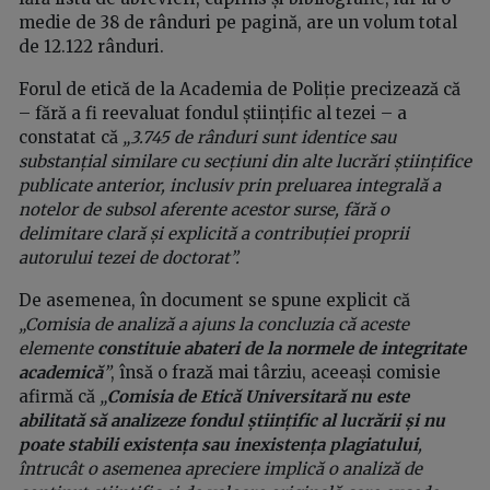
medie de 38 de rânduri pe pagină, are un volum total
de 12.122 rânduri.
Forul de etică de la Academia de Poliție precizează că
– fără a fi reevaluat fondul științific al tezei – a
constatat că
„3.745 de rânduri sunt identice sau
substanțial similare cu secțiuni din alte lucrări științifice
publicate anterior, inclusiv prin preluarea integrală a
notelor de subsol aferente acestor surse, fără o
delimitare clară și explicită a contribuției proprii
autorului tezei de doctorat”.
De asemenea, în document se spune explicit că
„Comisia de analiză a ajuns la concluzia că aceste
elemente
constituie abateri de la normele de integritate
academică
”
, însă o frază mai târziu, aceeași comisie
afirmă că
„
Comisia de Etică Universitară nu este
abilitată să analizeze fondul științific al lucrării și nu
poate stabili existența sau inexistența plagiatului
,
întrucât o asemenea apreciere implică o analiză de