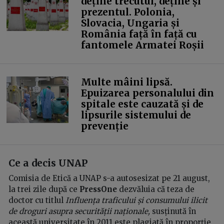
deține trecutul, deține și
prezentul. Polonia,
Slovacia, Ungaria și
România față în față cu
fantomele Armatei Roșii
Multe mâini lipsă.
Epuizarea personalului din
spitale este cauzată și de
lipsurile sistemului de
prevenție
Ce a decis UNAP
Comisia de Etică a UNAP s-a autosesizat pe 21 august,
la trei zile după ce
PressOne
dezvăluia că teza de
doctor cu titlul
Influența traficului și consumului ilicit
de droguri asupra securității naționale,
susținută în
această universitate în 2011 este plagiată în proporție