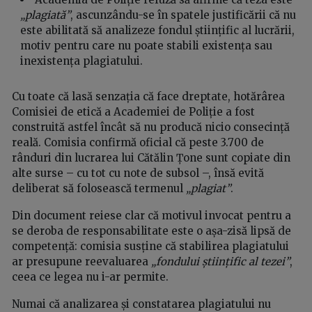
„plagiată”
, ascunzându-se în spatele justificării că nu
este abilitată să analizeze fondul științific al lucrării,
motiv pentru care nu poate stabili existența sau
inexistența plagiatului.
Cu toate că lasă senzația că face dreptate, hotărârea
Comisiei de etică a Academiei de Poliție a fost
construită astfel încât să nu producă nicio consecință
reală. Comisia confirmă oficial că peste 3.700 de
rânduri din lucrarea lui Cătălin Țone sunt copiate din
alte surse – cu tot cu note de subsol –, însă evită
deliberat să folosească termenul
„plagiat”
.
Din document reiese clar că motivul invocat pentru a
se deroba de responsabilitate este o așa-zisă lipsă de
competență: comisia susține că stabilirea plagiatului
ar presupune reevaluarea
„fondului științific al tezei”
,
ceea ce legea nu i-ar permite.
Numai că analizarea și constatarea plagiatului nu