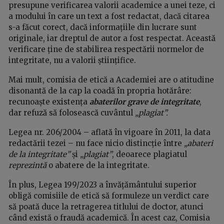
presupune verificarea valorii academice a unei teze, ci
a modului în care un text a fost redactat, dacă citarea
s-a făcut corect, dacă informațiile din lucrare sunt
originale, iar dreptul de autor a fost respectat. Această
verificare ține de stabilirea respectării normelor de
integritate, nu a valorii științifice.
Mai mult, comisia de etică a Academiei are o atitudine
disonantă de la cap la coadă în propria hotărâre:
recunoaște existența
abaterilor grave de integritate
,
dar refuză să folosească cuvântul
„plagiat”.
Legea nr. 206/2004 – aflată în vigoare în 2011, la data
redactării tezei – nu face nicio distincție între
„abateri
de la integritate”
și
„plagiat”
, deoarece plagiatul
reprezintă
o abatere de la integritate.
În plus, Legea 199/2023 a învățământului superior
obligă comisiile de etică să formuleze un verdict care
să poată duce la retragerea titlului de doctor, atunci
când există o fraudă academică. În acest caz, Comisia