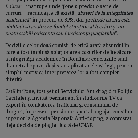
I. Cuza
”– instituție unde Țone a predat o serie de
cursuri – recunoaște că există „
abateri de la integritatea
academică
” în procent de 31%, dar
pretinde că
„
nu este
abilitată să analizeze fondul științific al lucrării și nu
poate stabili existența sau inexistența plagiatului
”
.
Deciziile celor două comisii de etică arată absurdul în
care a fost împinsă soluționarea cazurilor de încălcare
a integrității academice în România: concluziile sunt
diametral opuse, deși s-au aplicat aceleași legi, pentru
simplul motiv că interpretarea lor a fost complet
diferită.
Cătălin Țone, fost șef al Serviciului Antidrog din Poliția
Capitalei și invitat permanent în studiourile TV ca
expert în combaterea traficului și consumului de
droguri, în prezent pensionar special angajat consilier
superior la Agenția Națională Anti-doping, a contestat
deja decizia de plagiat luată de UNAP.