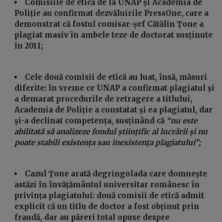
Comisiile de etică de la UNAP și Academia de
Poliție au confirmat dezvăluirile PressOne, care a
demonstrat că fostul comisar-șef Cătălin Țone a
plagiat masiv în ambele teze de doctorat susținute
în 2011;
Cele două comisii de etică au luat, însă, măsuri
diferite: în vreme ce UNAP a confirmat plagiatul și
a demarat procedurile de retragere a titlului,
Academia de Poliție a constatat și ea plagiatul, dar
și-a declinat competența, susținând că
“nu este
abilitată să analizeze fondul științific al lucrării și nu
poate stabili existența sau inexistența plagiatului”;
Cazul Țone arată degringolada care domnește
astăzi în învățământul universitar românesc în
privința plagiatului: două comisii de etică admit
explicit că un titlu de doctor a fost obținut prin
fraudă, dar au păreri total opuse despre