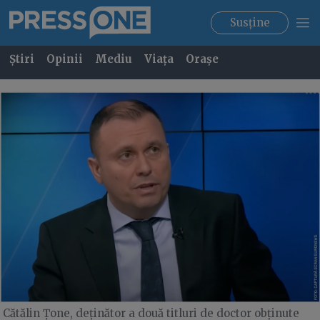
Susține
Știri
Opinii
Mediu
Viața
Orașe
Cătălin Țone, deținător a două titluri de doctor obținute