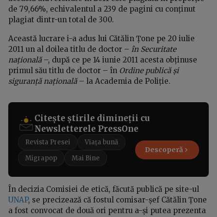
de 79,66%, echivalentul a 239 de pagini cu conținut
plagiat dintr-un total de 300.
Această lucrare i-a adus
lui Cătălin Țone pe 20 iulie
2011 un al doilea titlu de doctor –
în Securitate
națională
–, după ce pe 14 iunie 2011 acesta obținuse
primul său titlu de doctor – în
Ordine publică și
siguranță națională
– la Academia de Poliție.
Citește știrile dimineții cu
Newsletterele PressOne
Revista Presei
Viața bună
Descoperă
Migrapop
Mai Bine
În decizia Comisiei de etică, făcută publică pe site-ul
UNAP
, se precizează că fostul comisar-șef Cătălin Țone
a fost convocat de două ori pentru a-și putea prezenta