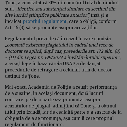
Țone, a constatat că 31% din numărul total de rânduri
sunt
„identice sau substanțial similare cu secțiuni din
alte lucrări științifice publicate anterior”,
însă și-a
încălcat
propriul regulament
, care o obligă, conform
Art. 16 (3) să se pronunțe asupra acuzațiilor.
Regulamentul prevede că în cazul în care comisia
„constată existența plagiatului în cadrul unei teze de
doctorat se aplică, după caz, prevederile art. 172 alin. (8)
- (11) din Legea nr. 199/2023 a învățământului superior”
,
aceeași lege în baza căreia UNAP a declanșat
procedurile de retragere a celuilalt titlu de doctor
deținut de Țone.
Mai exact, Academia de Poliție a reușit performanța
de a susține, în același document, două lucruri
contrare: pe de o parte s-a pronunțat asupra
acuzațiilor de plagiat, admițând că Țone și-a obținut
titlul prin fraudă, iar de cealaltă parte s-a sustras de la
obligația de a se pronunța, așa cum îi cere propriul
regulament de funcționare.