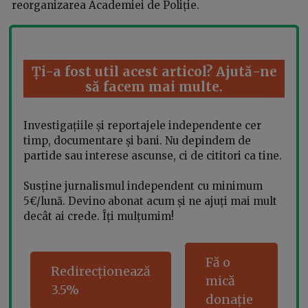
reorganizarea Academiei de Poliție.
Ți-a fost util acest articol? Ajută-ne
să facem mai multe.
Investigațiile și reportajele independente cer
timp, documentare și bani. Nu depindem de
partide sau interese ascunse, ci de cititori ca tine.
Susține jurnalismul independent cu minimum
5€/lună. Devino abonat acum și ne ajuți mai mult
decât ai crede. Îți mulțumim!
Fă o
Redirecționează
mică
3.5%
donație