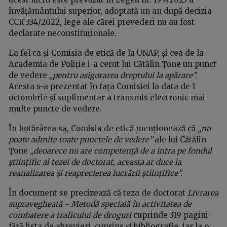
învățământului superior, adoptată un an după decizia
CCR 334/2022, lege ale cărei prevederi nu au fost
declarate neconstituționale.
La fel ca și Comisia de etică de la UNAP, și cea de la
Academia de Poliție i-a cerut lui Cătălin Țone un punct
de vedere
„pentru asigurarea dreptului la apărare”.
Acesta s-a prezentat în fața Comisiei la data de 1
octombrie și suplimentar a transmis electronic mai
multe puncte de vedere.
În hotărârea sa, Comisia de etică menționează că
„nu
poate admite toate punctele de vedere”
ale lui Cătălin
Țone
„deoarece nu are competență de a intra pe fondul
științific al tezei de doctorat, aceasta ar duce la
reanalizarea și reaprecierea lucrării științifice”.
În document se precizează că teza de doctorat
Livrarea
supravegheată - Metodă specială în activitatea de
combatere a traficului de droguri
cuprinde 319 pagini
fără lista de abrevieri, cuprins și bibliografie, iar la o