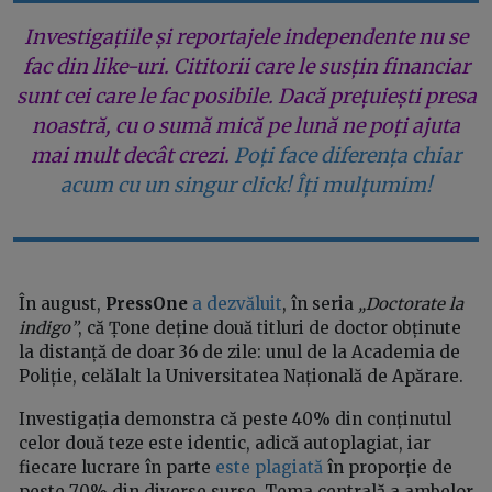
Investigațiile și reportajele independente nu se
fac din like-uri. Cititorii care le susțin financiar
sunt cei care le fac posibile. Dacă prețuiești presa
noastră, cu o sumă mică pe lună ne poți ajuta
mai mult decât crezi.
Poți face diferența chiar
acum cu un singur click! Îți mulțumim!
În august,
PressOne
a dezvăluit
, în seria
„Doctorate la
indigo”
, că Țone deține două titluri de doctor obținute
la distanță de doar 36 de zile: unul de la Academia de
Poliție, celălalt la Universitatea Națională de Apărare.
Investigația demonstra că peste 40% din conținutul
celor două teze este identic, adică autoplagiat, iar
fiecare lucrare în parte
este plagiată
în proporție de
peste 70% din diverse surse. Tema centrală a ambelor