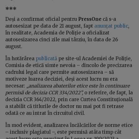
***
Deși a confirmat oficial pentru
PressOne
că s-a
autosesizat pe data de 21 august, fapt
anunțat public
,
în realitate, Academia de Poliție a oficializat
autosesizarea cinci zile mai târziu, în data de 26
august.
În hotărârea
publicată
pe site-ul Academiei de Poliție,
Comisia de etică simte nevoia – dincolo de precizarea
cadrului legal care permite autosesizarea – să
motiveze luarea deciziei, deși acest lucru nu era
necesar:
„analizarea abaterilor etice este în continuare
permisă de decizia CCR 334/2022”,
o referire, de fapt, la
decizia CCR 364/2022, prin care Curtea Constituțională
a stabilit că titlurile de doctor nu mai pot fi retrase
odată ce au intrat în circuitul civil.
În mod evident, analizarea încălcărilor de norme etice
– inclusiv plagiatul –, este permisă atâta timp cât
acest lucru este prevăzut în Legea nr. 199/2023 a