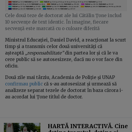
Cele două teze de doctorat ale lui Cătălin Țone includ
10 secvențe de text identic. În imagine, fiecare
secvență este marcată cu o culoare diferită
Ministrul Educației, Daniel David, a reacționat la scurt
timp și a transmis celor două universități că
așteaptă
„responsabilitate”
din partea lor și că le va
cere public să se autosesizeze, dacă nu o vor face din
oficiu.
Două zile mai târziu, Academia de Poliție și UNAP
confirmau public
că s-au autosesizat și urmează să
analizeze separat tezele de doctorat în baza cărora i-
au acordat lui Țone titlul de doctor.
HARTĂ INTERACTIVĂ. Cine