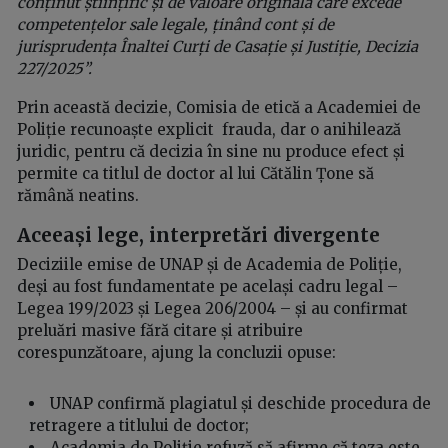
conținut științific și de valoare originală care excede
competențelor sale legale, ținând cont și de
jurisprudența Înaltei Curți de Casație și Justiție, Decizia
227/2025”.
Prin această decizie, Comisia de etică a Academiei de
Poliție recunoaște explicit frauda, dar o anihilează
juridic, pentru că decizia în sine nu produce efect și
permite ca titlul de doctor al lui Cătălin Țone să
rămână neatins.
Aceeași lege, interpretări divergente
Deciziile emise de UNAP și de Academia de Poliție,
deși au fost fundamentate pe același cadru legal –
Legea 199/2023 și Legea 206/2004 – și au confirmat
preluări masive fără citare și atribuire
corespunzătoare, ajung la concluzii opuse:
UNAP confirmă plagiatul și deschide procedura de
retragere a titlului de doctor;
Academia de Poliție refuză să afirme că teza este