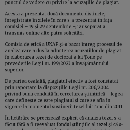
punctul de vedere cu privire la acuzațiile de plagiat.
Acesta a prezentat două documente distincte,
înregistrate în zilele în care s-a prezentat în fața
comisiei – 19 și 29 septembrie –, iar separat a
transmis online alte patru solicitări.
Comisia de etică a UNAP și-a bazat întreg procesul de
analiză care a dus la admiterea acuzațiilor de plagiat
în elaborarea tezei de doctorat a lui Țone pe
prevederile Legii nr. 199/2023 a învățământului
superior.
De partea cealaltă, plagiatul efectiv a fost constatat
prin raportare la dispozițiile Legii nr. 206/2004
privind buna conduită în cercetarea științifică – legea
care definește ce este plagiatul și care se afla în
vigoare la momentul susținerii tezei lui Țone din 2011.
În hotărâre se precizează explicit că analiza tezei s-a
făcut fără a fi reevaluat fondul științific al tezei și că s-