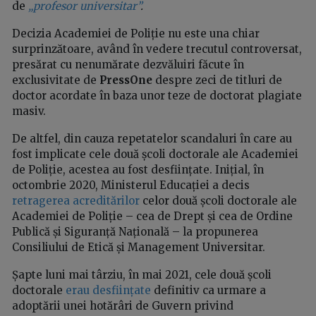
de
„profesor universitar”
.
Decizia Academiei de Poliție nu este una chiar
surprinzătoare, având în vedere trecutul controversat,
presărat cu nenumărate dezvăluiri făcute în
exclusivitate de
PressOne
despre zeci de titluri de
doctor acordate în baza unor teze de doctorat plagiate
masiv.
De altfel, din cauza repetatelor scandaluri în care au
fost implicate cele două școli doctorale ale Academiei
de Poliție, acestea au fost desființate. Inițial, în
octombrie 2020, Ministerul Educației a decis
retragerea acreditărilor
celor două școli doctorale ale
Academiei de Poliție – cea de Drept și cea de Ordine
Publică și Siguranță Națională – la propunerea
Consiliului de Etică și Management Universitar.
Șapte luni mai târziu, în mai 2021, cele două școli
doctorale
erau desființate
definitiv ca urmare a
adoptării unei hotărâri de Guvern privind