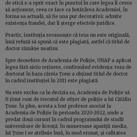
de etică s-a oprit exact în punctul în care legea îi cerea
să acționeze, ceea ce face ca hotărârea Academiei, în
forma sa actuală, să fie una pur decorativă: admite
existența fraudei, dar îi șterge efectele juridice.
Practic, instituția recunoaște că teza nu este originală,
însă refuză să spună că este plagiată, astfel că titlul de
doctor rămâne neatins.
Spre deosebire de Academia de Poliție, UNAP a aplicat
legea fără nicio reținere, confirmând evidența: teza de
doctorat în baza căreia Țone a obținut titlul de doctor
în cadrul instituției în 2011 este plagiată.
Nu este exclus ca în decizia sa, Academia de Poliție să
fi ținut cont de trecutul de ofițer de poliție a lui Cătălin
Țone. În plus, acesta a fost profesor asociat la
Academia de Poliție în perioada 2020-2022, unde a
predat două cursuri în cadrul programului de studii
universitare de licență. În numeroase apariții media,
lui Țone i se atribuie însă, în mod eronat, și calitatea