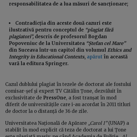
responsabilitatea de a lua măsuri de sancționare;
Contradicția din aceste două cazuri este
ilustrativă pentru conceptul de
“plagiat fără
plagiatori”,
descris de profesorul Bogdan
Popoveniuc de la Universitatea
“Ștefan cel Mare”
din Suceava într-un capitol din volumul
Ethics and
Integrity in Educational Contexts
,
apărut
în această
vară la editura Springer.
Cazul dublului plagiat în tezele de doctorat ale fostului
comisar-șef și expert TV Cătălin Țone, dezvăluit în
exclusivitate de
PressOne
, a fost tranșat în mod
diferit de universitățile care i-au acordat în 2011 titluri
de doctor la o distanță de 36 de zile.
Universitatea Națională de Apărare
„Carol I”
(UNAP) a
stabilit în mod explicit că teza de doctorat a lui Țone
este plagiată masiv, pe când Academia de Poliție „
Al.