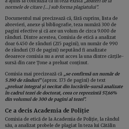
a ajuns la concluzia că în teză există
„abateri de la
normele de citare [...] sub forma plagiatului”.
Documentul mai precizează că, fără cuprins, lista de
abrevieri, anexe și bibliografie, teza numără 300 de
pagini efective și că are un volum de circa 9.000 de
rânduri. Dintre acestea, Comisia de etică a analizat
doar 6.450 de rânduri (215 pagini), un număr de 990
de rânduri (33 de pagini) neputând fi analizate
deoarece comisia nu a avut acces la una dintre cărțile-
sursă din care Țone a preluat conținut.
Comisia mai precizează că
„se confirmă un număr de
5.190 de rânduri”
(aprox. 173 de pagini) de text
„preluat integral și necitat din lucrările-sursă analizate
în cadrul tezei de doctorat, ceea ce reprezintă 57,66%
din volumul de 300 de pagini al tezei”.
Ce a decis Academia de Poliție
Comisia de etică de la Academia de Poliție, la rândul
său, a analizat probele de plagiat în teza lui Cătălin