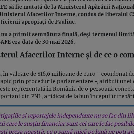
E să fie mutată de la Ministerul Apărării Naționale
inisterul Afacerilor Interne, condus de liberalul C
ticienii apropiați de Pauliuc.
 nu a primit semnătura finală, deși termenul limit
AFE era data de 30 mai 2026.
terul Afacerilor Interne și de ce o co
 în valoare de 816,6 milioane de euro - coordonat de
rapid prin procedurile parlamentare -, atribuit une
este reprezentată în România de o persoană conecta
mportant din PNL, a ridicat de la bun început întrebăr
tigațiile și reportajele independente nu se fac din lik
rii care le susțin financiar sunt cei care le fac posibil
ești presa noastră, cu o sumă mică pe lună ne poți aj