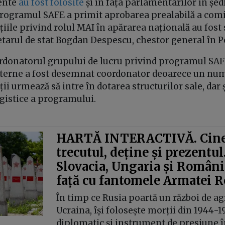
ente
au fost folosite
și în fața parlamentarilor în șe
programul SAFE a primit aprobarea prealabilă a comi
țiile privind rolul MAI în apărarea națională au fost
retarul de stat Bogdan Despescu, chestor general în 
ordonatorul grupului de lucru privind programul SAF
nterne a fost desemnat coordonator deoarece un num
ii urmează să intre în dotarea structurilor sale, dar ș
ogistice a programului.
HARTĂ INTERACTIVĂ. Cine
trecutul, deține și prezentul
Slovacia, Ungaria și România
față cu fantomele Armatei R
În timp ce Rusia poartă un război de ag
Ucraina, își folosește morții din 1944-1
diplomatic și instrument de presiune în