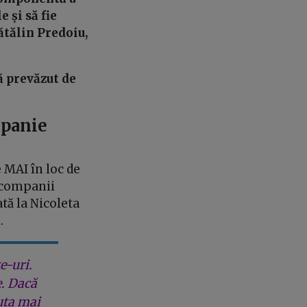
 și să fie
ătălin Predoiu,
ă prevăzut de
mpanie
 MAI în loc de
i companii
tă la Nicoleta
i.
e-uri.
e. Dacă
uta mai