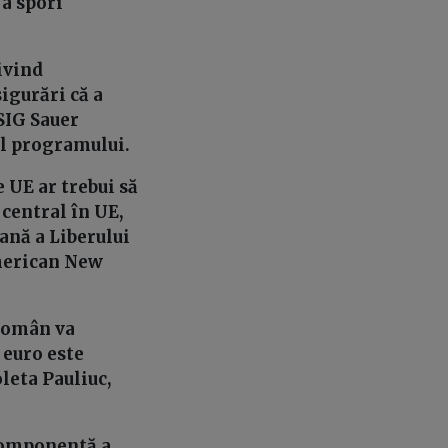
 a spori
ivind
igurări că a
SIG Sauer
ul programului.
UE ar trebui să
 central în UE,
ană a Liberului
american New
 român va
 euro este
leta Pauliuc,
 componentă a