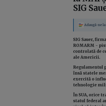
SIG Sau
Adaugă-ne la 
SIG Sauer, firma
ROMARM - pistoa
controlată de c
ale Americii.
Regulamentul p
însă statele me
exercită o infl
tehnologie mili
În SUA, orice t
statul federal 