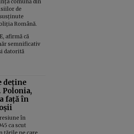
dința comună din
siilor de
 susținute
Poliția Română.
E, afirmă că
ăr semnificativ
i datorită
 deține
. Polonia,
 față în
oșii
resiune în
945 ca scut
 țările pe care