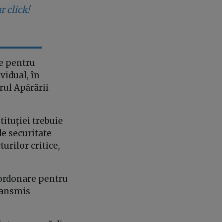
r click!
ne pentru
idual, în
rul Apărării
stituției trebuie
de securitate
turilor critice,
oordonare pentru
transmis