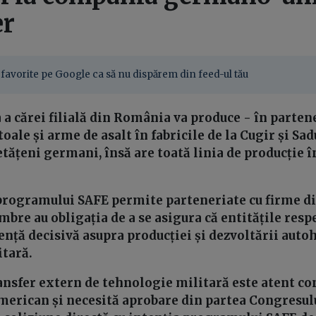
er
favorite pe Google ca să nu dispărem din feed-ul tău
 a cărei filială din România va produce - în parten
le și arme de asalt în fabricile de la Cugir și Sadu
etățeni germani, însă are toată linia de producție î
rogramului SAFE permite parteneriate cu firme din
mbre au obligația de a se asigura că entitățile resp
uență decisivă asupra producției și dezvoltării auto
tară.
ransfer extern de tehnologie militară este atent co
american și necesită aprobare din partea Congresulu