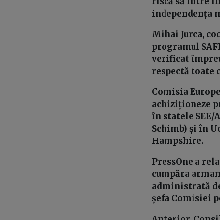
riscă să intre î
independența m
Mihai Jurca, co
programul SAFE 
verificat împre
respectă toate 
Comisia Europe
achiziționeze pr
în statele SEE/
Schimb) și în U
Hampshire.
PressOne a rela
cumpăra armamen
administrată de
șefa Comisiei p
Anterior, Consi