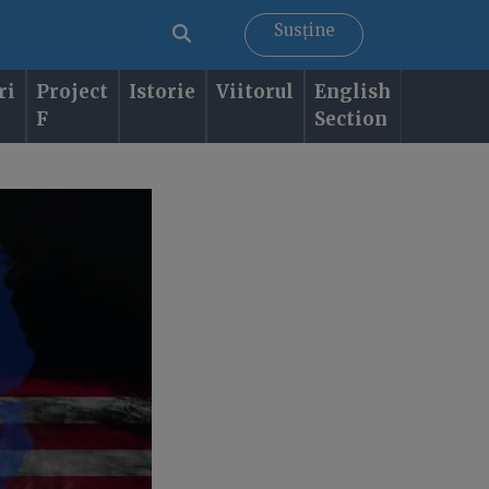
Susține
ri
Project
Istorie
Viitorul
English
F
Section