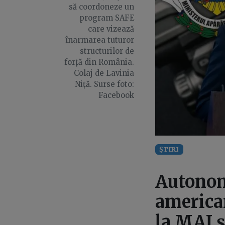
să coordoneze un
program SAFE
care vizează
înarmarea tuturor
structurilor de
forță din România.
Colaj de Lavinia
Niță. Surse foto:
Facebook
ȘTIRI
Autonom
america
la MAI 