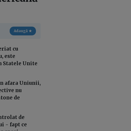
Adaugă ★
eriat cu
, este
n Statele Unite
 afara Uniunii,
ective nu
htone de
ntrolat de
i - fapt ce