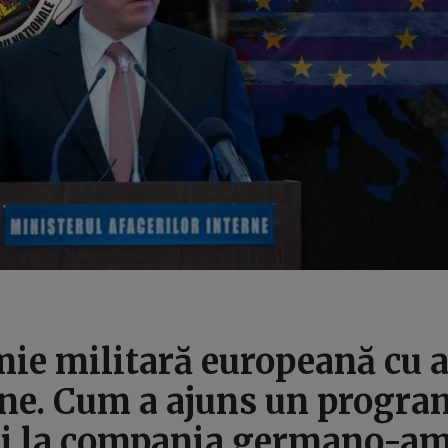
ie militară europeană cu 
ne. Cum a ajuns un progr
și la compania germano-a