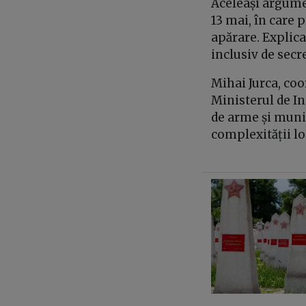
Aceleași argum
13 mai, în care 
apărare. Explica
inclusiv de sec
Mihai Jurca, co
Ministerul de I
de arme și muniț
complexității l