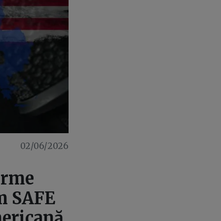
02/06/2026
arme
am SAFE
mericană