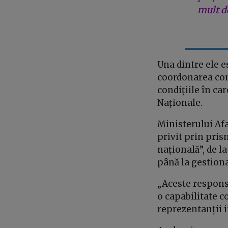
mult de
Una dintre ele e
coordonarea com
condițiile în ca
Naționale.
Ministerului Afa
privit prin pris
națională”, de la
până la gestiona
„Aceste responsa
o capabilitate c
reprezentanții i