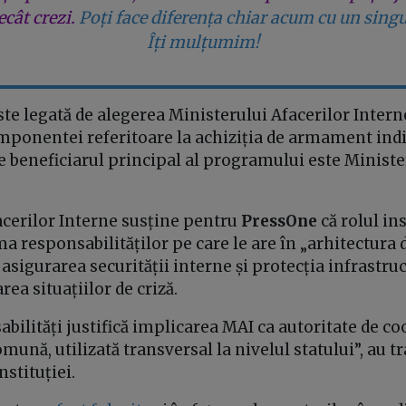
cât crezi.
Poți face diferența chiar acum cu un singu
Îți mulțumim!
ste legată de alegerea Ministerului Afacerilor Inter
ponentei referitoare la achiziția de armament indiv
re beneficiarul principal al programului este Ministe
cerilor Interne susține
pentru
PressOne
că rolul in
ma responsabilităților pe care le are în „arhitectura 
 asigurarea securității interne și protecția infrastruc
rea situațiilor de criză.
bilități justifică implicarea MAI ca autoritate de c
omună, utilizată transversal la nivelul statului”, au 
nstituției.