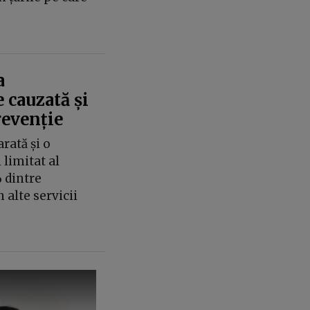
a
 cauzată și
revenție
rată și o
limitat al
 dintre
n alte servicii