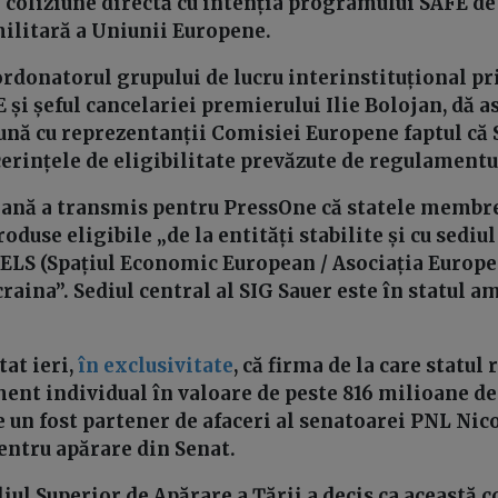
n coliziune directă cu intenția programului SAFE de
ilitară a Uniunii Europene.
ordonatorul grupului de lucru interinstituțional pr
și șeful cancelariei premierului Ilie Bolojan, dă as
ună cu reprezentanții Comisiei Europene faptul că 
cerințele de eligibilitate prevăzute de regulament
ană a transmis pentru PressOne că statele membre 
oduse eligibile „de la entități stabilite și cu sediul
AELS (Spațiul Economic European / Asociația Europe
craina”. Sediul central al SIG Sauer este în statul 
tat ieri,
în exclusivitate
, că firma de la care statul
t individual în valoare de peste 816 milioane de
 un fost partener de afaceri al senatoarei PNL Nico
entru apărare din Senat.
liul Superior de Apărare a Țării a decis ca această