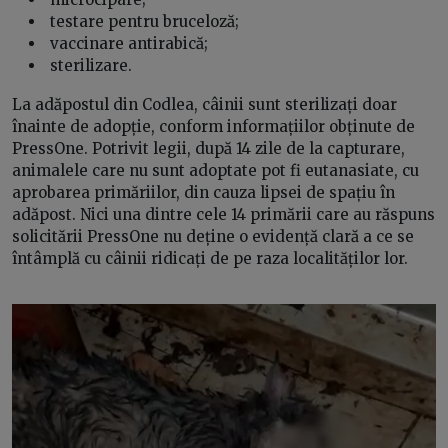
testare pentru bruceloză;
vaccinare antirabică;
sterilizare.
La adăpostul din Codlea, câinii sunt sterilizați doar
înainte de adopție, conform informațiilor obținute de
PressOne. Potrivit legii, după 14 zile de la capturare,
animalele care nu sunt adoptate pot fi eutanasiate, cu
aprobarea primăriilor, din cauza lipsei de spațiu în
adăpost. Nici una dintre cele 14 primării care au răspuns
solicitării PressOne nu deține o evidență clară a ce se
întâmplă cu câinii ridicați de pe raza localităților lor.