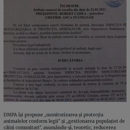
DMPA își propune „monitorizarea și protecția
animalelor conform legii” și „gestionarea populației de
câini comunitari”, asumându-și, teoretic, reducerea