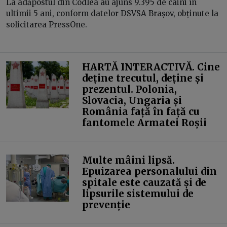
La adăpostul din Codlea au ajuns 9.395 de câini în
ultimii 5 ani, conform datelor DSVSA Brașov, obținute la
solicitarea PressOne.
HARTĂ INTERACTIVĂ. Cine
deține trecutul, deține și
prezentul. Polonia,
Slovacia, Ungaria și
România față în față cu
fantomele Armatei Roșii
Multe mâini lipsă.
Epuizarea personalului din
spitale este cauzată și de
lipsurile sistemului de
prevenție