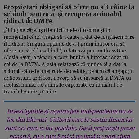
Proprietari obligați să ofere un alt câine la
schimb pentru a-și recupera animalul
ridicat de DMPA
„Îi fugise cățelușul bunicii mele din curte și în
momentul când a ieșit să-l caute a dat de hingherii care
îl ridicau. Singura opțiune de a-l primi înapoi era să
ofere un cățel la schimb”, relatează pentru PressOne
Alesia Savu, o tânără a cărei bunică a interacționat cu
cei de la DMPA. Alesia relatează că bunica ei a dat la
schimb câinele unei rude decedate, pentru că angajații
adăpostului ar fi fost nevoiți să se întoarcă la DMPA cu
același număr de animale capturate ca numărul de
tranchilizante primite.
Investigațiile și reportajele independente nu se
fac din like-uri. Cititorii care le susțin financiar
sunt cei care le fac posibile. Dacă prețuiești presa
noastră, cu o sumă mică pe lună ne poți ajuta