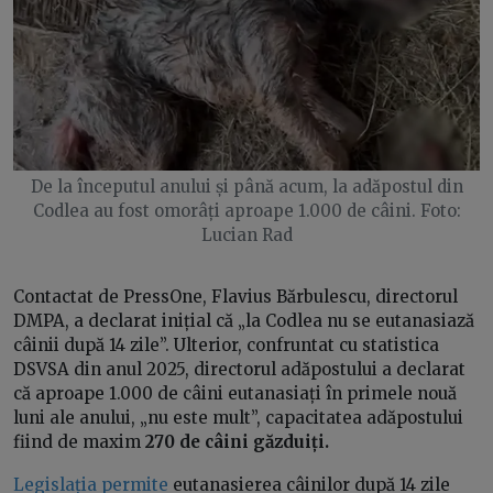
De la începutul anului și până acum, la adăpostul din
Codlea au fost omorâți aproape 1.000 de câini. Foto:
Lucian Rad
Contactat de PressOne, Flavius Bărbulescu, directorul
DMPA, a declarat inițial că „la Codlea nu se eutanasiază
câinii după 14 zile”. Ulterior, confruntat cu statistica
DSVSA din anul 2025, directorul adăpostului a declarat
că aproape 1.000 de câini eutanasiați în primele nouă
luni ale anului, „nu este mult”, capacitatea adăpostului
fiind de maxim
270 de câini găzduiți.
Legislația permite
eutanasierea câinilor după 14 zile