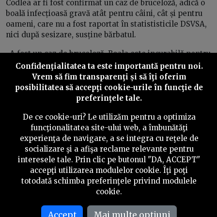
Codlea ar fi fost confirmat un caz de bruceloză, adică o
boală infecțioasă gravă atât pentru câini, cât și pentru
oameni, care nu a fost raportat în statististicile DSVSA,
nici după sesizare, susține bărbatul.
„A fost un caz de bruceloză. Boala este incurabilă pentru
câini și se transmite omului cu consecințe foarte grave.
Confidenţialitatea ta este importantă pentru noi.
Am făcut plângeri la DSVSA Brașov și i-am anunțat
Vrem să fim transparenţi și să îţi oferim
despre caz. Și e un caz confirmat, pentru că cunosc pe
posibilitatea să accepţi cookie-urile în funcţie de
cineva care a luat un câine infectat de la Codlea. Acel
preferinţele tale.
câine a fost testat pozitiv și, înainte să moară, a infectat
De ce cookie-uri? Le utilizăm pentru a optimiza
și alți câini. După această plângere ar fi trebuit ca
funcţionalitatea site-ului web, a îmbunătăţi
DSVSA Brașov să închidă adăpostul. Ei însă s-au dus
experienţa de navigare, a se integra cu reţele de
acolo și au mușamalizat cazul. DSVSA Brașov închide
socializare şi a afişa reclame relevante pentru
ochii la ce se întâmplă în adăpostul de la Codlea”, a
interesele tale. Prin clic pe butonul "DA, ACCEPT"
declarat Rad.
accepţi utilizarea modulelor cookie. Îţi poţi
Contactată de PressOne, Alina Garabet, consilieră
totodată schimba preferinţele privind modulele
superioară la DSVSA Brașov, neagă că ar fi fost vorba de
cookie.
o mușamalizare. Susține că acuzațiile sunt defăimătoare
și a precizat că colegii săi fac verificări regulate la
Accept
Mai multe optiuni