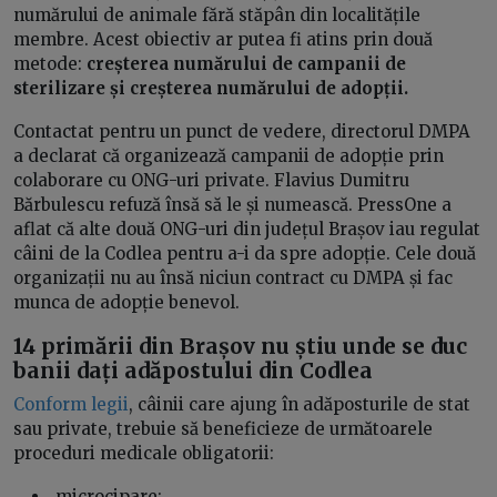
numărului de animale fără stăpân din localitățile
membre. Acest obiectiv ar putea fi atins prin două
metode:
creșterea numărului de campanii de
sterilizare și creșterea numărului de adopții.
Contactat pentru un punct de vedere, directorul DMPA
a declarat că organizează campanii de adopție prin
colaborare cu ONG-uri private. Flavius Dumitru
Bărbulescu refuză însă să le și numească. PressOne a
aflat că alte două ONG-uri din județul Brașov iau regulat
câini de la Codlea pentru a-i da spre adopție. Cele două
organizații nu au însă niciun contract cu DMPA și fac
munca de adopție benevol.
14 primării din Brașov nu știu unde se duc
banii dați adăpostului din Codlea
Conform legii
, câinii care ajung în adăposturile de stat
sau private, trebuie să beneficieze de următoarele
proceduri medicale obligatorii:
microcipare;