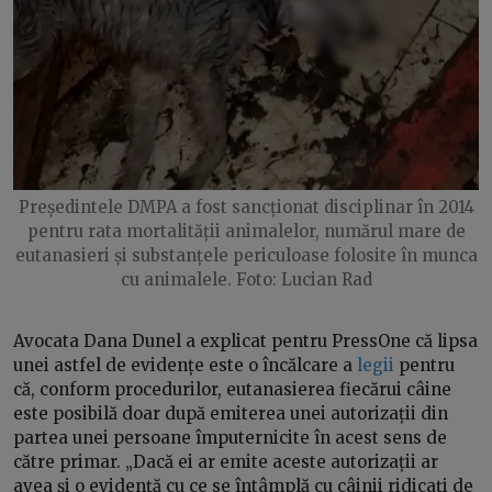
Președintele DMPA a fost sancționat disciplinar în 2014
pentru rata mortalității animalelor, numărul mare de
eutanasieri și substanțele periculoase folosite în munca
cu animalele. Foto: Lucian Rad
Avocata Dana Dunel a explicat pentru PressOne că lipsa
unei astfel de evidențe este o încălcare a
legii
pentru
că, conform procedurilor, eutanasierea fiecărui câine
este posibilă doar după emiterea unei autorizații din
partea unei persoane împuternicite în acest sens de
către primar. „Dacă ei ar emite aceste autorizații ar
avea și o evidență cu ce se întâmplă cu câinii ridicați de