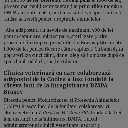
jur de 300 de lei. Diferența de bani până la 1000 de lei,
pe care mai mulți reprezentanți ai primăriilor membre
DMPA au confirmat-o, ar fi încasați de adăpost, afirmă
tânăra activistă pentru drepturile animalelor.
„Alte adăposturi au nevoie de maximum 400 de lei
pentru capturare, microcipare, sterilizare și alte
proceduri, în timp ce primăriile din Brașov plătesc câte
1.000 de lei pentru fiecare câine capturat. Cu banii ăștia
poți steriliza cinci câini, dar ei aleg să-i omoare după ce
spală banii publici”, susține tânăra.
Clinica veterinară cu care colaborează
adăpostul de la Codlea a fost fondată la
câteva luni de la înregistrarea DMPA
Brașov
Direcția pentru Monitorizarea și Protecția Animalelor
(DMPA) Brașov, încă de la fondare, colaborează cu
clinica veterinară
Creative Vet Zone SRL
, fondată la trei
luni distanță de la înființarea DMPA. Unicul
administrator al clinicii veterinare, asociat și