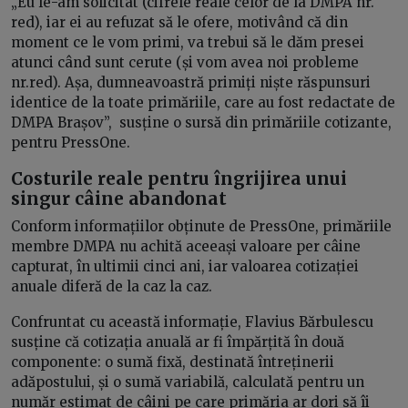
„Eu le-am solicitat (cifrele reale celor de la DMPA nr.
red), iar ei au refuzat să le ofere, motivând că din
moment ce le vom primi, va trebui să le dăm presei
atunci când sunt cerute (și vom avea noi probleme
nr.red). Așa, dumneavoastră primiți niște răspunsuri
identice de la toate primăriile, care au fost redactate de
DMPA Brașov”, susține o sursă din primăriile cotizante,
pentru PressOne.
Costurile reale pentru îngrijirea unui
singur câine abandonat
Conform informațiilor obținute de PressOne, primăriile
membre DMPA nu achită aceeași valoare per câine
capturat, în ultimii cinci ani, iar valoarea cotizației
anuale diferă de la caz la caz.
Confruntat cu această informație, Flavius Bărbulescu
susține că cotizația anuală ar fi împărțită în două
componente: o sumă fixă, destinată întreținerii
adăpostului, și o sumă variabilă, calculată pentru un
număr estimat de câini pe care primăria ar dori să îi