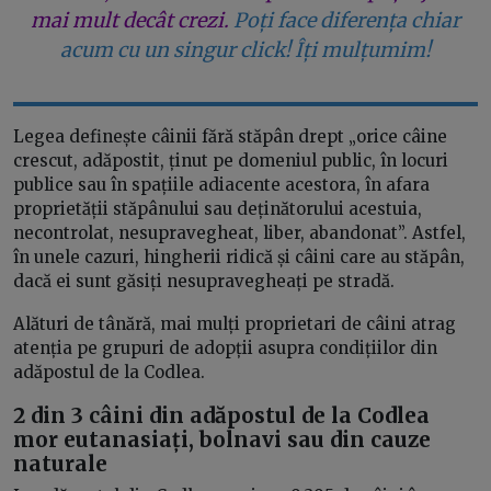
mai mult decât crezi.
Poți face diferența chiar
acum cu un singur click! Îți mulțumim!
Legea definește câinii fără stăpân drept „orice câine
crescut, adăpostit, ținut pe domeniul public, în locuri
publice sau în spațiile adiacente acestora, în afara
proprietății stăpânului sau deținătorului acestuia,
necontrolat, nesupravegheat, liber, abandonat”. Astfel,
în unele cazuri, hingherii ridică și câini care au stăpân,
dacă ei sunt găsiți nesupravegheați pe stradă.
Alături de tânără, mai mulți proprietari de câini atrag
atenția pe grupuri de adopții asupra condițiilor din
adăpostul de la Codlea.
2 din 3 câini din adăpostul de la Codlea
mor eutanasiați, bolnavi sau din cauze
naturale