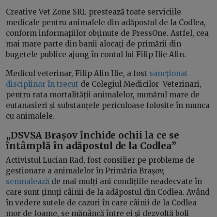
Creative Vet Zone SRL prestează toate serviciile
medicale pentru animalele din adăpostul de la Codlea,
conform informațiilor obținute de PressOne. Astfel, cea
mai mare parte din banii alocați de primării din
bugetele publice ajung în contul lui Filip Ilie Alin.
Medicul veterinar, Filip Alin Ilie, a fost
sancționat
disciplinar în trecut
de Colegiul Medicilor Veterinari,
pentru rata mortalității animalelor, numărul mare de
eutanasieri și substanțele periculoase folosite în munca
cu animalele.
„DSVSA Brașov închide ochii la ce se
întâmplă în adăpostul de la Codlea”
Activistul Lucian Rad, fost consilier pe probleme de
gestionare a animalelor în Primăria Brașov,
semnalează
de mai mulți ani condițiile neadecvate în
care sunt ținuți câinii de la adăpostul din Codlea. Având
în vedere sutele de cazuri în care câinii de la Codlea
mor de foame, se mănâncă între ei și dezvoltă boli