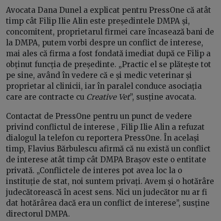
Avocata Dana Dunel a explicat pentru PressOne că atât
timp cât Filip Ilie Alin este președintele DMPA și,
concomitent, proprietarul firmei care încasează bani de
la DMPA, putem vorbi despre un conflict de interese,
mai ales că firma a fost fondată imediat după ce Filip a
obținut funcția de președinte. „Practic el se plătește tot
pe sine, având în vedere că e și medic veterinar și
proprietar al clinicii, iar în paralel conduce asociația
care are contracte cu
Creative Vet
”, susține avocata.
Contactat de PressOne pentru un punct de vedere
privind conflictul de interese , Filip Ilie Alin a refuzat
dialogul la telefon cu reportera PressOne. În același
timp, Flavius Bărbulescu afirmă că nu există un conflict
de interese atât timp cât DMPA Brașov este o entitate
privată. „Conflictele de interes pot avea loc la o
instituție de stat, noi suntem privați. Avem și o hotărâre
judecătorească în acest sens. Nici un judecător nu ar fi
dat hotărârea dacă era un conflict de interese”, susține
directorul DMPA.