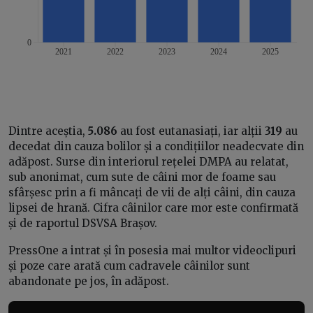
Dintre aceștia,
5.086
au fost eutanasiați, iar alții
319
au
decedat din cauza bolilor și a condițiilor neadecvate din
adăpost. Surse din interiorul rețelei DMPA au relatat,
sub anonimat, cum sute de câini mor de foame sau
sfârșesc prin a fi mâncați de vii de alți câini, din cauza
lipsei de hrană. Cifra câinilor care mor este confirmată
și de raportul DSVSA Brașov.
PressOne a intrat și în posesia mai multor videoclipuri
și poze care arată cum cadravele câinilor sunt
abandonate pe jos, în adăpost.