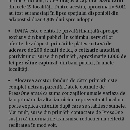
ultimii cinci ani, DMPA Brașov a capturat
8.916 câini
din cele 19 localități. Dintre aceștia, aproximativ
5.011
au fost eutanasiați în lipsa spațiului disponibil din
adăpost și doar
3.905
dați spre adopție.
DMPA este o entitate privată finanțată aproape
exclusiv din bani publici. În schimbul serviciilor
oferite de adăpost, primăriile plătesc
o taxă de
aderare de 200 de mii de le
i,
o cotizație anuală
și,
potrivit unor surse din primării, aproximativ
1.000 de
lei per câine capturat
, din bani publici, în unele
localități.
Alocarea acestor fonduri de către primării este
complet netransparentă. Datele obținute de
PressOne arată că suma cotizațiilor anuale variază de
la o primărie la alta, iar niciun reprezentant local nu
poate explica criteriile după care se stabilesc sumele.
Mai mult, surse din primării contactate de PressOne
susțin că informațiile transmise redacției nu reflectă
realitatea în mod voit.