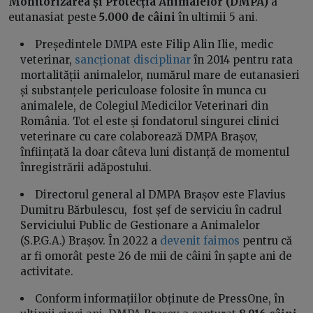
Monitorizarea și Protecția Animalelor (DMPA)
a
eutanasiat peste
5.000 de câini
în ultimii 5 ani.
Președintele DMPA este Filip Alin Ilie, medic
veterinar,
sancționat disciplinar
în 2014 pentru rata
mortalității animalelor, numărul mare de eutanasieri
și substanțele periculoase folosite în munca cu
animalele, de Colegiul Medicilor Veterinari din
România. Tot el este și fondatorul singurei clinici
veterinare cu care colaborează DMPA Brașov,
înființată la doar câteva luni distanță de momentul
înregistrării adăpostului.
Directorul general al DMPA Brașov este Flavius
Dumitru Bărbulescu, fost șef de serviciu în cadrul
Serviciului Public de Gestionare a Animalelor
(S.P.G.A.) Brașov. În 2022 a
devenit faimos
pentru că
ar fi omorât peste 26 de mii de câini în șapte ani de
activitate.
Conform informațiilor obținute de PressOne, în