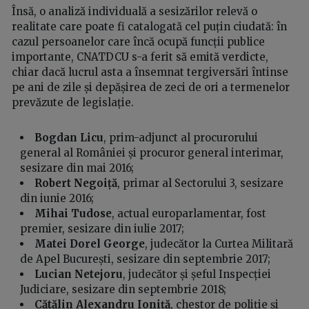
Însă, o analiză individuală a sesizărilor relevă o
realitate care poate fi catalogată cel puțin ciudată: în
cazul persoanelor care încă ocupă funcții publice
importante, CNATDCU s-a ferit să emită verdicte,
chiar dacă lucrul asta a însemnat tergiversări întinse
pe ani de zile și depășirea de zeci de ori a termenelor
prevăzute de legislație.
Bogdan Licu
, prim-adjunct al procurorului
general al României și procuror general interimar,
sesizare din mai 2016;
Robert Negoiță
, primar al Sectorului 3, sesizare
din iunie 2016;
Mihai Tudose
, actual europarlamentar, fost
premier, sesizare din iulie 2017;
Matei Dorel George
, judecător la Curtea Militară
de Apel București, sesizare din septembrie 2017;
Lucian Netejoru
, judecător și șeful Inspecției
Judiciare, sesizare din septembrie 2018;
Cătălin Alexandru Ioniță
, chestor de poliție și