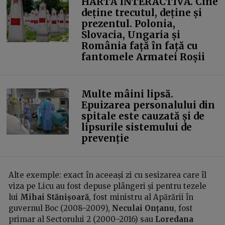
HARTĂ INTERACTIVĂ. Cine
deține trecutul, deține și
prezentul. Polonia,
Slovacia, Ungaria și
România față în față cu
fantomele Armatei Roșii
Multe mâini lipsă.
Epuizarea personalului din
spitale este cauzată și de
lipsurile sistemului de
prevenție
Alte exemple: exact în aceeași zi cu sesizarea care îl
viza pe Licu au fost depuse plângeri și pentru tezele
lui
Mihai Stănișoară
, fost ministru al Apărării în
guvernul Boc (2008–2009),
Neculai Onțanu
, fost
primar al Sectorului 2 (2000–2016) sau
Loredana