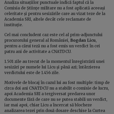
Analiza situațiilor punctuale indică faptul că la
Comisia de Științe militare nu a fost aplicată aceeași
celeritate și pentru sesizările care au vizat teze de la
Academia SRI, altele decât cele reclamate de
instituție.
Cel mai concludent caz este cel al prim-adjunctului
procurorului general al României,
Bogdan Licu
,
pentru a cărui teză nu a fost emis un verdict în cei
patru ani de activitate a CNATDCU.
1.501 zile au trecut de la momentul înregistrării unei
sesizări pe numele lui Licu și până azi; întârzierea
verdictului este de 1.456 zile.
Motivele de blocaj în cazul lui au fost multiple: timp de
circa doi ani CNATDCU nu a stabilit o comisie de lucru,
apoi Academia SRI a tergiversat predarea unor
documente fără de care nu se putea stabili un verdict,
iar mai apoi, chiar Licu a încercat să blocheze
analizarea tezei prin două dosare deschise la Curtea