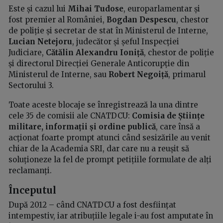
Este și cazul lui
Mihai Tudose
, europarlamentar și
fost premier al României,
Bogdan Despescu
, chestor
de poliție și secretar de stat în Ministerul de Interne,
Lucian Netejoru
, judecător și șeful Inspecției
Judiciare,
Cătălin Alexandru Ioniță
, chestor de poliție
și directorul Direcției Generale Anticorupție din
Ministerul de Interne, sau
Robert Negoiță
, primarul
Sectorului 3.
Toate aceste blocaje se înregistrează la una dintre
cele 35 de comisii ale CNATDCU:
Comisia de Științe
militare, informații și ordine publică
, care însă a
acționat foarte prompt atunci când sesizările au venit
chiar de la Academia SRI, dar care nu a reușit să
soluționeze la fel de prompt petițiile formulate de alți
reclamanți.
Începutul
După 2012 – când CNATDCU a fost desființat
intempestiv, iar atribuțiile legale i-au fost amputate în