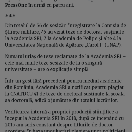
PressOne
în urmă cu patru ani.
***
Din totalul de 56 de sesizări înregistrate la Comisia de
Științe militare, 45 au vizat teze de doctorat susținute
la Academia SRI, 7 la Academia de Poliție și alte 4 la
Universitatea Națională de Apărare „Carol I” (UNAP).
Numărul uriaș de teze reclamate de la Academia SRI –
cele mai multe teze sesizate de la o singură
universitate – are o explicație simplă.
Într-un gest fără precedent pentru mediul academic
din România, Academia SRI a notificat pentru plagiat
la CNATDCU 41 de teze de doctorat susținute la școala
sa doctorală, adică o jumătate din totalul lucrărilor.
Verificarea internă a propriei producții științifice a
început la Academia SRI în 2018, după ce începând cu
2015 am scris constant despre titlurile de doctor
acordate în baza unor lucrări plagiate unor politicieni,