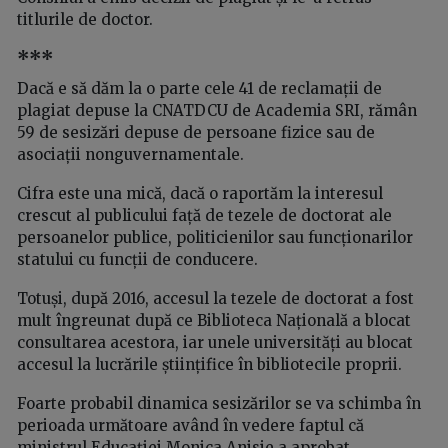
titlurile de doctor.
***
Dacă e să dăm la o parte cele 41 de reclamații de
plagiat depuse la CNATDCU de Academia SRI, rămân
59 de sesizări depuse de persoane fizice sau de
asociații nonguvernamentale.
Cifra este una mică, dacă o raportăm la interesul
crescut al publicului față de tezele de doctorat ale
persoanelor publice, politicienilor sau funcționarilor
statului cu funcții de conducere.
Totuși, după 2016, accesul la tezele de doctorat a fost
mult îngreunat după ce Biblioteca Națională a blocat
consultarea acestora, iar unele universități au blocat
accesul la lucrările științifice în bibliotecile proprii.
Foarte probabil dinamica sesizărilor se va schimba în
perioada următoare având în vedere faptul că
ministrul Educației Monica Anisie a aprobat