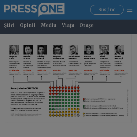
Susține
Știri
Opinii
Mediu
Viața
Orașe