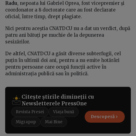
Radu
, nepoata lui Gabriel Oprea, fost vicepremier și
coordonator a 8 doctorate care au fost declarate
oficial, între timp, drept plagiate.
Nici pentru aceștia CNATDCU nu a dat un verdict, după
patru ani bătuți pe muchie de la depunerea
sesizărilor.
De altfel, CNATDCU a găsit diverse subterfugii, cel
puțin în ultimii doi ani, pentru a nu emite hotărâri
pentru persoane care ocupă funcții active în
administrația publică sau în politică.
Citește știrile dimineții cu
Newsletterele PressOne
Revista Presei
Viața bună
Descoperă
Migrapop
Mai Bine