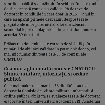
și ordine publică s-a prăbușit, în schimb. În patru ani
de zile, această comisia a validat 198 de teze de
doctorat în condițiile în care doar în 2015 – anul în
care au apărut primele dezvăluiri despre tezele
plagiate ale unor puternici ai zilei și a izbucnit
scandalul legat de plagiatele din acest domeniu – a
acordat 89 de titluri.
Prăbușirea domeniul este extrem de vizibilă și în
numărul de abilitări validate în patru ani: doar 9, cel
mai mic număr din toate cele 35 de comisii ale
CNATDCU.
Cea mai aglomerată comisie CNATDCU:
Științe militare, informații și ordine
publică
Cele mai multe reclamații – 56 din 100 – au fost
depuse la Comisia de Științe militare, informații și
ordine publică, abilitată să evalueze tezele de doctorat
elaborate în trei universități: Academia SRI, Academia