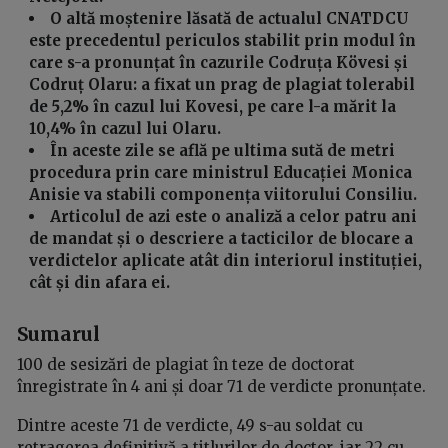
O altă moștenire lăsată de actualul CNATDCU
este precedentul periculos stabilit prin modul în
care s-a pronunțat în cazurile Codruța Kövesi și
Codruț Olaru: a fixat un prag de plagiat tolerabil
de 5,2% în cazul lui Kovesi, pe care l-a mărit la
10,4% în cazul lui Olaru.
În aceste zile se află pe ultima sută de metri
procedura prin care ministrul Educației Monica
Anisie va stabili componența viitorului Consiliu.
Articolul de azi este o analiză a celor patru ani
de mandat și o descriere a tacticilor de blocare a
verdictelor aplicate atât din interiorul instituției,
cât și din afara ei.
Sumarul
100 de sesizări de plagiat în teze de doctorat
înregistrate în 4 ani și doar 71 de verdicte pronunțate.
Dintre aceste 71 de verdicte, 49 s-au soldat cu
retragerea definitivă a titlurilor de doctor, iar 22 cu