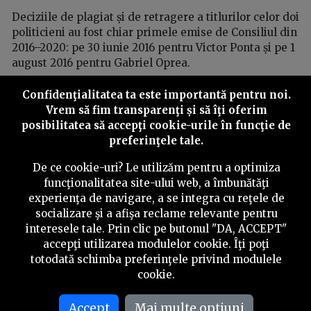
Deciziile de plagiat și de retragere a titlurilor celor doi
politicieni au fost chiar primele emise de Consiliul din
2016–2020: pe 30 iunie 2016 pentru Victor Ponta și pe 1
august 2016 pentru Gabriel Oprea.
Cel mai rapid verdict emis de CNATDCU a fost cel care
Confidenţialitatea ta este importantă pentru noi.
a vizat teza lui Victor Ponta:
52 de zile
. Acesta a venit
Vrem să fim transparenţi și să îţi oferim
după ce în 2012 Consiliul Național de Etică - care a
posibilitatea să accepţi cookie-urile în funcţie de
preluat atribuțiile CNATDCU după desființarea
preferinţele tale.
instituției tocmai în încercarea de a-l salva pe Ponta -
a emis o scandaloasă decizie de neplagiat
De ce cookie-uri? Le utilizăm pentru a optimiza
argumentată și de faptul că fontul și mărimea literelor
funcţionalitatea site-ului web, a îmbunătăţi
folosite în teza lui Ponta difereau de cele din lucrarea
experienţa de navigare, a se integra cu reţele de
autorului copiat de acesta.
socializare şi a afişa reclame relevante pentru
interesele tale. Prin clic pe butonul "DA, ACCEPT"
Al doilea cel mai rapid verdict a vizat teza Laurei
accepţi utilizarea modulelor cookie. Îţi poţi
Codruța Kövesi, fosta șefă a DNA, actuala șefă a
totodată schimba preferinţele privind modulele
Parchetului European:
57 de zile
.
cookie.
Verdictul dat în cazul tezei lui Kövesi a stârnit, la acel
Accept
Mai multe optiuni