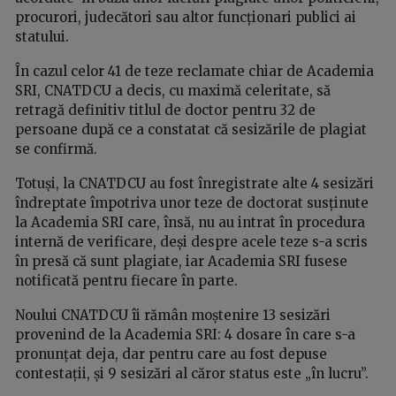
procurori, judecători sau altor funcționari publici ai
statului.
În cazul celor 41 de teze reclamate chiar de Academia
SRI, CNATDCU a decis, cu maximă celeritate, să
retragă definitiv titlul de doctor pentru 32 de
persoane după ce a constatat că sesizările de plagiat
se confirmă.
Totuși, la CNATDCU au fost înregistrate alte 4 sesizări
îndreptate împotriva unor teze de doctorat susținute
la Academia SRI care, însă, nu au intrat în procedura
internă de verificare, deși despre acele teze s-a scris
în presă că sunt plagiate, iar Academia SRI fusese
notificată pentru fiecare în parte.
Noului CNATDCU îi rămân moștenire 13 sesizări
provenind de la Academia SRI: 4 dosare în care s-a
pronunțat deja, dar pentru care au fost depuse
contestații, și 9 sesizări al căror status este „în lucru”.