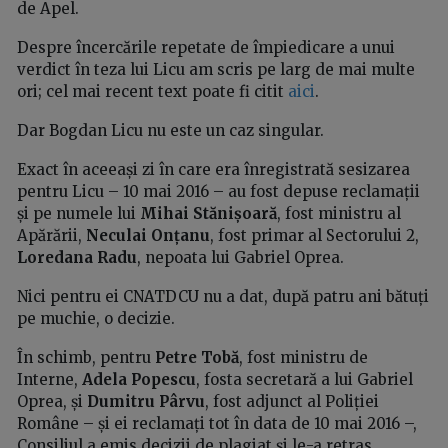
de Apel.
Despre încercările repetate de împiedicare a unui
verdict în teza lui Licu am scris pe larg de mai multe
ori; cel mai recent text poate fi citit
aici
.
Dar Bogdan Licu nu este un caz singular.
Exact în aceeași zi în care era înregistrată sesizarea
pentru Licu – 10 mai 2016 – au fost depuse reclamații
și pe numele lui
Mihai Stănișoară
, fost ministru al
Apărării,
Neculai Onțanu
, fost primar al Sectorului 2,
Loredana Radu
, nepoata lui Gabriel Oprea.
Nici pentru ei CNATDCU nu a dat, după patru ani bătuți
pe muchie, o decizie.
În schimb, pentru
Petre Tobă
, fost ministru de
Interne,
Adela Popescu
, fosta secretară a lui Gabriel
Oprea, și
Dumitru Pârvu
, fost adjunct al Poliției
Române – și ei reclamați tot în data de 10 mai 2016 –,
Consiliul a emis decizii de plagiat și le-a retras