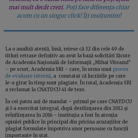
mai mult decât crezi.
Poți face diferența chiar
acum cu un singur click! Îți mulțumim!
La o analiză atentă, însă, reiese că 32 din cele 49 de
titluri retrase definitiv au avut la bază solicitări făcute
de Academia Națională de Informații „Mihai Viteazul”
– pe scurt, Academia SRI – care, în urma unui
proces
de evaluare internă
, a constatat că lucrările pe care
le-a girat în timp sunt plagiate. În total, Academia SRI
a reclamat la CNATDCU 41 de teze.
În cei patru ani de mandat – primul pe care CNATDCU
și l-a exercitat integral, după desființarea din 2012 și
reînființarea în 2016 – instituția a fost în atenția
opiniei publice în principal din pricina acuzațiilor de
plagiat formulate împotriva unor persoane cu funcții
importante în stat.