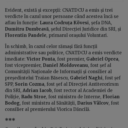
Evident, există și excepții: CNATDCU a emis și trei
verdicte în cazul unor persoane când acestea încă se
aflau în funcție:
Laura Codruța Kövesi
, șefa DNA,
Dumitru Dumbravă
, șeful Direcției Juridice din SRI, și
Florentin Pandele
, primarul orașului Voluntari.
În schimb, în cazul celor rămași fără funcții
administrative sau politice, CNATDCU a emis verdicte
imediate:
Victor Ponta
, fost premier,
Gabriel Oprea
,
fost vicepremier,
Daniel Moldoveanu
, fost șef al
Comunității Naționale de Informații și consilier al
președintelui Traian Băsescu,
Gabriel Naghi
, fost șef
SPP,
Sorin Cozma
, fost șef al Direcției Antiterorirsm
din SRI,
Adrian Iacob
, fost rector al Academiei de
Poliție,
Radu Stroe
, fost ministru de Interne,
Florian
Bodog
, fost ministru al Sănătății,
Darius Vâlcov
, fost
consilier al premierului Viorica Dăncilă.
***