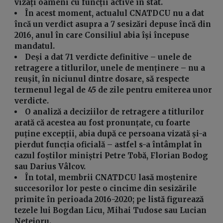
vizați oameni cu funcții active în stat.
În acest moment, actualul CNATDCU nu a dat
încă un verdict asupra a 7 sesizări depuse încă din
2016, anul în care Consiliul abia își începuse
mandatul.
Deși a dat 71 verdicte definitive – unele de
retragere a titlurilor, unele de menținere – nu a
reușit, în niciunul dintre dosare, să respecte
termenul legal de 45 de zile pentru emiterea unor
verdicte.
O analiză a deciziilor de retragere a titlurilor
arată că acestea au fost pronunțate, cu foarte
puține excepții, abia după ce persoana vizată și-a
pierdut funcția oficială – astfel s-a întâmplat în
cazul foștilor miniștri Petre Tobă, Florian Bodog
sau Darius Vâlcov.
În total, membrii CNATDCU lasă moștenire
succesorilor lor peste o cincime din sesizările
primite în perioada 2016-2020; pe listă figurează
tezele lui Bogdan Licu, Mihai Tudose sau Lucian
Netejoru.