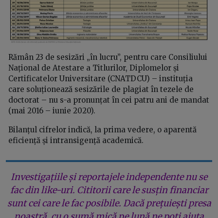
Rămân 23 de sesizări „în lucru”, pentru care Consiliului
Național de Atestare a Titlurilor, Diplomelor și
Certificatelor Universitare (CNATDCU) – instituția
care soluționează sesizările de plagiat în tezele de
doctorat – nu s-a pronunțat în cei patru ani de mandat
(mai 2016 – iunie 2020).
Bilanțul cifrelor indică, la prima vedere, o aparentă
eficiență și intransigență academică.
Investigațiile și reportajele independente nu se
fac din like-uri. Cititorii care le susțin financiar
sunt cei care le fac posibile. Dacă prețuiești presa
noastră, cu o sumă mică pe lună ne poți ajuta