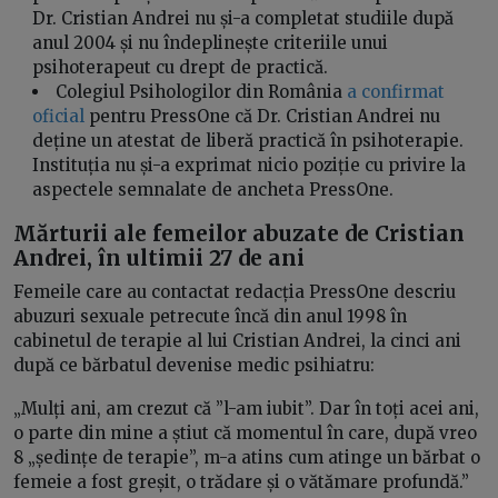
Dr. Cristian Andrei nu și-a completat studiile după
anul 2004 și nu îndeplinește criteriile unui
psihoterapeut cu drept de practică.
Colegiul Psihologilor din România
a confirmat
oficial
pentru PressOne că Dr. Cristian Andrei nu
deține un atestat de liberă practică în psihoterapie.
Instituția nu și-a exprimat nicio poziție cu privire la
aspectele semnalate de ancheta PressOne.
Mărturii ale femeilor abuzate de Cristian
Andrei, în ultimii 27 de ani
Femeile care au contactat redacția PressOne descriu
abuzuri sexuale petrecute încă din anul 1998 în
cabinetul de terapie al lui Cristian Andrei, la cinci ani
după ce bărbatul devenise medic psihiatru:
„Mulți ani, am crezut că ”l-am iubit”. Dar în toți acei ani,
o parte din mine a știut că momentul în care, după vreo
8 „ședințe de terapie”, m-a atins cum atinge un bărbat o
femeie a fost greșit, o trădare și o vătămare profundă.”