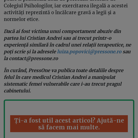
Colegiul Psihologilor, iar exercitarea ilegală a acestei
activități reprezintă o încălcare gravă a legii și a
normelor etice.
Dacă ai fost victima unui comportament abuziv din
partea lui Cristian Andrei sau ai trecut printr-o
experiență similară în cadrul unei relații terapeutice, ne
poți scrie și la adresele
luiza.popovici@pressone.ro
sau
la
contact@pressone.ro
În curând, PressOne va publica toate detaliile despre
felul în care medicul Cristian Andrei a manipulat
sistematic femei vulnerabile care i-au trecut pragul
cabinetului.
Ți-a fost util acest articol? Ajută-ne
să facem mai multe.