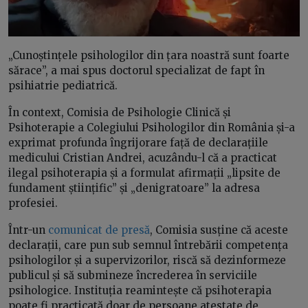
„Cunoștințele psihologilor din țara noastră sunt foarte
sărace”, a mai spus doctorul specializat de fapt în
psihiatrie pediatrică.
În context, Comisia de Psihologie Clinică și
Psihoterapie a Colegiului Psihologilor din România și-a
exprimat profunda îngrijorare față de declarațiile
medicului Cristian Andrei, acuzându-l că a practicat
ilegal psihoterapia și a formulat afirmații „lipsite de
fundament științific” și „denigratoare” la adresa
profesiei.
Într-un
comunicat de presă
, Comisia susține că aceste
declarații, care pun sub semnul întrebării competența
psihologilor și a supervizorilor, riscă să dezinformeze
publicul și să submineze încrederea în serviciile
psihologice. Instituția reamintește că psihoterapia
poate fi practicată doar de persoane atestate de