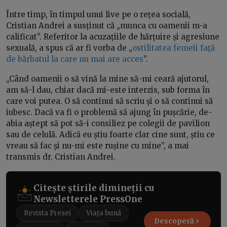
Între timp, în timpul unui live pe o rețea socială,
Cristian Andrei a susținut că „munca cu oamenii m-a
calificat”. Referitor la acuzațiile de hărțuire și agresiune
sexuală, a spus că ar fi vorba de „
ostilitatea femeii față
de bărbatul la care nu mai are acces
”.
„Când oamenii o să vină la mine să-mi ceară ajutorul,
am să-l dau, chiar dacă mi-este interzis, sub forma în
care voi putea. O să continui să scriu și o să continui să
iubesc. Dacă va fi o problemă să ajung în pușcărie, de-
abia aștept să pot să-i consiliez pe colegii de pavilion
sau de celulă. Adică eu știu foarte clar cine sunt, știu ce
vreau să fac și nu-mi este rușine cu mine”, a mai
transmis dr. Cristian Andrei.
Citește știrile dimineții cu
Newsletterele PressOne
Revista Presei
Viața bună
Descoperă