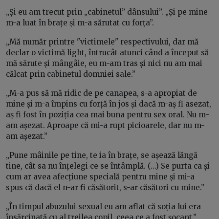
„Și eu am trecut prin „cabinetul” dânsului”. „Și pe mine
m-a luat în brațe și m-a sărutat cu forța”.
„Mă număr printre "victimele" respectivului, dar mă
declar o victimă light, întrucât atunci când a început să
mă sărute și mângâie, eu m-am tras și nici nu am mai
călcat prin cabinetul domniei sale.”
„M-a pus să mă ridic de pe canapea, s-a apropiat de
mine și m-a împins cu forță în jos și dacă m-aș fi asezat,
aș fi fost în poziția cea mai buna pentru sex oral. Nu m-
am așezat. Aproape că mi-a rupt picioarele, dar nu m-
am așezat.”
„Pune mâinile pe tine, te ia în brațe, se așează lăngă
tine, cât sa nu înțelegi ce se întâmplă. (...) Se purta ca și
cum ar avea afecțiune specială pentru mine și mi-a
spus că dacă el n-ar fi căsătorit, s-ar căsători cu mine.”
„În timpul abuzului sexual eu am aflat că soția lui era
însărcinată cu al treilea copil, ceea ce a fost șocant.”