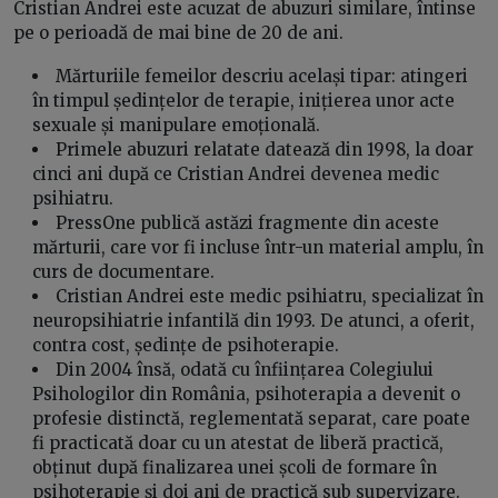
Cristian Andrei este acuzat de abuzuri similare, întinse
pe o perioadă de mai bine de 20 de ani.
Mărturiile femeilor descriu același tipar: atingeri
în timpul ședințelor de terapie, inițierea unor acte
sexuale și manipulare emoțională.
Primele abuzuri relatate datează din 1998, la doar
cinci ani după ce Cristian Andrei devenea medic
psihiatru.
PressOne publică astăzi fragmente din aceste
mărturii, care vor fi incluse într-un material amplu, în
curs de documentare.
Cristian Andrei este medic psihiatru, specializat în
neuropsihiatrie infantilă din 1993. De atunci, a oferit,
contra cost, ședințe de psihoterapie.
Din 2004 însă, odată cu înființarea Colegiului
Psihologilor din România, psihoterapia a devenit o
profesie distinctă, reglementată separat, care poate
fi practicată doar cu un atestat de liberă practică,
obținut după finalizarea unei școli de formare în
psihoterapie și doi ani de practică sub supervizare.