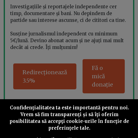
Investigațiile și reportajele independente cer
timp, documentare și bani. Nu depindem de
partide sau interese ascunse, ci de cititori ca tine.
Susține jurnalismul independent cu minimum
5€/lună. Devino abonat acum și ne ajuți mai mult
decât ai crede. Îți mulțumim!
Fă o
Redirecționează
mică
3.5%
donație
Confidenţialitatea ta este importantă pentru noi.
Share this
Vrem să fim transparenţi și să îţi oferim
posibilitatea să accepţi cookie-urile în funcţie de
preferinţele tale.