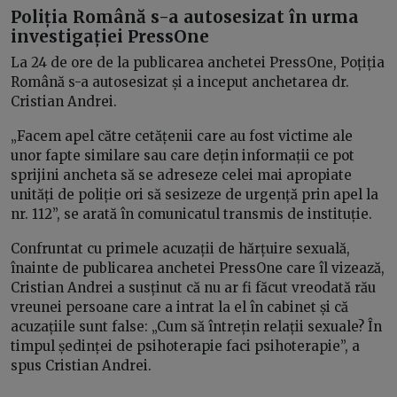
Poliția Română s-a autosesizat în urma
investigației PressOne
La 24 de ore de la publicarea anchetei PressOne, Poțiția
Română s-a autosesizat și a inceput anchetarea dr.
Cristian Andrei.
„Facem apel către cetățenii care au fost victime ale
unor fapte similare sau care dețin informații ce pot
sprijini ancheta să se adreseze celei mai apropiate
unități de poliție ori să sesizeze de urgență prin apel la
nr. 112”, se arată în comunicatul transmis de instituție.
Confruntat cu primele acuzații de hărțuire sexuală,
înainte de publicarea anchetei PressOne care îl vizează,
Cristian Andrei a susținut că nu ar fi făcut vreodată rău
vreunei persoane care a intrat la el în cabinet și că
acuzațiile sunt false: „Cum să întrețin relații sexuale? În
timpul ședinței de psihoterapie faci psihoterapie”, a
spus Cristian Andrei.