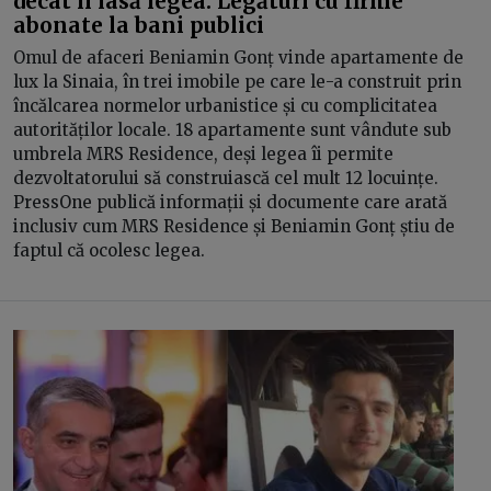
decât îl lasă legea. Legături cu firme
abonate la bani publici
Omul de afaceri Beniamin Gonț vinde apartamente de
lux la Sinaia, în trei imobile pe care le-a construit prin
încălcarea normelor urbanistice și cu complicitatea
autorităților locale. 18 apartamente sunt vândute sub
umbrela MRS Residence, deși legea îi permite
dezvoltatorului să construiască cel mult 12 locuințe.
PressOne publică informații și documente care arată
inclusiv cum MRS Residence și Beniamin Gonț știu de
faptul că ocolesc legea.