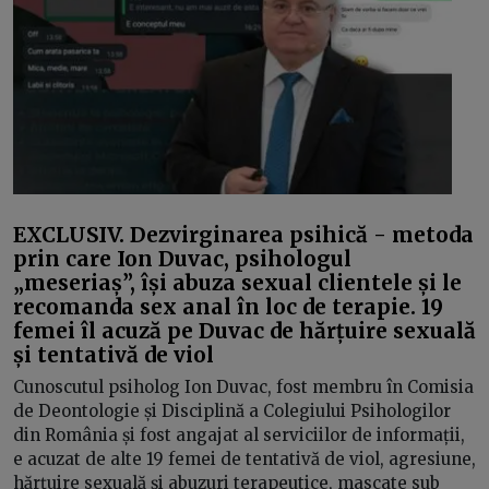
EXCLUSIV. Dezvirginarea psihică - metoda
prin care Ion Duvac, psihologul
„meseriaș”, își abuza sexual clientele și le
recomanda sex anal în loc de terapie. 19
femei îl acuză pe Duvac de hărțuire sexuală
și tentativă de viol
Cunoscutul psiholog Ion Duvac, fost membru în Comisia
de Deontologie și Disciplină a Colegiului Psihologilor
din România și fost angajat al serviciilor de informații,
e acuzat de alte 19 femei de tentativă de viol, agresiune,
hărțuire sexuală și abuzuri terapeutice, mascate sub