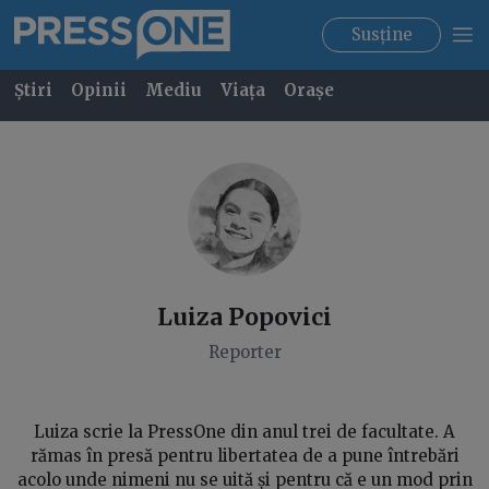
Susține
Știri
Opinii
Mediu
Viața
Orașe
Luiza
Popovici
Reporter
Luiza scrie la PressOne din anul trei de facultate. A
rămas în presă pentru libertatea de a pune întrebări
acolo unde nimeni nu se uită și pentru că e un mod prin