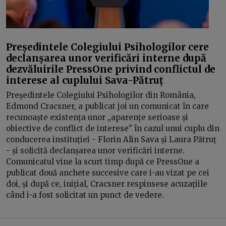
Președintele Colegiului Psihologilor cere
declanșarea unor verificări interne după
dezvăluirile PressOne privind conflictul de
interese al cuplului Sava-Pătruț
Președintele Colegiului Psihologilor din România,
Edmond Cracsner, a publicat joi un comunicat în care
recunoaște existența unor „aparențe serioase și
obiective de conflict de interese" în cazul unui cuplu din
conducerea instituției - Florin Alin Sava și Laura Pătruț
- și solicită declanșarea unor verificări interne.
Comunicatul vine la scurt timp după ce PressOne a
publicat două anchete succesive care i-au vizat pe cei
doi, și după ce, inițial, Cracsner respinsese acuzațiile
când i-a fost solicitat un punct de vedere.