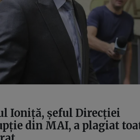
l Ioniță, șeful Direcției
pție din MAI, a plagiat toa
rat