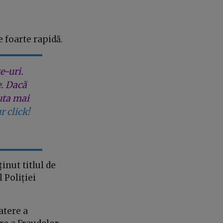
 foarte rapidă.
e-uri.
e. Dacă
uta mai
r click!
inut titlul de
 Poliției
atere a