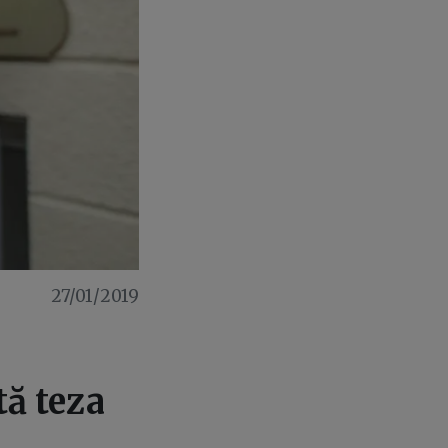
27/01/2019
tă teza