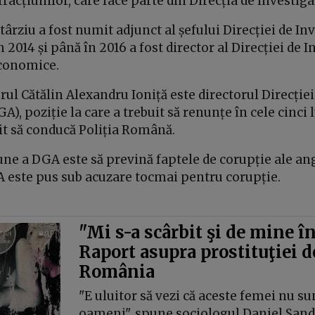
fracțiunilor, care face parte din Direcția de Investiga
târziu a fost numit adjunct al șefului Direcției de In
n 2014 și până în 2016 a fost director al Direcției de 
Economice.
rul Cătălin Alexandru Ioniță este directorul Direcție
), poziție la care a trebuit să renunțe în cele cinci l
it să conducă Poliția Română.
ne a DGA este să prevină faptele de corupție ale ang
A este pus sub acuzare tocmai pentru corupție.
"Mi s-a scârbit şi de mine î
Raport asupra prostituţiei d
România
"E uluitor să vezi că aceste femei nu su
oameni", spune sociologul Daniel Sandu