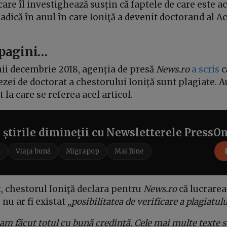
are îl investighează susțin că faptele de care este ac
adică în anul în care Ioniţă a devenit doctorand al 
 pagini…
nii decembrie 2018, agenția de presă
News.ro
a scris
c
ezei de doctorat a chestorului Ioniță sunt plagiate. A
 la care se referea acel articol.
e știrile dimineții cu Newsletterele PressO
i
Viața bună
Migrapop
Mai Bine
 chestorul Ioniţă declara pentru
News.ro
că lucrarea 
2 nu ar fi existat
„posibilitatea de verificare a plagiatul
ă am făcut totul cu bună credință. Cele mai multe texte s