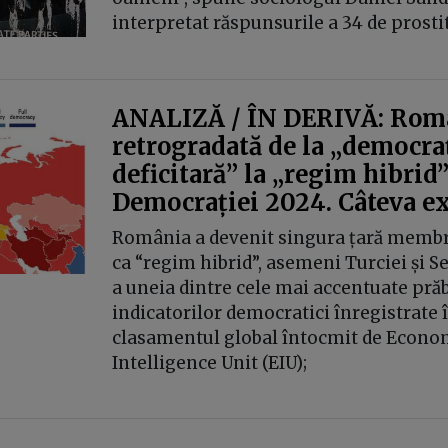
interpretat răspunsurile a 34 de prosti
ANALIZĂ / ÎN DERIVĂ: Româ
retrogradată de la „democra
deficitară” la „regim hibrid
Democrației 2024. Câteva ex
România a devenit singura țară membră
ca “regim hibrid”, asemeni Turciei și S
a uneia dintre cele mai accentuate prăb
indicatorilor democratici înregistrate 
clasamentul global întocmit de Econo
Intelligence Unit (EIU);