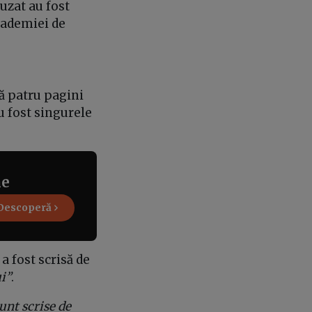
uzat au fost
Academiei de
ă patru pagini
u fost singurele
ne
Descoperă
a fost scrisă de
ui”
.
unt scrise de