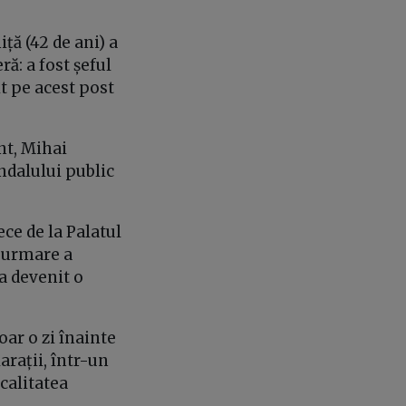
ță (42 de ani) a
ră: a fost șeful
t pe acest post
nt, Mihai
ndalului public
ece de la Palatul
a urmare a
 a devenit o
oar o zi înainte
larații, într-un
calitatea