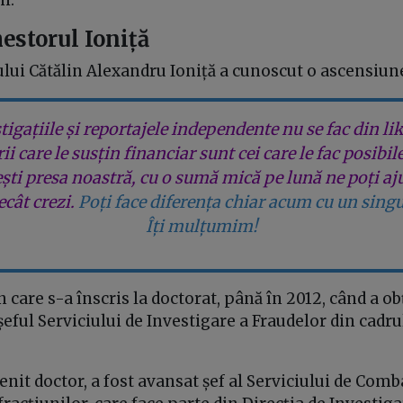
i.
hestorul Ioniță
lui Cătălin Alexandru Ioniță a cunoscut o ascensiune
tigațiile și reportajele independente nu se fac din lik
rii care le susțin financiar sunt cei care le fac posibil
ești presa noastră, cu o sumă mică pe lună ne poți aj
cât crezi.
Poți face diferența chiar acum cu un singu
Îți mulțumim!
 care s-a înscris la doctorat, până în 2012, când a obț
 șeful Serviciului de Investigare a Fraudelor din cadrul
enit doctor, a fost avansat șef al Serviciului de Comb