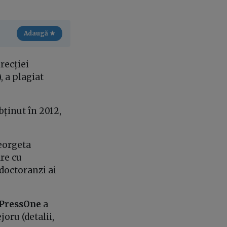
Adaugă ★
recției
 a plagiat
bținut în 2012,
eorgeta
re cu
doctoranzi ai
PressOne
a
joru (detalii,