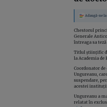
Adaugă-ne la 
Chestorul princi
Generale Anticor
întreaga sa teză
Titlul științific
la Academia de P
Coordonator de 
Ungureanu, care 
suspendare, pen
acestei instituții
Ungureanu a mai
relatat în exclus