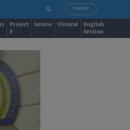
Susține
ri
Project
Istorie
Viitorul
English
F
Section