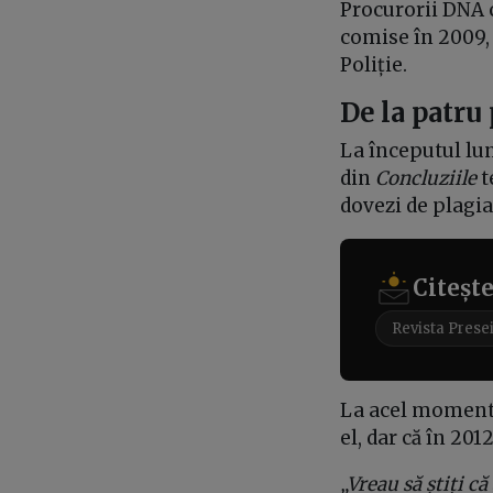
Procurorii DNA c
comise în 2009, 
Poliție.
De la patru
La începutul lu
din
Concluziile
t
dovezi de plagiat
Citeșt
Revista Prese
La acel moment,
el, dar că în 201
„Vreau să știți c