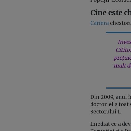
Popești-Leorden
Cine este c
Cariera
chestoru
Inves
Citito
prețui
mult de
Din 2009, anul în
doctor, el a fost
Sectorului 1.
Imediat ce a dev