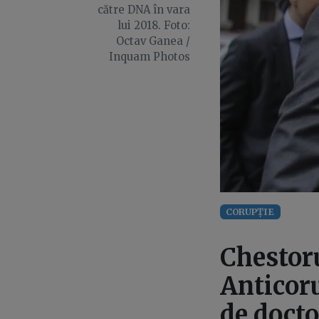
către DNA în vara
lui 2018. Foto:
Octav Ganea /
Inquam Photos
CORUPȚIE
Chestoru
Anticoru
de docto