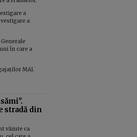
re a Fraudelor.
vestigare a
Investigare a
i Generale
uni în care a
ajaților MAI.
nsămi".
e stradă din
nt văzute ca
, cel care a