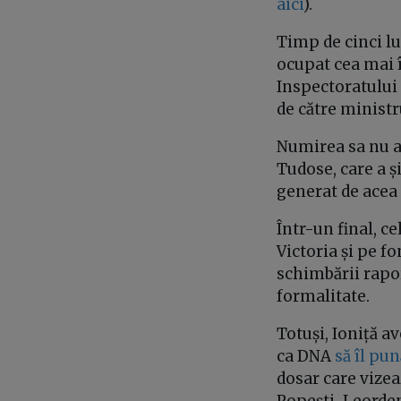
aici
).
Timp de cinci lun
ocupat cea mai în
Inspectoratului 
de către minist
Numirea sa nu a
Tudose, care a 
generat de acea 
Într-un final, ce
Victoria și pe f
schimbării rapor
formalitate.
Totuși, Ioniță a
ca DNA
să îl pu
dosar care vizea