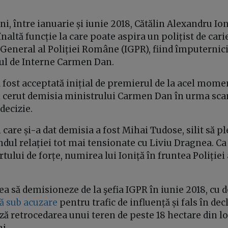
i, între ianuarie și iunie 2018, Cătălin Alexandru Ioni
altă funcție la care poate aspira un polițist de carie
General al Poliției Române (IGPR), fiind împuternici
rul de Interne Carmen Dan.
 fost acceptată inițial de premierul de la acel mome
și cerut demisia ministrului Carmen Dan în urma sca
decizie.
l care și-a dat demisia a fost Mihai Tudose, silit să pl
ondul relației tot mai tensionate cu Liviu Dragnea. C
tului de forțe, numirea lui Ioniță în fruntea Poliției
vea să demisioneze de la şefia IGPR în iunie 2018, cu d
nă sub acuzare
pentru trafic de influență și fals în dec
ză retrocedarea unui teren de peste 18 hectare din lo