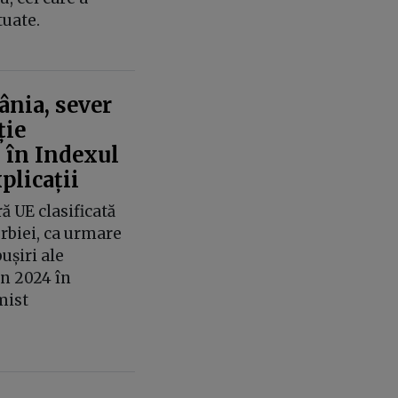
tuate.
nia, sever
ție
” în Indexul
plicații
 UE clasificată
erbiei, ca urmare
ușiri ale
în 2024 în
mist