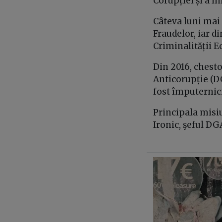
Corupției și a In
Câteva luni mai 
Fraudelor, iar di
Criminalității 
Din 2016, chesto
Anticorupție (DGA
fost împuternic
Principala misiu
Ironic, şeful DG