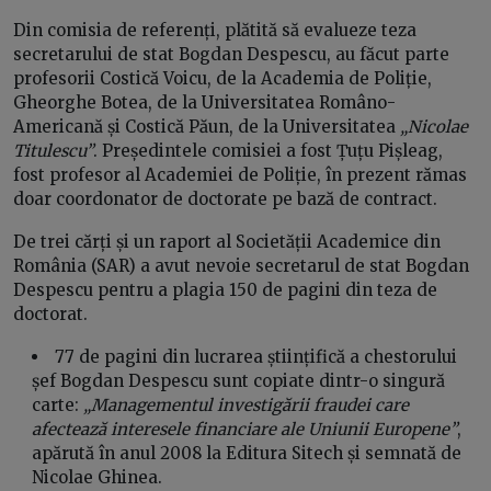
Din comisia de referenți, plătită să evalueze teza
secretarului de stat Bogdan Despescu, au făcut parte
profesorii Costică Voicu, de la Academia de Poliție,
Gheorghe Botea, de la Universitatea Româno-
Americană și Costică Păun, de la Universitatea
„Nicolae
Titulescu”
. Președintele comisiei a fost Țuțu Pișleag,
fost profesor al Academiei de Poliție, în prezent rămas
doar coordonator de doctorate pe bază de contract.
De trei cărți și un raport al Societății Academice din
România (SAR) a avut nevoie secretarul de stat Bogdan
Despescu pentru a plagia 150 de pagini din teza de
doctorat.
77 de pagini din lucrarea științifică a chestorului
șef Bogdan Despescu sunt copiate dintr-o singură
carte:
„Managementul investigării fraudei care
afectează interesele financiare ale Uniunii Europene”
,
apărută în anul 2008 la Editura Sitech și semnată de
Nicolae Ghinea.