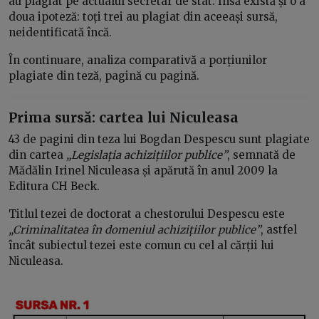
au plagiat pe actualul secretar de stat. Însă există și o a
doua ipoteză: toți trei au plagiat din aceeași sursă,
neidentificată încă.
În continuare, analiza comparativă a porțiunilor
plagiate din teză, pagină cu pagină.
Prima sursă: cartea lui Niculeasa
43 de pagini din teza lui Bogdan Despescu sunt plagiate
din cartea
„Legislația achizițiilor publice”
, semnată de
Mădălin Irinel Niculeasa și apărută în anul 2009 la
Editura CH Beck.
Titlul tezei de doctorat a chestorului Despescu este
„Criminalitatea în domeniul achizițiilor publice”
, astfel
încât subiectul tezei este comun cu cel al cărții lui
Niculeasa.