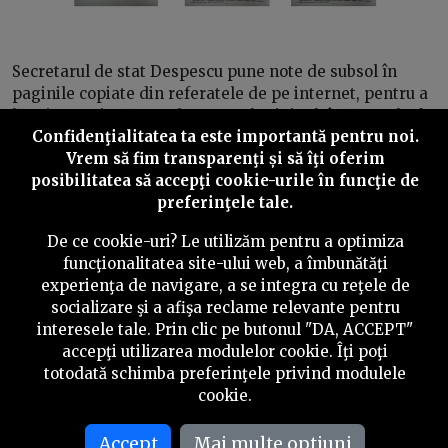
Secretarul de stat Despescu pune note de subsol în
paginile copiate din referatele de pe internet, pentru a
lăsa impresia că textul este unul original, însă notele de
Confidenţialitatea ta este importantă pentru noi.
subsol sunt inventate și nu corespund lucrărilor
Vrem să fim transparenţi și să îţi oferim
indicate.
posibilitatea să accepţi cookie-urile în funcţie de
De exemplu, la nota 98 de la pagina 62 este menționată
preferinţele tale.
lucrarea
„Managementul investigării fraudei care
De ce cookie-uri? Le utilizăm pentru a optimiza
afectează interesele financiare ale Uniunii Europene”
,
funcţionalitatea site-ului web, a îmbunătăţi
semnată de Nicolae Ghinea și apărută în anul 2008 la
experienţa de navigare, a se integra cu reţele de
Editura Sitech din Craiova.
socializare şi a afişa reclame relevante pentru
Această notă este pusă după o definiție dată corporației
interesele tale. Prin clic pe butonul "DA, ACCEPT"
multinaționale, însă în cartea lui Ghinea nu există nicio
accepţi utilizarea modulelor cookie. Îţi poţi
referire la corporații naționale, multinaționale sau
totodată schimba preferinţele privind modulele
transnaționale.
cookie.
Același lucru se întâmplă și în cazul notei de subsol 101,
Accept
Mai multe optiuni