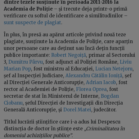
dintre tezele susținute în perioada 2011-2016 la
Academia de Poliție
– și trecute deja printr-o primă
verificare cu softul de identificare a similitudinilor –
sunt suspecte de plagiat
.
În plus, în presă au apărut articole privind nouă teze
plagiate, susținute la Academia de Poliție, care aparțin
unor persoane care au deținut sau încă dețin funcții
publice importante:
Robert Negoiță
, primar al Sectorului
3,
Dumitru Pârvu
, fost adjunct al Poliției Române,
Liviu
Marian Pop
, fost ministru al Educației,
Lucian Netejoru
,
șef al Inspecției Judiciare,
Alexandru Cătălin Ioniță
, șef
al Direcției Generale Anticorupție,
Adrian Iacob
, fost
rector al Academiei de Poliție,
Florea Oprea
, fost
secretar de stat în Ministerul de Interne,
Bogdan
Ciobanu
, șeful Direcției de Investigații din Direcția
Generală Anticorupție, și
Dorel Matei
, judecător.
Titlul lucrării științifice care i-a adus lui Despescu
distincția de doctor în științe este
„Criminalitatea în
domeniul achizițiilor publice”
.