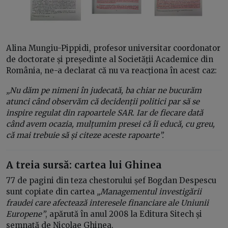
Alina Mungiu-Pippidi, profesor universitar coordonator
de doctorate și președinte al Societății Academice din
România, ne-a declarat că nu va reacționa în acest caz:
„Nu dăm pe nimeni în judecată, ba chiar ne bucurăm
atunci când observăm că decidenții politici par să se
inspire regulat din rapoartele SAR. Iar de fiecare dată
când avem ocazia, mulțumim presei că îi educă, cu greu,
că mai trebuie să și citeze aceste rapoarte”.
A treia sursă: cartea lui Ghinea
77 de pagini din teza chestorului șef Bogdan Despescu
sunt copiate din cartea
„Managementul investigării
fraudei care afectează interesele financiare ale Uniunii
Europene”
, apărută în anul 2008 la Editura Sitech și
semnată de Nicolae Ghinea.