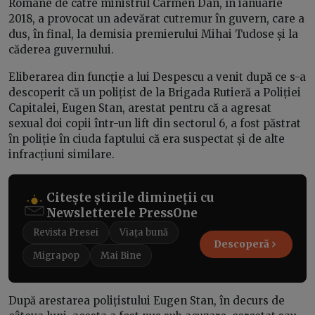
Române de către ministrul Carmen Dan, în ianuarie
2018, a provocat un adevărat cutremur în guvern, care a
dus, în final, la demisia premierului Mihai Tudose și la
căderea guvernului.
Eliberarea din funcție a lui Despescu a venit după ce s-a
descoperit că un polițist de la Brigada Rutieră a Poliției
Capitalei, Eugen Stan, arestat pentru că a agresat
sexual doi copii într-un lift din sectorul 6, a fost păstrat
în poliție în ciuda faptului că era suspectat și de alte
infracțiuni similare.
Citește știrile dimineții cu
Newsletterele PressOne
Revista Presei
Viața bună
Descoperă
Migrapop
Mai Bine
După arestarea polițistului Eugen Stan, în decurs de