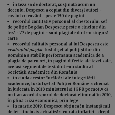
în teza sa de doctorat, susținută acum un
deceniu, Despescu a copiat din diverși autori -
cuvânt cu cuvânt - peste 150 de pagini
recordul cantitativ personal al chestorului șef
de poliție Bogdan Despescu: peste o cincime din
teză - 77 de pagini - sunt plagiate dintr-o singură
carte
recordul calitativ personal al lui Despescu este
cvadruplul plagiat
: fostul șef al polițiștilor din
România a stabilit performanța academică de a
plagia de patru ori, în pagini diferite ale tezei sale,
același segment de text dintr-un studiu al
Societății Academice din România
în ciuda acestor încălcări ale integrității
academice, fostul șef al Poliției Române a chemat
în judecată în 2018 ministerul și IGPR pe motiv că
nu i-au acordat sporul de doctorat eliminat în 2010,
în plină criză economică, prin lege
în martie 2019, Despescu obținea în instanță mii
de lei - inclusiv actualizări cu rata inflației - drept