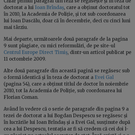
Chiar primul paragraf din teză se regăsește și în teza de
doctorat a lui
Ioan Brîndaș
, care a obținut doctoratul tot
în 2010, la Academia de Poliție, și tot sub coordonarea
lui Ioan Dascălu, doar că în decembrie, deci cu cinci luni
mai târziu.
Mai departe, următoarele două paragrafe de la pagina
9 sunt plagiate, cu mici reformulări, de pe site-ul
Centrul Europe Direct Timiș
, dintr-un articol publicat pe
11 octombrie 2009.
Alte două paragrafe din această pagină se regăsesc sub
o formă identică și în teza de doctorat a
Evei Gal
(pagina 54), care a obținut titlul de doctor în noiembrie
2010, tot la Academia de Poliție, sub coordonarea lui
Florian Coman.
Având în vedere că o serie de paragrafe din pagina 9 a
tezei de doctorat a lui Bogdan Despescu se regăsesc și
în lucrările lui Ioan Brîndaș și a Evei Gal, susținute după
cea a lui Despescu, tentația ar fi să credem că cei doi l-