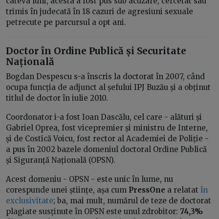
câteva luni, acesta a fost pus sub acuzare, cercetat sau
trimis în judecată în 18 cazuri de agresiuni sexuale
petrecute pe parcursul a opt ani.
Doctor în Ordine Publică și Securitate
Națională
Bogdan Despescu s-a înscris la doctorat în 2007, când
ocupa funcția de adjunct al șefului IPJ Buzău și a obținut
titlul de doctor în iulie 2010.
Coordonator i-a fost Ioan Dascălu, cel care - alături și
Gabriel Oprea, fost vicepremier și ministru de Interne,
și de Costică Voicu, fost rector al Academiei de Poliție -
a pus în 2002 bazele domeniul doctoral Ordine Publică
și Siguranță Națională (OPSN).
Acest domeniu - OPSN - este unic în lume, nu
corespunde unei științe, așa cum
PressOne
a relatat
în
exclusivitate
; ba, mai mult, numărul de teze de doctorat
plagiate susținute în OPSN este unul zdrobitor:
74,3%