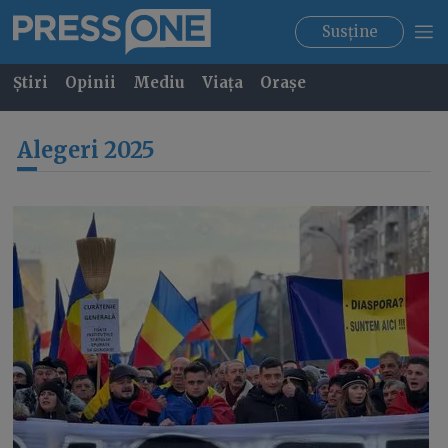
Susține
Știri
Opinii
Mediu
Viața
Orașe
Alegeri 2025