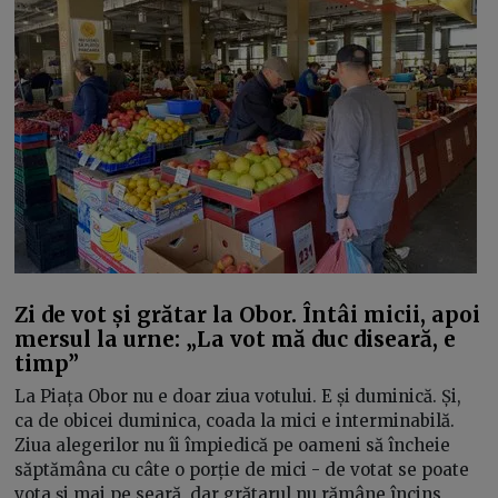
Zi de vot și grătar la Obor. Întâi micii, apoi
mersul la urne: „La vot mă duc diseară, e
timp”
La Piața Obor nu e doar ziua votului. E și duminică. Și,
ca de obicei duminica, coada la mici e interminabilă.
Ziua alegerilor nu îi împiedică pe oameni să încheie
săptămâna cu câte o porție de mici - de votat se poate
vota și mai pe seară, dar grătarul nu rămâne încins