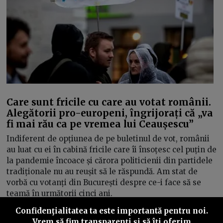
Care sunt fricile cu care au votat românii.
Alegătorii pro-europeni, îngrijorați că „va
fi mai rău ca pe vremea lui Ceaușescu”
Indiferent de opțiunea de pe buletinul de vot, românii
au luat cu ei în cabină fricile care îi însoțesc cel puțin de
la pandemie încoace și cărora politicienii din partidele
tradiționale nu au reușit să le răspundă. Am stat de
vorbă cu votanți din București despre ce-i face să se
teamă în următorii cinci ani.
Confidenţialitatea ta este importantă pentru noi.
Luiza Popovici
05/05/2025
Vrem să fim transparenţi și să îţi oferim