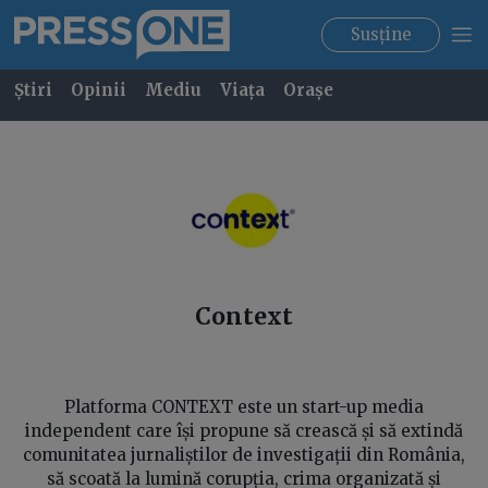
Susține
Știri
Opinii
Mediu
Viața
Orașe
Context
Platforma CONTEXT este un start-up media
independent care își propune să crească și să extindă
comunitatea jurnaliștilor de investigații din România,
să scoată la lumină corupția, crima organizată și