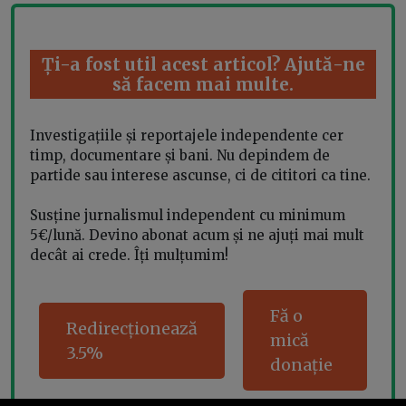
Ți-a fost util acest articol? Ajută-ne
să facem mai multe.
Investigațiile și reportajele independente cer
timp, documentare și bani. Nu depindem de
partide sau interese ascunse, ci de cititori ca tine.
Susține jurnalismul independent cu minimum
5€/lună. Devino abonat acum și ne ajuți mai mult
decât ai crede. Îți mulțumim!
Fă o
Redirecționează
mică
3.5%
donație