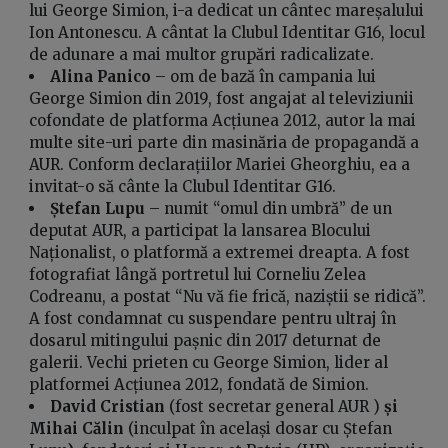
lui George Simion, i-a dedicat un cântec mareșalului
Ion Antonescu. A cântat la Clubul Identitar G16, locul
de adunare a mai multor grupări radicalizate.
Alina Panico
– om de bază în campania lui
George Simion din 2019, fost angajat al televiziunii
cofondate de platforma Acțiunea 2012, autor la mai
multe site-uri parte din masinăria de propagandă a
AUR. Conform declarațiilor Mariei Gheorghiu, ea a
invitat-o să cânte la Clubul Identitar G16.
Ștefan Lupu
– numit “omul din umbră” de un
deputat AUR, a participat la lansarea Blocului
Naționalist, o platformă a extremei dreapta. A fost
fotografiat lângă portretul lui Corneliu Zelea
Codreanu, a postat “Nu vă fie frică, naziștii se ridică”.
A fost condamnat cu suspendare pentru ultraj în
dosarul mitingului pașnic din 2017 deturnat de
galerii. Vechi prieten cu George Simion, lider al
platformei Acțiunea 2012, fondată de Simion.
David Cristian
(fost secretar general AUR )
și
Mihai Călin
(inculpat în același dosar cu Ștefan