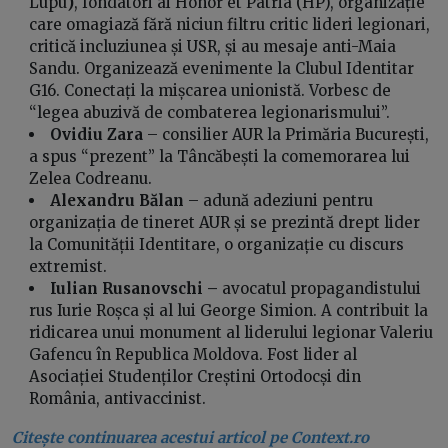
Lupu
)
, fondatori ai Honor et Patria (HP), organizație
care omagiază fără niciun filtru critic lideri legionari,
critică incluziunea și USR, și au mesaje anti-Maia
Sandu. Organizează evenimente la Clubul Identitar
G16. Conectați la mișcarea unionistă. Vorbesc de
“legea abuzivă de combaterea legionarismului”.
Ovidiu Zara
– consilier AUR la Primăria București,
a spus “prezent” la Tâncăbești la comemorarea lui
Zelea Codreanu.
Alexandru Bălan
– adună adeziuni pentru
organizația de tineret AUR și se prezintă drept lider
la Comunității Identitare, o organizație cu discurs
extremist.
Iulian Rusanovschi –
avocatul propagandistului
rus Iurie Roșca și al lui George Simion. A contribuit la
ridicarea unui monument al liderului legionar Valeriu
Gafencu în Republica Moldova. Fost lider al
Asociației Studenților Creștini Ortodocși din
România, antivaccinist.
Citește continuarea acestui articol pe Context.ro