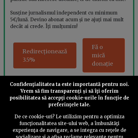
Susține jurnalismul independent cu minimum
5€/lună. Devino abonat acum și ne ajuți mai mult
decât ai crede. Îți mulțumim!
Fă o
Redirecționează
mică
3.5%
donație
Confidenţialitatea ta este importantă pentru noi.
Vrem să fim transparenţi și să îţi oferim
Share this
posibilitatea să accepţi cookie-urile în funcţie de
preferinţele tale.
De ce cookie-uri? Le utilizăm pentru a optimiza
funcţionalitatea site-ului web, a îmbunătăţi
experienţa de navigare, a se integra cu reţele de
©
2026
PressOne.ro
socializare şi a afişa reclame relevante pentru