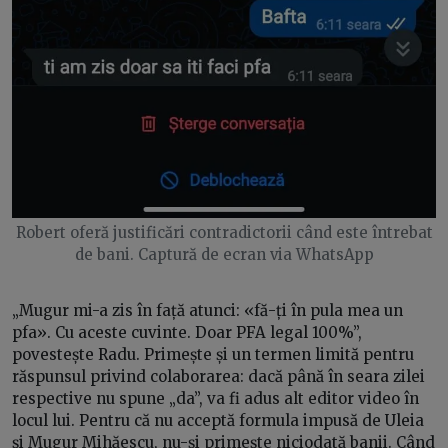
Robert oferă justificări contradictorii când este întrebat
de bani. Captură de ecran via WhatsApp
„Mugur mi-a zis în față atunci: «fă-ți în pula mea un
pfa». Cu aceste cuvinte. Doar PFA legal 100%”,
povestește Radu. Primește și un termen limită pentru
răspunsul privind colaborarea: dacă până în seara zilei
respective nu spune „da”, va fi adus alt editor video în
locul lui. Pentru că nu acceptă formula impusă de Uleia
și Mugur Mihăescu, nu-și primește niciodată banii. Când