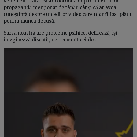
vehement - atât că ar coordona departamentul de
propagandă menționat de tânăr, cât și că ar avea
cunoștință despre un editor video care n-ar fi fost plătit
pentru munca depusă.
Sursa noastră are probleme psihice, delirează, își
imaginează discuții, ne transmit cei doi.