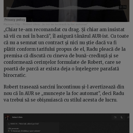
Razvan Filip
·
Robert Uleia: „la noi se lucrează la foc automat”
„Chiar te-am recomandat cu drag. Și chiar am insistat
să vii cu noi în barcă”, îl asigură tânărul AUR-ist. Cu toate
că nu a semnat un contract și nici nu știe dacă va fi
plătit conform tarifului propus de el, Radu pleacă de la
premisa că discută cu cineva de bună-credință și se
conformează cerințelor formulate de Robert, care se
poartă de parcă ar exista deja o înțelegere parafată
birocratic.
Robert trasează sarcini încontinuu și-l avertizează din
nou că în AUR se „muncește la foc automat”, deci Radu
va trebui să se obișnuiască cu stilul acesta de lucru.