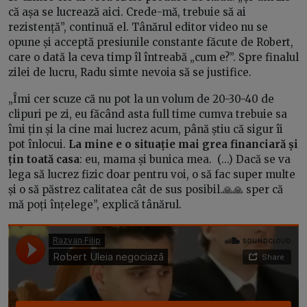
că așa se lucrează aici. Crede-mă, trebuie să ai
rezistență”, continuă el. Tânărul editor video nu se
opune și acceptă presiunile constante făcute de Robert,
care o dată la ceva timp îl întreabă „cum e?”. Spre finalul
zilei de lucru, Radu simte nevoia să se justifice.
„Îmi cer scuze că nu pot la un volum de 20-30-40 de
clipuri pe zi, eu făcând asta full time cumva trebuie sa
îmi țin și la cine mai lucrez acum, până știu că sigur îi
pot înlocui.
La mine e o situație mai grea financiară și
țin toată casa
: eu, mama și bunica mea. (...) Dacă se va
lega să lucrez fizic doar pentru voi, o să fac super multe
și o să păstrez calitatea cât de sus posibil.🙏🙏 sper că
mă poți înțelege”, explică tânărul.