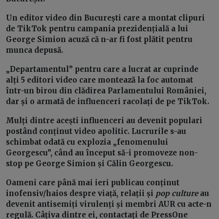
Un editor video din București care a montat clipuri
de TikTok pentru campania prezidențială a lui
George Simion acuză că n-ar fi fost plătit pentru
munca depusă.
„Departamentul” pentru care a lucrat ar cuprinde
alți 5 editori video care montează la foc automat
într-un birou din clădirea Parlamentului României,
dar și o armată de influenceri racolați de pe TikTok.
Mulți dintre acești influenceri au devenit populari
postând conținut video apolitic. Lucrurile s-au
schimbat odată cu explozia „fenomenului
Georgescu”, când au început să-i promoveze non-
stop pe George Simion și Călin Georgescu.
Oameni care până mai ieri publicau conținut
inofensiv/haios despre viață, relații și
pop culture
au
devenit antisemiți virulenți și membri AUR cu acte-n
regulă. Câțiva dintre ei, contactați de PressOne