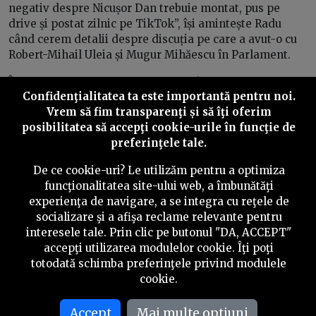
negativ despre Nicușor Dan trebuie montat, pus pe
drive și postat zilnic pe TikTok”, își amintește Radu
când cerem detalii despre discuția pe care a avut-o cu
Robert-Mihail Uleia și Mugur Mihăescu în Parlament.
În aceeași discuție Mihăescu l-ar fi îndrumat pe Uleia să
Confidenţialitatea ta este importantă pentru noi.
contacteze toți influencerii apropiați de AUR și să le
Vrem să fim transparenţi și să îţi oferim
prezinte strategia de atacare a noului președinte.
posibilitatea să accepţi cookie-urile în funcţie de
„Zicea să-i contacteze direct, fie de pe contul personal,
preferinţele tale.
fie de pe al lui (n.r. al lui Mihăescu), ca să fie mai ok, mai
credibil”, continuă sursa PressOne.
De ce cookie-uri? Le utilizăm pentru a optimiza
funcţionalitatea site-ului web, a îmbunătăţi
experienţa de navigare, a se integra cu reţele de
socializare şi a afişa reclame relevante pentru
interesele tale. Prin clic pe butonul "DA, ACCEPT"
accepţi utilizarea modulelor cookie. Îţi poţi
totodată schimba preferinţele privind modulele
cookie.
Accept
Mai multe optiuni