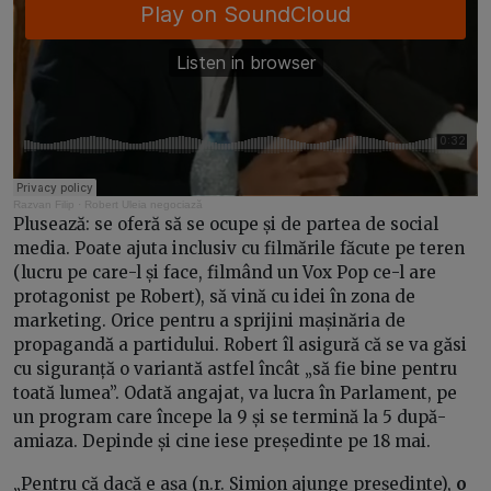
Razvan Filip
·
Robert Uleia negociază
Plusează: se oferă să se ocupe și de partea de social
media. Poate ajuta inclusiv cu filmările făcute pe teren
(lucru pe care-l și face, filmând un Vox Pop ce-l are
protagonist pe Robert), să vină cu idei în zona de
marketing. Orice pentru a sprijini mașinăria de
propagandă a partidului. Robert îl asigură că se va găsi
cu siguranță o variantă astfel încât „să fie bine pentru
toată lumea”. Odată angajat, va lucra în Parlament, pe
un program care începe la 9 și se termină la 5 după-
amiaza. Depinde și cine iese președinte pe 18 mai.
„Pentru că dacă e așa (n.r. Simion ajunge președinte),
o