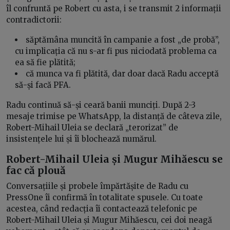
îl confruntă pe Robert cu asta, i se transmit 2 informații
contradictorii:
săptămâna muncită în campanie a fost „de probă”,
cu implicația că nu s-ar fi pus niciodată problema ca
ea să fie plătită;
că munca va fi plătită, dar doar dacă Radu acceptă
să-și facă PFA.
Radu continuă să-și ceară banii munciți. După 2-3
mesaje trimise pe WhatsApp, la distanță de câteva zile,
Robert-Mihail Uleia se declară „terorizat” de
insistențele lui și îi blochează numărul.
Robert-Mihail Uleia și Mugur Mihăescu se
fac că plouă
Conversațiile și probele împărtășite de Radu cu
PressOne îi confirmă în totalitate spusele. Cu toate
acestea, când redacția îi contactează telefonic pe
Robert-Mihail Uleia și Mugur Mihăescu, cei doi neagă