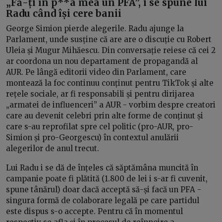
„Fă-ți în p**a mea un PFA”, i se spune lui
Radu când își cere banii
George Simion pierde alegerile. Radu ajunge la
Parlament, unde susține că are are o discuție cu Robert
Uleia și Mugur Mihăescu. Din conversație reiese că cei 2
ar coordona un nou departament de propagandă al
AUR. Pe lângă editorii video din Parlament, care
montează la foc continuu conținut pentru TikTok și alte
rețele sociale, ar fi responsabili și pentru dirijarea
„armatei de influenceri” a AUR - vorbim despre creatori
care au devenit celebri prin alte forme de conținut și
care s-au reprofilat spre cel politic (pro-AUR, pro-
Simion și pro-Georgescu) în contextul anulării
alegerilor de anul trecut.
Lui Radu i se dă de înțeles că săptămâna muncită în
campanie poate fi plătită (1.800 de lei i s-ar fi cuvenit,
spune tânărul) doar dacă acceptă să-și facă un PFA -
singura formă de colaborare legală pe care partidul
este dispus s-o accepte. Pentru că în momentul