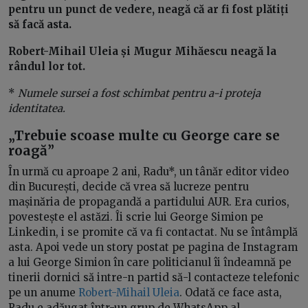
pentru un punct de vedere, neagă că ar fi fost plătiți
să facă asta.
Robert-Mihail Uleia și Mugur Mihăescu neagă la
rândul lor tot.
*
Numele sursei a fost schimbat pentru a-i proteja
identitatea.
„Trebuie scoase multe cu George care se
roagă”
În urmă cu aproape 2 ani, Radu*, un tânăr editor video
din București, decide că vrea să lucreze pentru
mașinăria de propagandă a partidului AUR. Era curios,
povestește el astăzi. Îi scrie lui George Simion pe
Linkedin, i se promite că va fi contactat. Nu se întâmplă
asta. Apoi vede un story postat pe pagina de Instagram
a lui George Simion în care politicianul îi îndeamnă pe
tinerii dornici să intre-n partid să-l contacteze telefonic
pe un anume
Robert-Mihail Uleia
. Odată ce face asta,
Radu e adăugat într-un grup de WhatsApp al