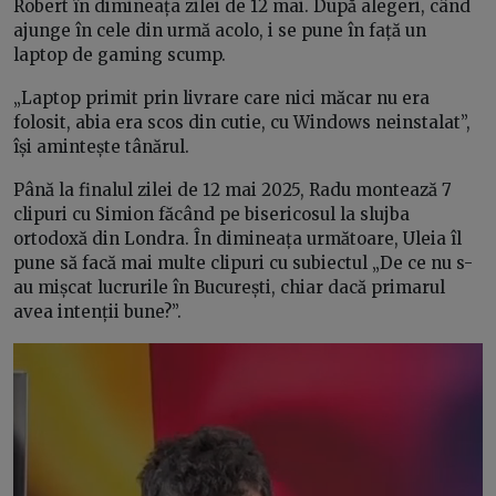
Robert în dimineața zilei de 12 mai. După alegeri, când
ajunge în cele din urmă acolo, i se pune în față un
laptop de gaming scump.
„Laptop primit prin livrare care nici măcar nu era
folosit, abia era scos din cutie, cu Windows neinstalat”,
își amintește tânărul.
Până la finalul zilei de 12 mai 2025, Radu montează 7
clipuri cu Simion făcând pe bisericosul la slujba
ortodoxă din Londra. În dimineața următoare, Uleia îl
pune să facă mai multe clipuri cu subiectul „De ce nu s-
au mișcat lucrurile în București, chiar dacă primarul
avea intenții bune?”.