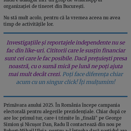
organizației de tineret din București.
Nu stă mult acolo, pentru că la vremea aceea nu avea
timp de activitățile lor.
Investigațiile și reportajele independente nu se
fac din like-uri. Cititorii care le susțin financiar
sunt cei care le fac posibile. Dacă prețuiești presa
noastră, cu o sumă mică pe lună ne poți ajuta
mai mult decât crezi.
Poți face diferența chiar
acum cu un singur click! Îți mulțumim!
Primăvara anului 2025. În România începe campania
electorală pentru alegerile prezidențiale. Chiar după ce
are loc primul tur, care-i trimite în „finală” pe George
Simion și Nicușor Dan, Radu îl contactează din nou pe
Robert-Mihail Uleia, pentru a-l întreba dacă partidul are