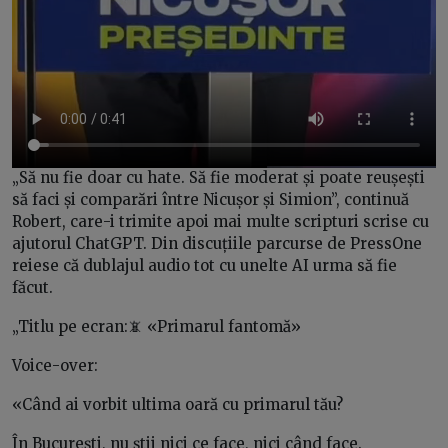
„Să nu fie doar cu hate. Să fie moderat și poate reușești
să faci și comparări între Nicușor și Simion”, continuă
Robert, care-i trimite apoi mai multe scripturi scrise cu
ajutorul ChatGPT. Din discuțiile parcurse de PressOne
reiese că dublajul audio tot cu unelte AI urma să fie
făcut.
„Titlu pe ecran:📵 «Primarul fantomă»
Voice-over:
«Când ai vorbit ultima oară cu primarul tău?
În București, nu știi nici ce face, nici când face.