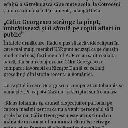
echipă o să trebuiască să se mute acolo, la Cotroceni
,
și una să rămână în Parlament”, adaugă Uleia.
„Călin Georgescu strânge la piept,
îmbrățișează și îi sărută pe copiii aflați în
public”
În zilele următoare, Radu e pus să facă videoclipuri în
care mai mulți membri USR sunt acuzați că se dau (în
mod mincinos) foști membri AUR ce au sărit cealaltă
barcă, dar și un colaj în care Călin Georgescu e
comparat favorabil cu Nicușor Dan și cu ceilalți
președinți din istoria recentă a României.
Un capitol în care Georgescu e comparat cu Iohannis se
numește „Pe capota Mașinii” și scriptul sună cam așa:
„Klaus Iohannis își aruncă disprețuitor paltonul pe
capota mașinii pentru că nu a venit personalul să îi
preia haina.
Călin Georgescu este atins timid cu
mâna de un om și el nu numai că nu își retrage