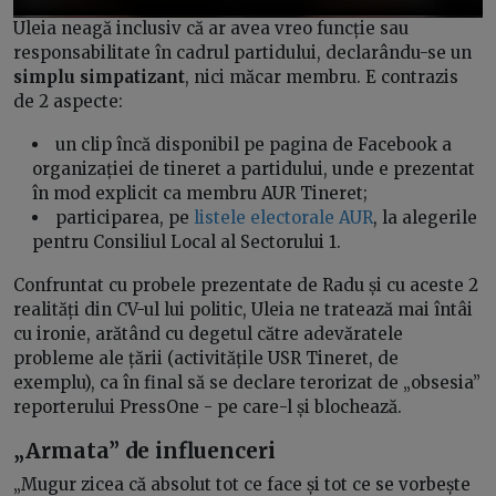
Uleia neagă inclusiv că ar avea vreo funcție sau
responsabilitate în cadrul partidului, declarându-se un
simplu simpatizant
, nici măcar membru. E contrazis
de 2 aspecte:
un clip încă disponibil pe pagina de Facebook a
organizației de tineret a partidului, unde e prezentat
în mod explicit ca membru AUR Tineret;
participarea, pe
listele electorale AUR
, la alegerile
pentru Consiliul Local al Sectorului 1.
Confruntat cu probele prezentate de Radu și cu aceste 2
realități din CV-ul lui politic, Uleia ne tratează mai întâi
cu ironie, arătând cu degetul către adevăratele
probleme ale țării (activitățile USR Tineret, de
exemplu), ca în final să se declare terorizat de „obsesia”
reporterului PressOne - pe care-l și blochează.
„Armata” de influenceri
„Mugur zicea că absolut tot ce face și tot ce se vorbește