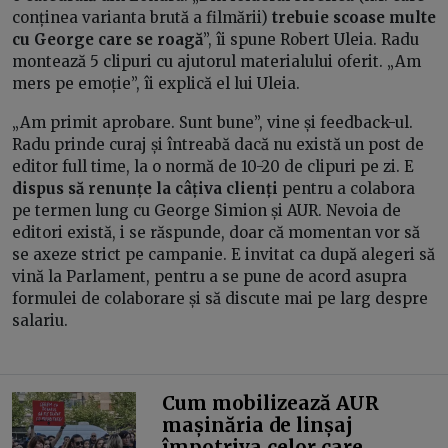
conținea varianta brută a filmării)
trebuie scoase multe
cu George care se roagă
”, îi spune Robert Uleia. Radu
montează 5 clipuri cu ajutorul materialului oferit. „Am
mers pe emoție”, îi explică el lui Uleia.
„Am primit aprobare. Sunt bune”, vine și feedback-ul.
Radu prinde curaj și întreabă dacă nu există un post de
editor full time, la o normă de 10-20 de clipuri pe zi. E
dispus să renunțe la câțiva clienți
pentru a colabora
pe termen lung cu George Simion și AUR. Nevoia de
editori există, i se răspunde, doar că momentan vor să
se axeze strict pe campanie. E invitat ca după alegeri să
vină la Parlament, pentru a se pune de acord asupra
formulei de colaborare și să discute mai pe larg despre
salariu.
Cum mobilizează AUR
mașinăria de linșaj
împotriva celor care