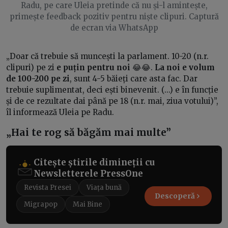
Radu, pe care Uleia pretinde că nu și-l amintește,
primește feedback pozitiv pentru niște clipuri. Captură
de ecran via WhatsApp
„Doar că trebuie să muncești la parlament. 10-20 (n.r.
clipuri) pe zi
e puțin pentru noi
😂😂.
La noi e volum
de 100-200 pe zi
, sunt 4-5 băieți care asta fac. Dar
trebuie suplimentat, deci ești binevenit. (...) e în funcție
și de ce rezultate dai până pe 18 (n.r. mai, ziua votului)”,
îl informează Uleia pe Radu.
„Hai te rog să băgăm mai multe”
Citește știrile dimineții cu
Newsletterele PressOne
Revista Presei
Viața bună
Descoperă
Migrapop
Mai Bine