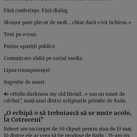
Fără conferințe. Fără dialog.
Nicușor pare plecat de mult… chiar dacă e tot în birou.»
Text pe ecran:
Puține apariții publice
Comunicare slabă pe social media
Lipsa transparenței
Sugestie de sunet:
🔊 «Hello darkness my old friend…» sau un sunet de
crichet”, sună unul dintre scripturile primite de Radu.
„O echipă o să trebuiască să se mute acolo,
la Cotroceni”
Robert are un target de 50 clipuri pentru ziua de 13 mai.
10 dintre ele ar vrea să fie produse de Radu. „Ți-am zis