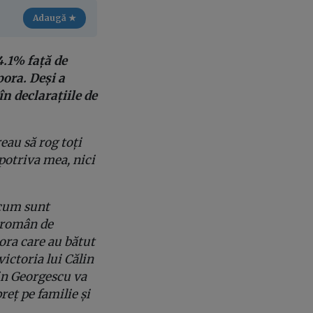
Adaugă ★
4.1% față de
pora.
Deși a
în declarațiile de
eau să rog toți
potriva mea, nici
acum sunt
i român de
ora care au bătut
victoria lui Călin
lin Georgescu va
reț pe familie și