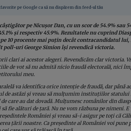
favorite pe Google ca să nu dispărem din feed-ul tău
 câștigător pe Nicușor Dan, cu un scor de 54.9% sau 5
5.1% și respectiv 45.9%. Rezultatele nu cuprind Dias
pe 10 procente mai puțin decât contracandidatul lui,
t poll-uri George Simion își revendică victoria.
ii clari ai acestor alegeri. Revendicăm clar victoria. Vr
ile de vot să nu admită nicio fraudă electorală, nici îm
titorului meu.
alelă va identifica orice intenție de fraudă, dar până 
l de astăzi și vreau să mulțumim instituțiilor statulu
 de care au dat dovadă. Mulțumesc românilor din diasp
să fie alături de țară.
Nu ne vom răzbuna pe nimeni.
E 
președintele României și vreau să-i asigur pe toți că Că
rea țării noastre. Ca președinte al României voi pune p
 cei care vor să trăiască în țară
.