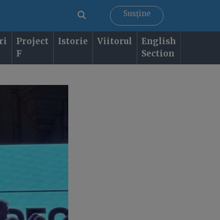
Susține
ri
Project
Istorie
Viitorul
English
F
Section