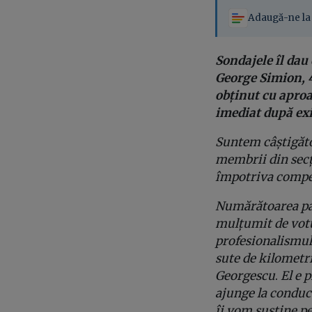
Adaugă-ne la 
Sondajele îl dau
George Simion, 4
obținut cu aproa
imediat după exi
Suntem câștigător
membrii din secți
împotriva compe
Numărătoarea par
mulțumit de votu
profesionalismul
sute de kilometri 
Georgescu
.
El e 
ajunge la conduce
îi vom susține pe