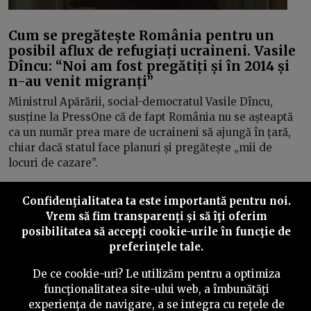
Cum se pregătește România pentru un
posibil aflux de refugiați ucraineni. Vasile
Dîncu: “Noi am fost pregătiți și în 2014 și
n-au venit migranți”
Ministrul Apărării, social-democratul Vasile Dîncu,
susține la PressOne că de fapt România nu se așteaptă
ca un număr prea mare de ucraineni să ajungă în țară,
chiar dacă statul face planuri și pregătește „mii de
locuri de cazare”.
Confidenţialitatea ta este importantă pentru noi.
Vrem să fim transparenţi și să îţi oferim
posibilitatea să accepţi cookie-urile în funcţie de
Inapoi
Inainte
preferinţele tale.
De ce cookie-uri? Le utilizăm pentru a optimiza
funcţionalitatea site-ului web, a îmbunătăţi
experienţa de navigare, a se integra cu reţele de
©
2026
PressOne.ro