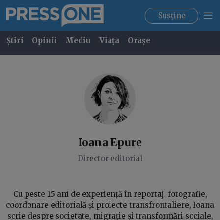
Susține
Știri
Opinii
Mediu
Viața
Orașe
Ioana
Epure
Director editorial
Cu peste 15 ani de experiență în reportaj, fotografie,
coordonare editorială și proiecte transfrontaliere, Ioana
scrie despre societate, migrație și transformări sociale,