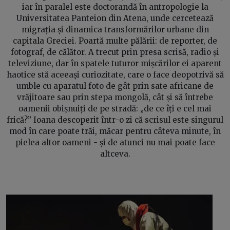
iar în paralel este doctorandă în antropologie la
Universitatea Panteion din Atena, unde cercetează
migrația și dinamica transformărilor urbane din
capitala Greciei. Poartă multe pălării: de reporter, de
fotograf, de călător. A trecut prin presa scrisă, radio și
televiziune, dar în spatele tuturor mișcărilor ei aparent
haotice stă aceeași curiozitate, care o face deopotrivă să
umble cu aparatul foto de gât prin sate africane de
vrăjitoare sau prin stepa mongolă, cât și să întrebe
oamenii obișnuiți de pe stradă: „de ce îți e cel mai
frică?” Ioana descoperit într-o zi că scrisul este singurul
mod în care poate trăi, măcar pentru câteva minute, în
pielea altor oameni - și de atunci nu mai poate face
altceva.