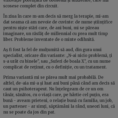
vinovăție potențată de oboseală și anxietate, care mă
scosese complet din circuit.
În ziua în care m-am decis să merg la terapie, mi-am
dat seama că am nevoie de cuvinte: de nume științifice
pentru niște stări care, de ani buni, mi se păreau
imaginare, un răsfăț de millennial cu prea mult timp
liber. Probleme inventate de o minte odihnită.
Aș fi fost la fel de mulțumită să aud, din gura unui
specialist, oricare din variante: „N-ai nicio problemă, ți
s-a urât cu binele”, sau „Suferi de boala X”, cu un nume
complicat de reținut, cu o definiție, cu un tratament.
Prima variantă mi se părea mult mai probabilă. De
altfel, de-aia mi-a și luat ani buni până când am decis să
caut un psihoterapeut. Nu înțelegeam de ce un om
tânăr, sănătos, cu o viață care, pe hârtie cel puțin, era
bună - aveam prieteni, o relație bună cu familia, un job,
un partener - ar simți, săptămâni la rând, uneori luni, că
nu se poate da jos din pat.