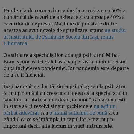
Pandemia de coronavirus a dus la o creștere cu 60% a
numărului de cazuri de anxietate și cu aproape 40% a
cazurilor de depresie. Mai bine de jumătate dintre
acestea au avut nevoie de spitalizare, spune
un studiu
al Institutului de Psihiatrie Socola din Iași, remis
Libertatea.
O estimare a specialiștilor, adaugă psihiatrul Mihai
Bran, spune că tot valul ăsta va persista minim trei ani
după încheierea pandemiei. Iar pandemia este departe
de a se fi încheiat.
Însă oamenii se duc târziu la psiholog sau la psihiatru.
Și mulți români au crescut cu ideea că la specialistul în
sănătate mintală se duc doar „nebunii”, că dacă nu ești
în stare să-ți rezolvi singur problemele
nu ești un
bărbat adevărat
sau
o mamă suficient de bună
și cu
gândul că ce se întâmplă în capul lor e mai puțin
important decât alte lucruri în viață, măsurabile.