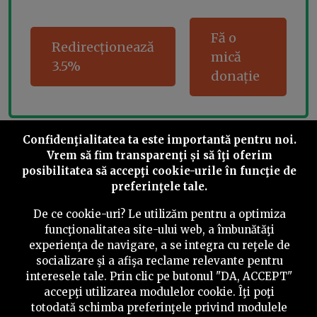
Fă o
Redirecționează
mică
3.5%
donație
Confidenţialitatea ta este importantă pentru noi.
Share this
Vrem să fim transparenţi și să îţi oferim
posibilitatea să accepţi cookie-urile în funcţie de
preferinţele tale.
De ce cookie-uri? Le utilizăm pentru a optimiza
funcţionalitatea site-ului web, a îmbunătăţi
©
2026
PressOne.ro
experienţa de navigare, a se integra cu reţele de
socializare şi a afişa reclame relevante pentru
interesele tale. Prin clic pe butonul "DA, ACCEPT"
RSS
Newslettere
Despre noi
Politica editorială
accepţi utilizarea modulelor cookie. Îţi poţi
Politica de verificare a conținutului
Contact
totodată schimba preferinţele privind modulele