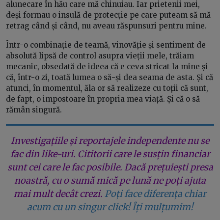
alunecare în hău care mă chinuiau. Iar prietenii mei,
deși formau o insulă de protecție pe care puteam să mă
retrag când și când, nu aveau răspunsuri pentru mine.
Într-o combinație de teamă, vinovăție și sentiment de
absolută lipsă de control asupra vieții mele, trăiam
mecanic, obsedată de ideea că e ceva stricat la mine și
că, într-o zi, toată lumea o să-și dea seama de asta. Și că
atunci, în momentul, ăla or să realizeze cu toții că sunt,
de fapt, o impostoare în propria mea viață. Și că o să
rămân singură.
Investigațiile și reportajele independente nu se
fac din like-uri. Cititorii care le susțin financiar
sunt cei care le fac posibile. Dacă prețuiești presa
noastră, cu o sumă mică pe lună ne poți ajuta
mai mult decât crezi.
Poți face diferența chiar
acum cu un singur click! Îți mulțumim!