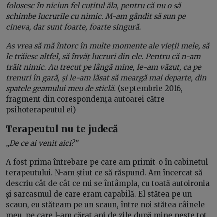
folosesc în niciun fel cuțitul ăla, pentru că nu o să
schimbe lucrurile cu nimic. M-am gândit să sun pe
cineva, dar sunt foarte, foarte singură.
As vrea să mă întorc în multe momente ale vieții mele, să
le trăiesc altfel, să învăț lucruri din ele. Pentru că n-am
trăit nimic. Au trecut pe lângă mine, le-am văzut, ca pe
trenuri în gară, și le-am lăsat să meargă mai departe, din
spatele geamului meu de sticlă.
(septembrie 2016,
fragment din corespondența autoarei către
psihoterapeutul ei)
Terapeutul nu te judecă
„De ce ai venit aici?”
A fost prima întrebare pe care am primit-o în cabinetul
terapeutului. N-am știut ce să răspund. Am încercat să
descriu cât de cât ce mi se întâmpla, cu toată autoironia
și sarcasmul de care eram capabilă. El stătea pe un
scaun, eu stăteam pe un scaun, între noi stătea câinele
meu, pe care l-am cărat ani de zile după mine peste tot,