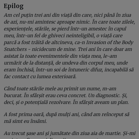
Epilog
Am cel puțin trei ani din viață din care, nici până în ziua
de azi, nu-mi amintesc aproape nimic. În care toate zilele,
experiențele, stările, se pierd într-un amestec în capul
meu, într-un fel de ghiveci neinteligibil, o viață care
parcă a fost trăită de altcineva, ca-n Invasion of the Body
Snatchers - nicidecum de mine. Trei ani în care doar am
asistat la toate evenimentele din viața mea, le-am
urmărit de la distanță, de undeva din corpul meu, unde
eram închisă, într-un soi de întuneric difuz, incapabilă să
fac contact cu lumea exterioară.
Când toate stările mele au primit un nume, m-am
bucurat. În sfârșit erau ceva concret. Un diagnostic. Și,
deci, și o potențială rezolvare. În sfârșit aveam un plan.
A fost prima oară, după mulți ani, când am reînceput să
mă simt eu însămi.
Au trecut șase ani și jumătate din ziua aia de martie. Și-mi