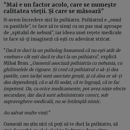
"Mai e un factor acolo, care se numește
calitatea vieții. Și care se măsoară"
N-avem încredere nici în psihiatru. Psihiatrul e „omul
cu pastilele”, te face să te simți cu un pas mai aproape
de „spitalul de nebuni”, iar ideea unei rețete medicale
te face să-ți imaginezi că ești cu adevărat stricat.
"
Dacă te duci la un psiholog înseamnă că nu ești atât de
«nebun» cât ești dacă te duci la un psihiatru
”, explică
Mihai Bran. „
Oamenii asociază psihiatria cu nebunia, cu
ghilimelele de rigoare. Și cred că psihiatrul o să-ți dea
pastile, care iarăși sunt asociate greșit, și că alea or să-ți
dea dependență, că o să fii sedat, că te îngrașă, că te fac
impotent. Da, ca orice medicamente, pot avea niște efecte
secundare, dar dacă sunt administrate corect, sub
supraveghere medicală, nu se întâmplă nimic.
Au salvat multe vieți.
"
Oamenii nu știu nici că poți să te duci la psihiatru, să