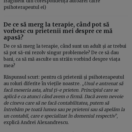
fragment din corespondența autoarei către
psihoterapeutul ei)
De ce să merg la terapie, când pot să
vorbesc cu prietenii mei despre ce mă
apasă?
De ce să merg la terapie, când sunt un adult și ar trebui
să pot să-mi rezolv singur problemele? De ce să dau
bani, ca să mă asculte un străin vorbind despre viața
mea?
Răspunsul scurt: pentru că prietenii și psihoterapeutul
au roluri diferite în viețile noastre. „
Unul e antrenat să
facă meseria asta, altul ți-e prieten. Principiul care se
aplică e ca atunci când avem o firmă. Dacă avem nevoie
de cineva care să ne facă contabilitatea, putem să
întrebăm pe toată lumea sau pe prieteni sau să apelăm la
un contabil, care e specializat în domeniul respectiv
”,
explică Andrei Alexandrescu.