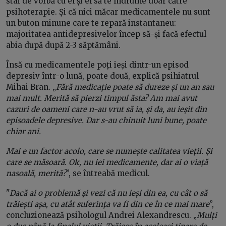
stai de vorbă cu el și el să te îndrume doar către
psihoterapie. Și că nici măcar medicamentele nu sunt
un buton minune care te repară instantaneu:
majoritatea antidepresivelor încep să-și facă efectul
abia după după 2-3 săptămâni.
Însă cu medicamentele poți ieși dintr-un episod
depresiv într-o lună, poate două, explică psihiatrul
Mihai Bran. „
Fără medicație poate să dureze și un an sau
mai mult. Merită să pierzi timpul ăsta? Am mai avut
cazuri de oameni care n-au vrut să ia, și da, au ieșit din
episoadele depresive. Dar s-au chinuit luni bune, poate
chiar ani.
Mai e un factor acolo, care se numește calitatea vieții. Și
care se măsoară. Ok, nu iei medicamente, dar ai o viață
nasoală, merită?
”, se întreabă medicul.
"
Dacă ai o problemă și vezi că nu ieși din ea, cu cât o să
trăiești așa, cu atât suferința va fi din ce în ce mai mare
”,
concluzionează psihologul Andrei Alexandrescu. „
Mulți