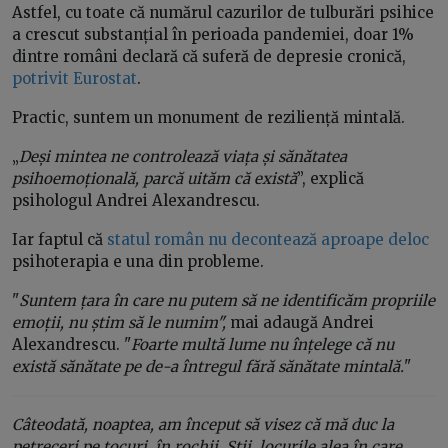
Astfel, cu toate că numărul cazurilor de tulburări psihice
a crescut substanțial în perioada pandemiei, doar 1%
dintre români declară că suferă de depresie cronică,
potrivit Eurostat
.
Practic, suntem un monument de reziliență mintală.
„
Deși mintea ne controlează viața și sănătatea
psihoemoțională, parcă uităm că există
”, explică
psihologul Andrei Alexandrescu.
Iar faptul că
statul român nu decontează aproape deloc
psihoterapia e una din probleme.
"
Suntem țara în care nu putem să ne identificăm propriile
emoții, nu știm să le numim",
mai adaugă Andrei
Alexandrescu. "
Foarte multă lume nu înțelege că nu
există sănătate pe de-a întregul fără sănătate mintală.
"
Câteodată, noaptea, am început să visez că mă duc la
petreceri pe tocuri, în rochii. Știi, locurile alea în care