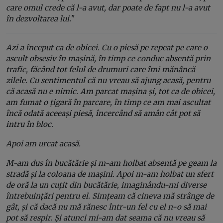
care omul crede că l-a avut, dar poate de fapt nu l-a avut
în dezvoltarea lui.
"
Azi a început ca de obicei. Cu o piesă pe repeat pe care o
ascult obsesiv în mașină, în timp ce conduc absentă prin
trafic, făcând tot felul de drumuri care îmi mănâncă
zilele. Cu sentimentul că nu vreau să ajung acasă, pentru
că acasă nu e nimic. Am parcat mașina și, tot ca de obicei,
am fumat o țigară în parcare, în timp ce am mai ascultat
încă odată aceeași piesă, încercând să amân cât pot să
intru în bloc.
Apoi am urcat acasă.
M-am dus în bucătărie și m-am holbat absentă pe geam la
stradă și la coloana de mașini. Apoi m-am holbat un sfert
de oră la un cuțit din bucătărie, imaginându-mi diverse
întrebuințări pentru el. Simțeam că cineva mă strânge de
gât, și că dacă nu mă rănesc într-un fel cu el n-o să mai
pot să respir. Și atunci mi-am dat seama că nu vreau să