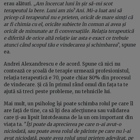
erau alături. „
Am încercat luni în șir să-mi scot
terapeutul la bere. Luni am zis? Ani. Mi-a luat ani să
pricep că terapeutul nu e prieten, oricât de mare simți că
ar fi chimia cu el, oricâte subiecte în comun ai avea și
oricât de minunate ar fi conversațiile. Relația terapeutică
e diferită de orice altă relație iar asta e exact ce trebuie
atunci când scopul tău e vindecarea și schimbarea
”, spune
ea.
Andrei Alexandrescu e de acord. Spune că nici nu
contează ce școală de terapie urmează profesionistul,
relația terapeutică e 70, poate chiar 80% din procesul
de vindecare. Și că în primul rând omul din fața ta te
ajută să treci peste probleme, nu tehnicile lui.
Mai mult, un psiholog își poate schimba rolul pe care îl
are față de tine, ca să îți dea afecțiunea sau validarea
care ți-au lipsit întotdeauna de la un om important din
viața ta. "
Îți poate da aprecierea pe care n-ai avut-o
niciodată, sau poate avea rolul de părinte pe care nu l-ai
avut niciodată, poate avea rolul unui prieten adevărat, pe