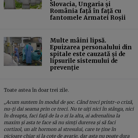
Slovacia, Ungaria și
România față în față cu
fantomele Armatei Roșii
Multe mâini lipsă.
Epuizarea personalului din
spitale este cauzată și de
lipsurile sistemului de
prevenție
Toate astea în doar trei zile.
„
Acum suntem în modul de șoc. Când treci printr-o criză,
nu-ți dai seama prin ce treci. Nu te uiți nici în stânga, nici
în dreapta, faci față de la o zi la alta, ai adrenalina la
maxim și asta te face să nu simți durerea și să faci
cortizol, un alt hormon al stresului, care te ține în
picioare chiar și la cote de avarie, dar asta nu poate dura