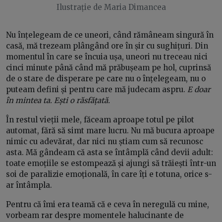
Ilustrație de Maria Dimancea
Nu înțelegeam de ce uneori, când rămâneam singură în
casă, mă trezeam plângând ore în șir cu sughițuri. Din
momentul în care se încuia ușa, uneori nu treceau nici
cinci minute până când mă prăbușeam pe hol, cuprinsă
de o stare de disperare pe care nu o înțelegeam, nu o
puteam defini și pentru care mă judecam aspru.
E doar
în mintea ta. Ești o răsfățată.
În restul vieții mele, făceam aproape totul pe pilot
automat, fără să simt mare lucru. Nu mă bucura aproape
nimic cu adevărat, dar nici nu știam cum să recunosc
asta. Mă gândeam că asta se întâmplă când devii adult:
toate emoțiile se estompează și ajungi să trăiești într-un
soi de paralizie emoțională, în care îți e totuna, orice s-
ar întâmpla.
Pentru că îmi era teamă că e ceva în neregulă cu mine,
vorbeam rar despre momentele halucinante de