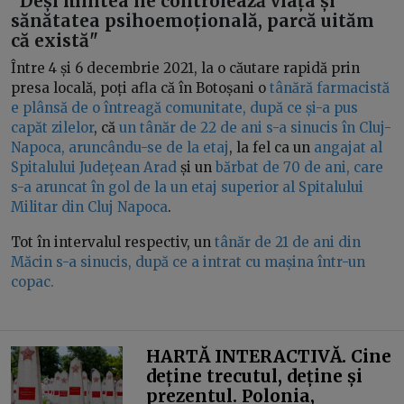
"Deși mintea ne controlează viața și
sănătatea psihoemoțională, parcă uităm
că există"
Între 4 și 6 decembrie 2021, la o căutare rapidă prin
presa locală, poți afla că în Botoșani o
tânără farmacistă
e plânsă de o întreagă comunitate, după ce și-a pus
capăt zilelor
, că
un tânăr de 22 de ani s-a sinucis în Cluj-
Napoca, aruncându-se de la etaj
, la fel ca un
angajat al
Spitalului Judeţean Arad
și un
bărbat de 70 de ani, care
s-a aruncat în gol de la un etaj superior al Spitalului
Militar din Cluj Napoca
.
Tot în intervalul respectiv, un
tânăr de 21 de ani din
Măcin s-a sinucis, după ce a intrat cu mașina într-un
copac.
HARTĂ INTERACTIVĂ. Cine
deține trecutul, deține și
prezentul. Polonia,