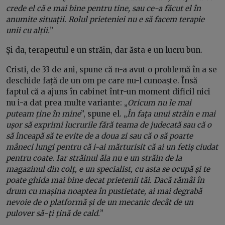
crede el că e mai bine pentru tine, sau ce-a făcut el în
anumite situații. Rolul prieteniei nu e să facem terapie
unii cu alții.
”
Și da, terapeutul e un străin, dar ăsta e un lucru bun.
Cristi, de 33 de ani, spune că n-a avut o problemă în a se
deschide față de un om pe care nu-l cunoaște. Însă
faptul că a ajuns în cabinet într-un moment dificil nici
nu i-a dat prea multe variante: „
Oricum nu le mai
puteam ține în mine
”, spune el. „
În fața unui străin e mai
ușor să exprimi lucrurile fără teama de judecată sau că o
să înceapă să te evite de a doua zi sau că o să poarte
mâneci lungi pentru că i-ai mărturisit că ai un fetiș ciudat
pentru coate. Iar străinul ăla nu e un străin de la
magazinul din colț, e un specialist, cu asta se ocupă și te
poate ghida mai bine decat prietenii tăi. Dacă rămâi în
drum cu mașina noaptea în pustietate, ai mai degrabă
nevoie de o platformă și de un mecanic decât de un
pulover să-ți țină de cald.
”