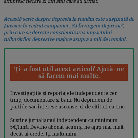
amintesc fiecare zi din anii care au urmat.
Această serie despre depresia la români este susținută de
Janssen în cadrul campaniei „Să Învingem Depresia”,
prin care se dorește conștientizarea impactului
tulburărilor depresive majore asupra a mii de români.
Ți-a fost util acest articol? Ajută-ne
să facem mai multe.
Investigațiile și reportajele independente cer
timp, documentare și bani. Nu depindem de
partide sau interese ascunse, ci de cititori ca tine.
Susține jurnalismul independent cu minimum
5€/lună. Devino abonat acum și ne ajuți mai mult
decât ai crede. Îți mulțumim!