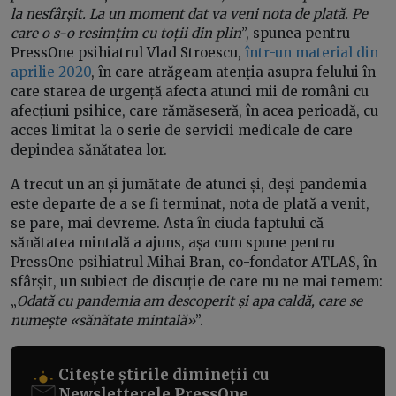
la nesfârșit. La un moment dat va veni nota de plată. Pe
care o s-o resimțim cu toții din plin
”, spunea pentru
PressOne psihiatrul Vlad Stroescu,
într-un material din
aprilie 2020
, în care atrăgeam atenția asupra felului în
care starea de urgență afecta atunci mii de români cu
afecțiuni psihice, care rămăseseră, în acea perioadă, cu
acces limitat la o serie de servicii medicale de care
depindea sănătatea lor.
A trecut un an și jumătate de atunci și, deși pandemia
este departe de a se fi terminat, nota de plată a venit,
se pare, mai devreme. Asta în ciuda faptului că
sănătatea mintală a ajuns, așa cum spune pentru
PressOne psihiatrul Mihai Bran, co-fondator ATLAS, în
sfârșit, un subiect de discuție de care nu ne mai temem:
„
Odată cu pandemia am descoperit și apa caldă, care se
numește «sănătate mintală»
”.
Citește știrile dimineții cu
Newsletterele PressOne