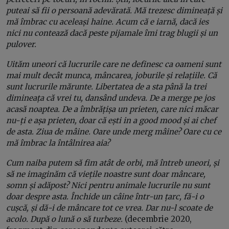
puteai să fii o persoană adevărată. Mă trezesc dimineață și
mă îmbrac cu aceleași haine. Acum că e iarnă, dacă ies
nici nu contează dacă peste pijamale îmi trag blugii și un
pulover.
Uităm uneori că lucrurile care ne definesc ca oameni sunt
mai mult decât munca, mâncarea, joburile și relațiile. Că
sunt lucrurile mărunte. Libertatea de a sta până la trei
dimineața că vrei tu, dansând undeva. De a merge pe jos
acasă noaptea. De a îmbrățișa un prieten, care nici măcar
nu-ți e așa prieten, doar că ești in a good mood și ai chef
de asta. Ziua de mâine. Oare unde merg mâine? Oare cu ce
mă îmbrac la întâlnirea aia?
Cum naiba putem să fim atât de orbi, mă întreb uneori, și
să ne imaginăm că viețile noastre sunt doar mâncare,
somn și adăpost? Nici pentru animale lucrurile nu sunt
doar despre asta. Închide un câine într-un țarc, fă-i o
cușcă, și dă-i de mâncare tot ce vrea. Dar nu-l scoate de
acolo. După o lună o să turbeze.
(decembrie 2020,