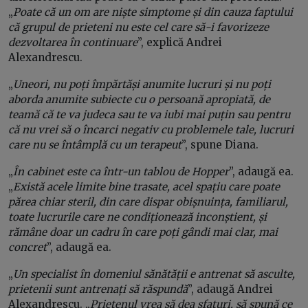
„
Poate că un om are niște simptome și din cauza faptului
că grupul de prieteni nu este cel care să-i favorizeze
dezvoltarea în continuare
”, explică Andrei
Alexandrescu.
„
Uneori, nu poți împărtăși anumite lucruri și nu poți
aborda anumite subiecte cu o persoană apropiată, de
teamă că te va judeca sau te va iubi mai puțin sau pentru
că nu vrei să o încarci negativ cu problemele tale, lucruri
care nu se întâmplă cu un terapeut
”, spune Diana.
„
În cabinet este ca într-un tablou de Hopper
”, adaugă ea.
„
Există acele limite bine trasate, acel spațiu care poate
părea chiar steril, din care dispar obișnuința, familiarul,
toate lucrurile care ne condiționează inconștient, și
rămâne doar un cadru în care poți gândi mai clar, mai
concret
”, adaugă ea.
„
Un specialist în domeniul sănătății e antrenat să asculte,
prietenii sunt antrenați să răspundă
”, adaugă Andrei
Alexandrescu. „
Prietenul vrea să dea sfaturi, să spună ce